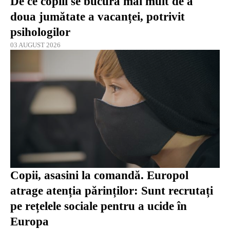
De ce copiii se bucură mai mult de a
doua jumătate a vacanței, potrivit
psihologilor
03 AUGUST 2026
Copii, asasini la comandă. Europol
atrage atenția părinților: Sunt recrutați
pe rețelele sociale pentru a ucide în
Europa