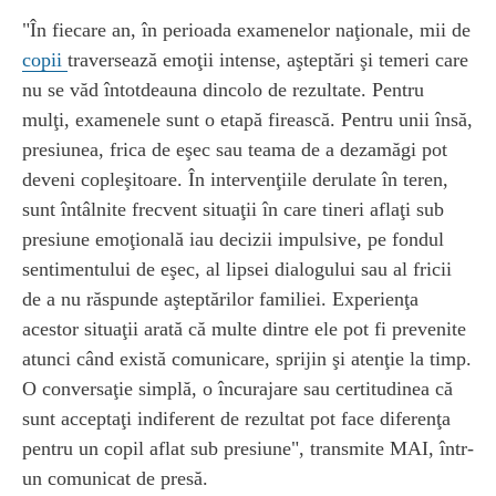
"În fiecare an, în perioada examenelor naţionale, mii de
copii
traversează emoţii intense, aşteptări şi temeri care
nu se văd întotdeauna dincolo de rezultate. Pentru
mulţi, examenele sunt o etapă firească. Pentru unii însă,
presiunea, frica de eşec sau teama de a dezamăgi pot
deveni copleşitoare. În intervenţiile derulate în teren,
sunt întâlnite frecvent situaţii în care tineri aflaţi sub
presiune emoţională iau decizii impulsive, pe fondul
sentimentului de eşec, al lipsei dialogului sau al fricii
de a nu răspunde aşteptărilor familiei. Experienţa
acestor situaţii arată că multe dintre ele pot fi prevenite
atunci când există comunicare, sprijin şi atenţie la timp.
O conversaţie simplă, o încurajare sau certitudinea că
sunt acceptaţi indiferent de rezultat pot face diferenţa
pentru un copil aflat sub presiune", transmite MAI, într-
un comunicat de presă.