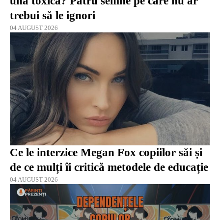
una toxică? Patru semne pe care nu ar
trebui să le ignori
04 AUGUST 2026
Ce le interzice Megan Fox copiilor săi și
de ce mulți îi critică metodele de educație
04 AUGUST 2026