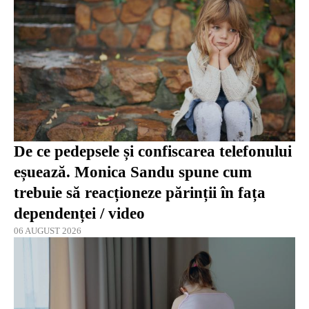
De ce pedepsele și confiscarea telefonului
eșuează. Monica Sandu spune cum
trebuie să reacționeze părinții în fața
dependenței / video
06 AUGUST 2026