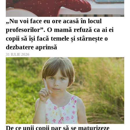
„Nu voi face eu ore acasă în locul
profesorilor”. O mamă refuză ca ai ei
copii să își facă temele și stârnește o
dezbatere aprinsă
31 IULIE 2026
De ce unii copii par să se maturizeze