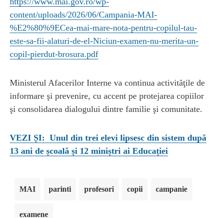
https://www.mai.gov.ro/wp-
content/uploads/2026/06/Campania-MAI-
%E2%80%9ECea-mai-mare-nota-pentru-copilul-tau-
este-sa-fii-alaturi-de-el-Niciun-examen-nu-merita-un-
copil-pierdut-brosura.pdf
Ministerul Afacerilor Interne va continua activităţile de
informare şi prevenire, cu accent pe protejarea copiilor
şi consolidarea dialogului dintre familie şi comunitate.
VEZI ȘI: Unul din trei elevi lipsesc din sistem după
13 ani de școală și 12 miniștri ai Educației
MAI
parinti
profesori
copii
campanie
examene