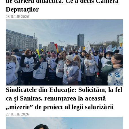
de carieră didactică. Ce a decis Camera
Deputaților
28 IULIE 2026
Sindicatele din Educaţie: Solicităm, la fel
ca şi Sanitas, renunţarea la această
„mizerie” de proiect al legii salarizării
27 IULIE 2026