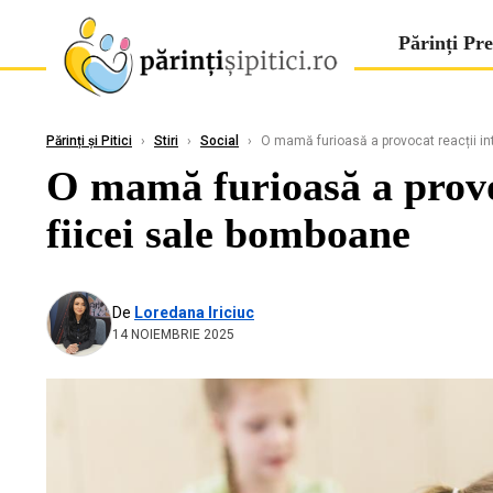
Părinți Pre
Părinți și Pitici
›
Stiri
›
Social
›
O mamă furioasă a provocat reacții int
O mamă furioasă a provoc
fiicei sale bomboane
De
Loredana Iriciuc
14 NOIEMBRIE 2025