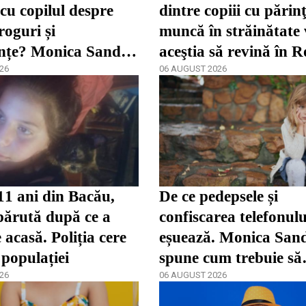
 cu copilul despre
dintre copiii cu părinţ
roguri și
muncă în străinătate 
nțe? Monica Sandu
aceştia să revină în 
 părinții încep prea
26
06 AUGUST 2026
11 ani din Bacău,
De ce pedepsele și
părută după ce a
confiscarea telefonulu
 acasă. Poliția cere
eșuează. Monica San
 populației
spune cum trebuie să
26
reacționeze părinții î
06 AUGUST 2026
dependenței / video