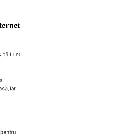
ternet
s că tu nu
ai
să, iar
 pentru