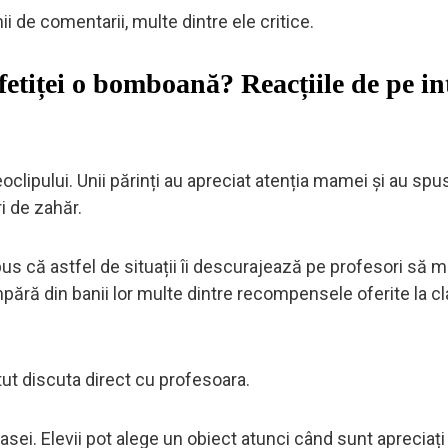
mii de comentarii, multe dintre ele critice.
e fetiței o bomboană? Reacțiile de pe in
clipului. Unii părinți au apreciat atenția mamei și au spu
i de zahăr.
 spus că astfel de situații îi descurajează pe profesori să m
pără din banii lor multe dintre recompensele oferite la cla
tut discuta direct cu profesoara.
sei. Elevii pot alege un obiect atunci când sunt apreciați