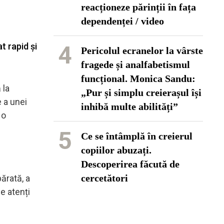
reacționeze părinții în fața
dependenței / video
t rapid și
4
Pericolul ecranelor la vârste
fragede și analfabetismul
funcțional. Monica Sandu:
 la
„Pur și simplu creierașul își
e a unei
inhibă multe abilități”
 o
5
Ce se întâmplă în creierul
copiilor abuzați.
Descoperirea făcută de
cercetători
părată, a
e atenți