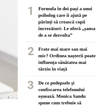
1
Formula în doi pași a unui
psiholog care îi ajută pe
părinți să crească copii
încrezători: Le oferă „șansa
de a se dezvolta”
2
Frate mai mare sau mai
mic? Ordinea nașterii poate
influența sănătatea mai
târziu în viață
3
De ce pedepsele și
confiscarea telefonului
eșuează. Monica Sandu
spune cum trebuie să