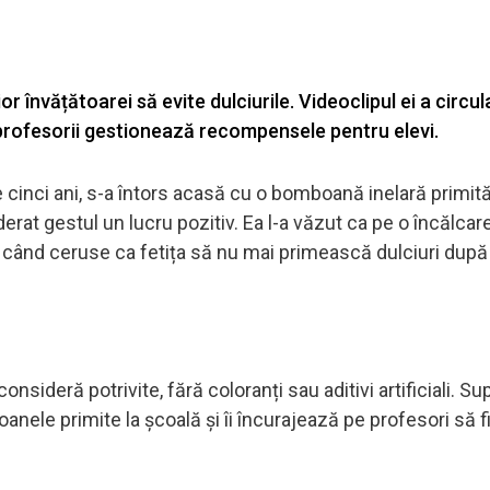
or învățătoarei să evite dulciurile. Videoclipul ei a circula
 profesorii gestionează recompensele pentru elevi.
 cinci ani, s-a întors acasă cu o bomboană inelară primită
erat gestul un lucru pozitiv. Ea l-a văzut ca pe o încălcar
te, când ceruse ca fetița să nu mai primească dulciuri după
consideră potrivite, fără coloranți sau aditivi artificiali. Su
anele primite la școală și îi încurajează pe profesori să fi