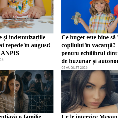
e și indemnizațiile
Ce buget este bine să 
i repede în august!
copilului în vacanță?
 ANPIS
pentru echilibrul dint
26
de buzunar și autono
05 AUGUST 2026
ențiază o familie
Ce le interzice Mega