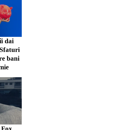
îi dai
 Sfaturi
re bani
mie
n Fox