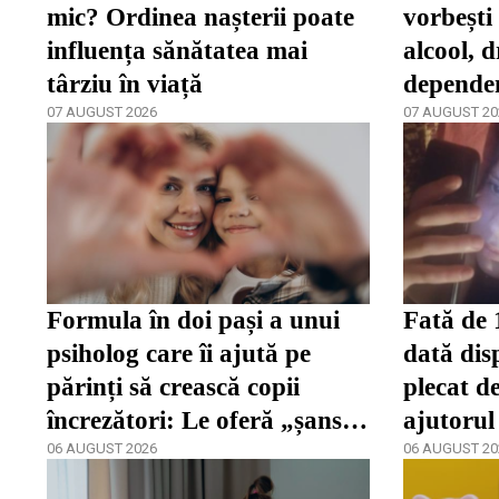
mic? Ordinea nașterii poate
vorbești
influența sănătatea mai
alcool, d
târziu în viață
depende
07 AUGUST 2026
spune că
07 AUGUST 20
târziu
Formula în doi pași a unui
Fată de 
psiholog care îi ajută pe
dată dis
părinți să crească copii
plecat de
încrezători: Le oferă „șansa
ajutorul
de a se dezvolta”
06 AUGUST 2026
06 AUGUST 20