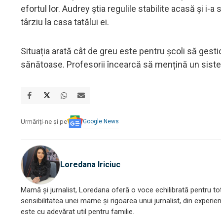
efortul lor. Audrey știa regulile stabilite acasă și
târziu la casa tatălui ei.
Situația arată cât de greu este pentru școli să gestion
sănătoase. Profesorii încearcă să mențină un sist
Google News
Urmăriți-ne și pe
Loredana Iriciuc
Mamă și jurnalist, Loredana oferă o voce echilibrată pentru toți
sensibilitatea unei mame și rigoarea unui jurnalist, din experien
este cu adevărat util pentru familie.