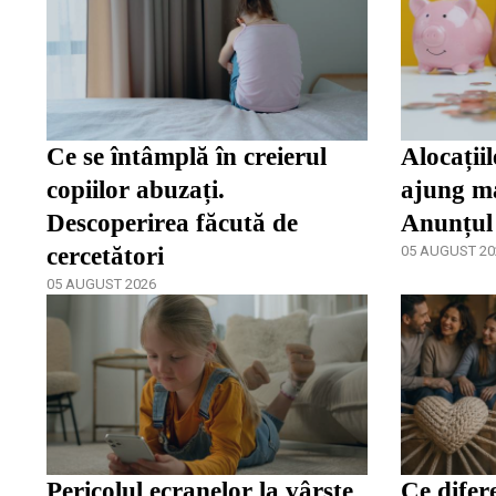
Ce se întâmplă în creierul
Alocațiil
copiilor abuzați.
ajung ma
Descoperirea făcută de
Anunțul
cercetători
05 AUGUST 20
05 AUGUST 2026
Pericolul ecranelor la vârste
Ce difer