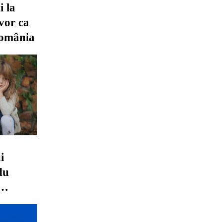
i la
vor ca
România
i
du
n fața