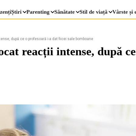
zenți
Știri
Parenting
Sănătate
Stil de viață
Vârste și 
ense, după ce o profesoară i-a dat fiicei sale bomboane
at reacții intense, după ce