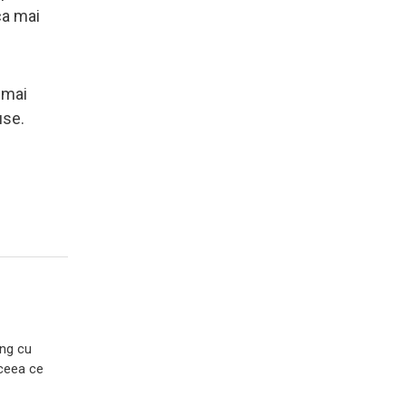
ca mai
i mai
use.
ing cu
 ceea ce