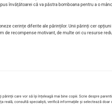
 i-a spus învățătoarei că va păstra bomboana pentru a o mân
eze cerințe diferite ale părinților. Unii părinți cer opțiun
em de recompense motivant, de multe ori cu resurse red
 părinții care vor să își înțeleagă mai bine copiii. Scrie despre parent
ța reală, consultă specialiști, verifică informațiile și selectează doar