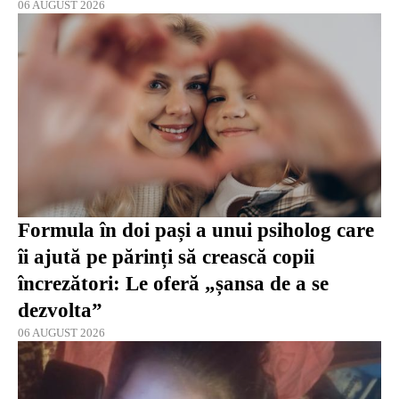
06 AUGUST 2026
Formula în doi pași a unui psiholog care
îi ajută pe părinți să crească copii
încrezători: Le oferă „șansa de a se
dezvolta”
06 AUGUST 2026