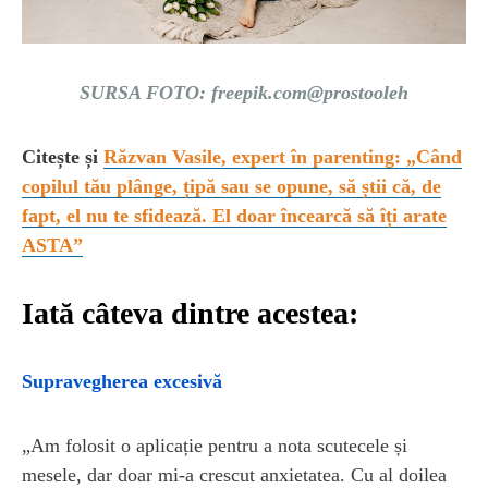
SURSA FOTO: freepik.com@prostooleh
Citește și
Răzvan Vasile, expert în parenting: „Când
copilul tău plânge, țipă sau se opune, să știi că, de
fapt, el nu te sfidează. El doar încearcă să îți arate
ASTA”
Iată câteva dintre acestea:
Supravegherea excesivă
„Am folosit o aplicație pentru a nota scutecele și
mesele, dar doar mi‑a crescut anxietatea. Cu al doilea