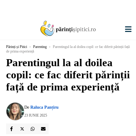
Părinți și Pitici
›
Parenting
›
Parentingul la al doilea copil: ce fac diferit părinții față
de prima experiență
Parentingul la al doilea
copil: ce fac diferit părinții
față de prima experiență
De
Raluca Panțiru
23 IUNIE 2025