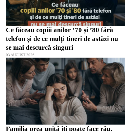
Ce făceau copiii anilor ’70 și ’80 fără
telefon și de ce mulți tineri de astăzi nu
se mai descurcă singuri
03 AUGUST 2026
Familia prea unită îți poate face rău.