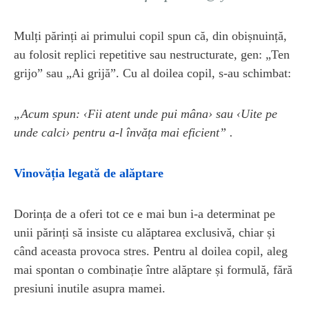
Mulți părinți ai primului copil spun că, din obișnuință,
au folosit replici repetitive sau nestructurate, gen: „Ten
grijo” sau „Ai grijă”. Cu al doilea copil, s-au schimbat:
„Acum spun: ‹Fii atent unde pui mâna› sau ‹Uite pe
unde calci› pentru a-l învăța mai eficient” .
Vinovăția legată de alăptare
Dorința de a oferi tot ce e mai bun i-a determinat pe
unii părinți să insiste cu alăptarea exclusivă, chiar și
când aceasta provoca stres. Pentru al doilea copil, aleg
mai spontan o combinație între alăptare și formulă, fără
presiuni inutile asupra mamei.