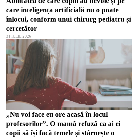
Abilitatea de care copiii au nevoie și pe
care inteligența artificială nu o poate
înlocui, conform unui chirurg pediatru și
cercetător
31 IULIE 2026
„Nu voi face eu ore acasă în locul
profesorilor”. O mamă refuză ca ai ei
copii să își facă temele și stârnește o