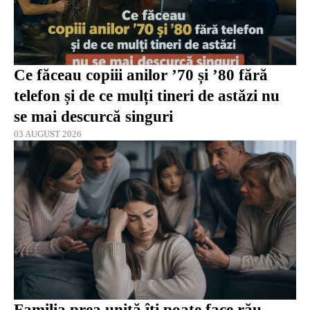
Ce făceau copiii anilor ’70 și ’80 fără
telefon și de ce mulți tineri de astăzi nu
se mai descurcă singuri
03 AUGUST 2026
Familia prea unită îți poate face rău.