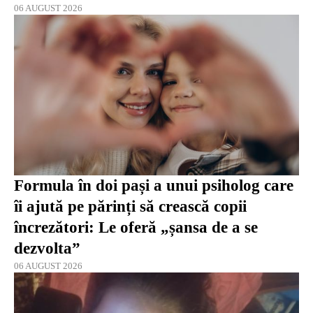
06 AUGUST 2026
Formula în doi pași a unui psiholog care
îi ajută pe părinți să crească copii
încrezători: Le oferă „șansa de a se
dezvolta”
06 AUGUST 2026