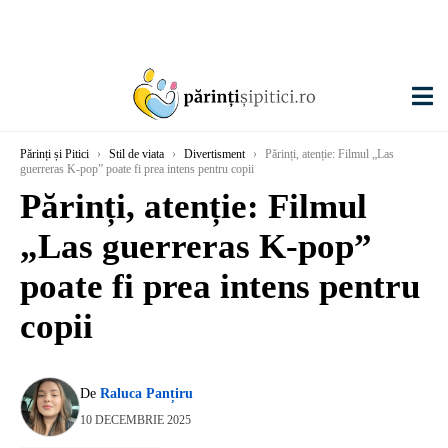
Părinți și Pitici
›
Stil de viata
›
Divertisment
›
Părinți, atenție: Filmul „Las
guerreras K-pop” poate fi prea intens pentru copii
Părinți, atenție: Filmul
„Las guerreras K-pop”
poate fi prea intens pentru
copii
De
Raluca Panțiru
10 DECEMBRIE 2025