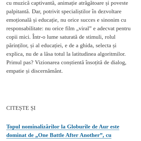
cu muzică captivantă, animație atrăgătoare și poveste
palpitantă. Dar, potrivit specialiștilor în dezvoltare
emoțională și educație, nu orice succes e sinonim cu
responsabilitate: nu orice film „viral” e adecvat pentru
copii mici. Într‑o lume saturată de stimuli, rolul
părinților, și al educației, e de a ghida, selecta și
explica, nu de a lăsa totul la latitudinea algoritmilor.
Primul pas? Vizionarea conștientă însoțită de dialog,
empatie și discernământ.
CITEȘTE ȘI
Topul nominalizărilor la Globurile de Aur este
dominat de „One Battle After Another”, cu