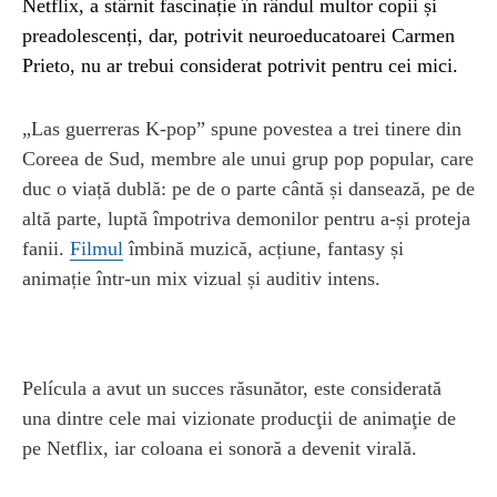
Netflix, a stârnit fascinație în rândul multor copii și
preadolescenți, dar, potrivit neuroeducatoarei Carmen
Prieto, nu ar trebui considerat potrivit pentru cei mici.
„Las guerreras K‑pop” spune povestea a trei tinere din
Coreea de Sud, membre ale unui grup pop popular, care
duc o viață dublă: pe de o parte cântă și dansează, pe de
altă parte, luptă împotriva demonilor pentru a‑și proteja
fanii.
Filmul
îmbină muzică, acțiune, fantasy și
animație într‑un mix vizual și auditiv intens.
Película a avut un succes răsunător, este considerată
una dintre cele mai vizionate producţii de animaţie de
pe Netflix, iar coloana ei sonoră a devenit virală.