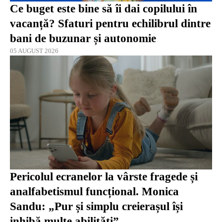
Ce buget este bine să îi dai copilului în
vacanță? Sfaturi pentru echilibrul dintre
bani de buzunar și autonomie
05 AUGUST 2026
Pericolul ecranelor la vârste fragede și
analfabetismul funcțional. Monica
Sandu: „Pur și simplu creierașul își
inhibă multe abilități”