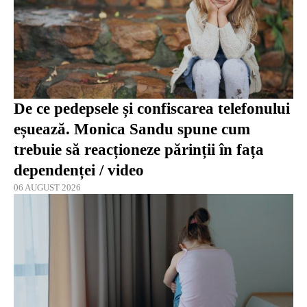
De ce pedepsele și confiscarea telefonului
eșuează. Monica Sandu spune cum
trebuie să reacționeze părinții în fața
dependenței / video
06 AUGUST 2026