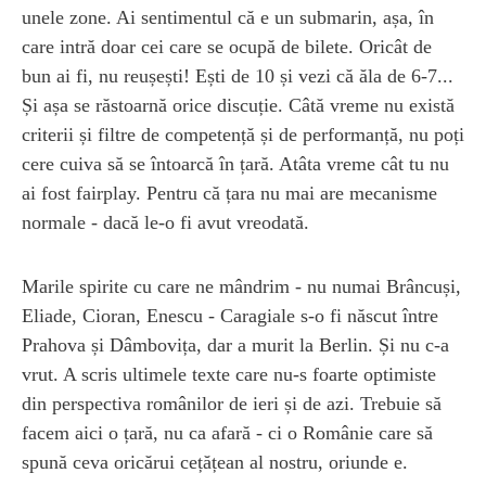
unele zone. Ai sentimentul că e un submarin, așa, în
care intră doar cei care se ocupă de bilete. Oricât de
bun ai fi, nu reușești! Ești de 10 și vezi că ăla de 6-7...
Și așa se răstoarnă orice discuție. Câtă vreme nu există
criterii și filtre de competență și de performanță, nu poți
cere cuiva să se întoarcă în țară. Atâta vreme cât tu nu
ai fost fairplay. Pentru că țara nu mai are mecanisme
normale - dacă le-o fi avut vreodată.
Marile spirite cu care ne mândrim - nu numai Brâncuși,
Eliade, Cioran, Enescu - Caragiale s-o fi născut între
Prahova și Dâmbovița, dar a murit la Berlin. Și nu c-a
vrut. A scris ultimele texte care nu-s foarte optimiste
din perspectiva românilor de ieri și de azi. Trebuie să
facem aici o țară, nu ca afară - ci o Românie care să
spună ceva oricărui cețățean al nostru, oriunde e.