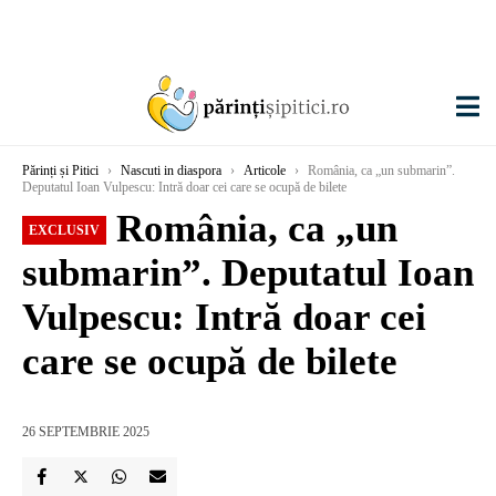
Părinți și Pitici
›
Nascuti in diaspora
›
Articole
›
România, ca „un submarin”.
Deputatul Ioan Vulpescu: Intră doar cei care se ocupă de bilete
România, ca „un
EXCLUSIV
submarin”. Deputatul Ioan
Vulpescu: Intră doar cei
care se ocupă de bilete
26 SEPTEMBRIE 2025