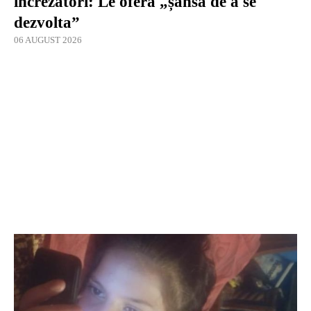
încrezători: Le oferă „șansa de a se
dezvolta”
06 AUGUST 2026