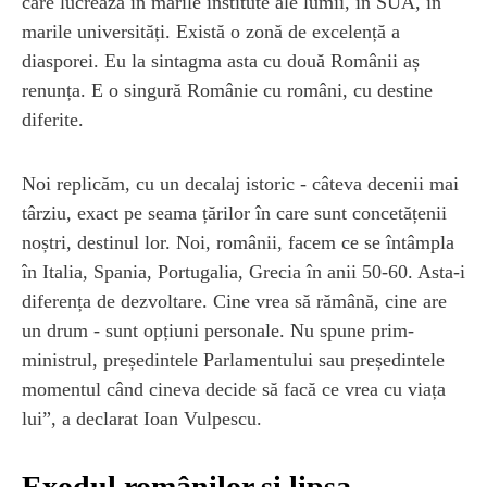
care lucrează în marile institute ale lumii, în SUA, în
marile universități. Există o zonă de excelență a
diasporei. Eu la sintagma asta cu două Românii aș
renunța. E o singură Românie cu români, cu destine
diferite.
Noi replicăm, cu un decalaj istoric - câteva decenii mai
târziu, exact pe seama țărilor în care sunt concetățenii
noștri, destinul lor. Noi, românii, facem ce se întâmpla
în Italia, Spania, Portugalia, Grecia în anii 50-60. Asta-i
diferența de dezvoltare. Cine vrea să rămână, cine are
un drum - sunt opțiuni personale. Nu spune prim-
ministrul, președintele Parlamentului sau președintele
momentul când cineva decide să facă ce vrea cu viața
lui”, a declarat Ioan Vulpescu.
Exodul românilor și lipsa