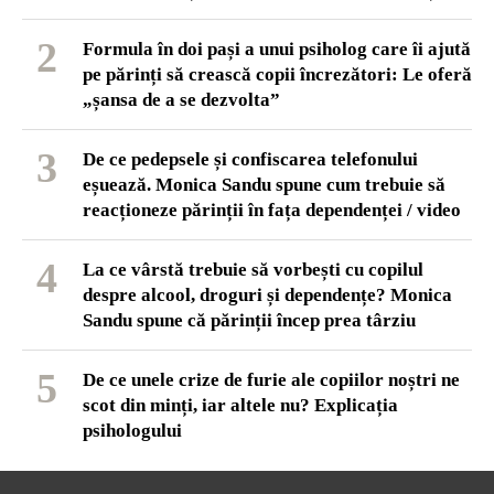
2
Formula în doi pași a unui psiholog care îi ajută
pe părinți să crească copii încrezători: Le oferă
„șansa de a se dezvolta”
3
De ce pedepsele și confiscarea telefonului
eșuează. Monica Sandu spune cum trebuie să
reacționeze părinții în fața dependenței / video
4
La ce vârstă trebuie să vorbești cu copilul
despre alcool, droguri și dependențe? Monica
Sandu spune că părinții încep prea târziu
5
De ce unele crize de furie ale copiilor noștri ne
scot din minți, iar altele nu? Explicația
psihologului