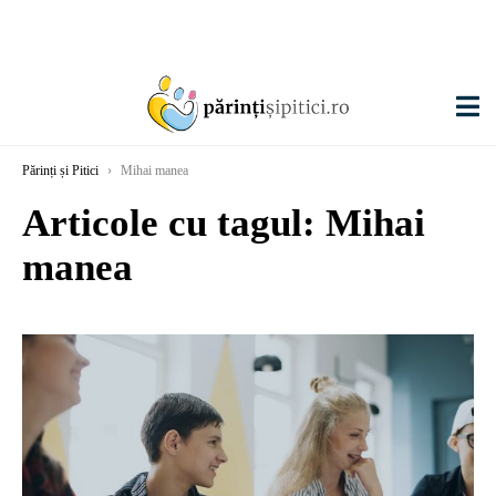
Părinți și Pitici
›
Mihai manea
Articole cu tagul: Mihai
manea