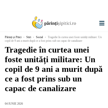
Părinți și Pitici
›
Stiri
›
Social
›
Tragedie în curtea unei foste unități militare: Un
copil de 9 ani a murit după ce a fost prins sub un capac de canalizare
Tragedie în curtea unei
foste unități militare: Un
copil de 9 ani a murit după
ce a fost prins sub un
capac de canalizare
04 IUNIE 2026