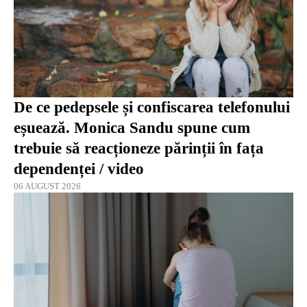
De ce pedepsele și confiscarea telefonului
eșuează. Monica Sandu spune cum
trebuie să reacționeze părinții în fața
dependenței / video
06 AUGUST 2026