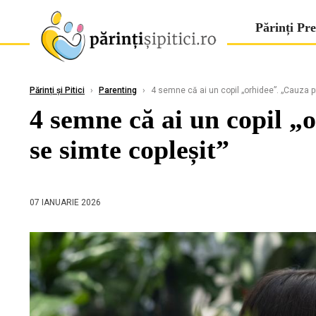
Părinți Pre
Părinți și Pitici
›
Parenting
›
4 semne că ai un copil „orhidee”. „Cauza pr
4 semne că ai un copil „o
se simte copleșit”
07 IANUARIE 2026