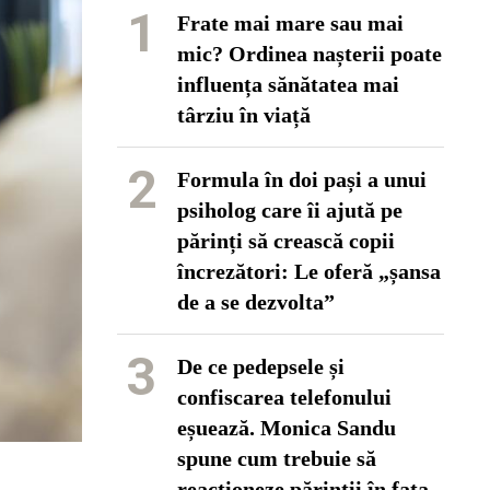
1
Frate mai mare sau mai
mic? Ordinea nașterii poate
influența sănătatea mai
târziu în viață
2
Formula în doi pași a unui
psiholog care îi ajută pe
părinți să crească copii
încrezători: Le oferă „șansa
de a se dezvolta”
3
De ce pedepsele și
confiscarea telefonului
eșuează. Monica Sandu
spune cum trebuie să
reacționeze părinții în fața