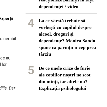
dependenței / video
Experții
4
La ce vârstă trebuie să
vorbești cu copilul despre
alcool, droguri și
ulnerabil
dependențe? Monica Sandu
spune că părinții încep prea
târziu
yce au
 lor.
5
De ce unele crize de furie
ale copiilor noștri ne scot
din minți, iar altele nu?
iile. Dar
Explicația psihologului