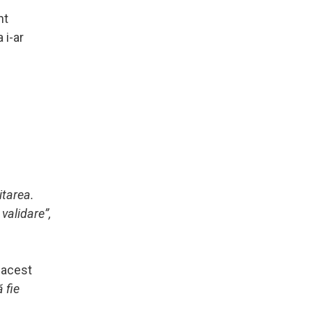
nt
 i-ar
itarea.
 validare”,
 acest
 fie