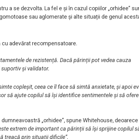
ntru a se dezvolta. La fel e și în cazul copiilor „orhidee” su
e zgomotoase sau aglomerate și alte situații de genul acesta
nță cu adevărat recompensatoare.
rtamentele de rezistență. Dacă părinții pot vedea cauza
suportiv și validator.
imte copleșit, ceea ce îl face să simtă anxietate, și apoi ev
r să ajute copilul să își identifice sentimentele și să ofere
ului dumneavoastră „orhidee”, spune Whitehouse, deoarece
ste extrem de important ca părinții să își sprijine copilul să
ă treacă prin situații dificile”.