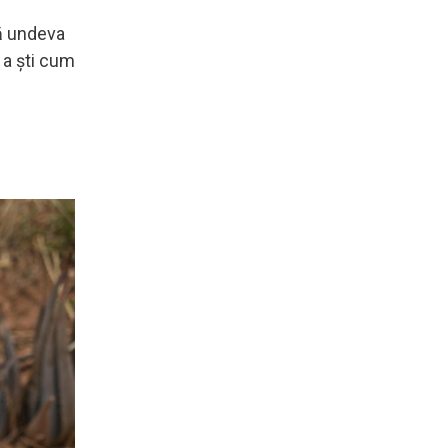
lă undeva
 a ști cum