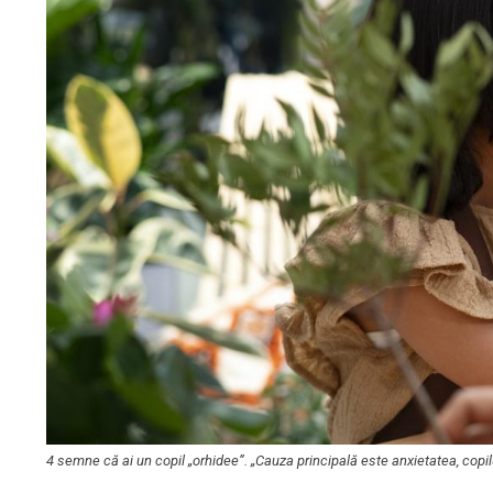
4 semne că ai un copil „orhidee”. „Cauza principală este anxietatea, copil