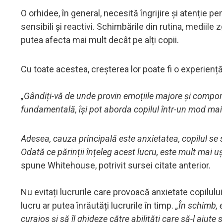
O orhidee, în general, necesită îngrijire și atenție pe
sensibili și reactivi. Schimbările din rutina, mediil
putea afecta mai mult decât pe alți copii.
Cu toate acestea, creșterea lor poate fi o experie
„Gândiți-vă de unde provin emoțiile majore și compo
fundamentală, își pot aborda copilul într-un mod mai 
Adesea, cauza principală este anxietatea, copilul se s
Odată ce părinții înțeleg acest lucru, este mult mai ușo
spune Whitehouse, potrivit sursei citate anterior.
Nu evitați lucrurile care provoacă anxietate copil
lucru ar putea înrăutăți lucrurile în timp.
„În schimb, e
curajos și să îl ghideze către abilități care să-l ajute s