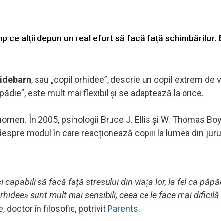
mp ce alții depun un real efort să facă față schimbărilor. 
idebarn
, sau „copil orhidee”, descrie un copil extrem de v
die”, este mult mai flexibil și se adaptează la orice.
enomen. În 2005, psihologii Bruce J. Ellis și W. Thomas Bo
despre modul în care reacționează copiii la lumea din jurul
 capabili să facă față stresului din viața lor, la fel ca păpăd
rhidee» sunt mult mai sensibili, ceea ce le face mai dificilă
doctor în filosofie, potrivit
Parents
.