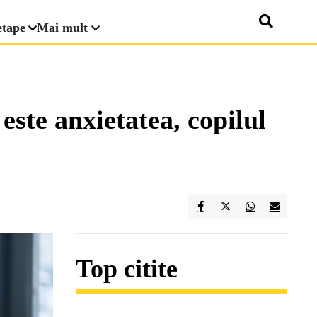
etape
Mai mult
este anxietatea, copilul
Top citite