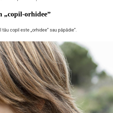
n „copil-orhidee”
l tău copil este „orhidee” sau păpădie”.