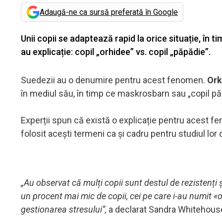
Adaugă-ne ca sursă preferată în Google
Unii copii se adaptează rapid la orice situație, în ti
au explicație: copil „orhidee” vs. copil „păpădie”.
Suedezii au o denumire pentru acest fenomen.
Ork
în mediul său, în timp ce maskrosbarn sau „copil păpă
Experții spun că există o explicație pentru acest f
folosit acești termeni ca și cadru pentru studiul lor 
„Au observat că mulți copii sunt destul de rezistenți și
un procent mai mic de copii, cei pe care i-au numit «o
gestionarea stresului”,
a declarat Sandra Whitehouse, 