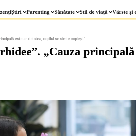
zenți
Știri
Parenting
Sănătate
Stil de viață
Vârste și 
incipală este anxietatea, copilul se simte copleșit”
rhidee”. „Cauza principală 