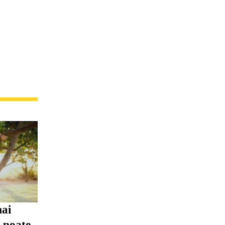
mai
i poate