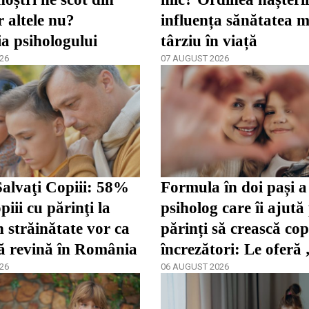
r altele nu?
influența sănătatea m
ia psihologului
târziu în viață
26
07 AUGUST 2026
alvaţi Copiii: 58%
Formula în doi pași a
piii cu părinţi la
psiholog care îi ajută
 străinătate vor ca
părinți să crească cop
să revină în România
încrezători: Le oferă
26
de a se dezvolta”
06 AUGUST 2026