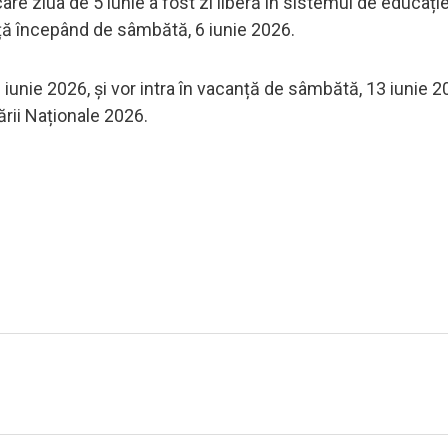
care ziua de 5 iunie a fost zi liberă în sistemul de educație
canță începând de sâmbătă, 6 iunie 2026.
12 iunie 2026, și vor intra în vacanță de sâmbătă, 13 iunie 2
rii Naționale 2026.