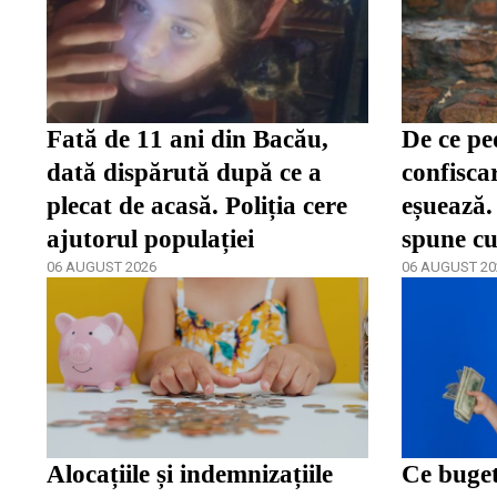
Fată de 11 ani din Bacău,
De ce pe
dată dispărută după ce a
confisca
plecat de acasă. Poliția cere
eșuează
ajutorul populației
spune cu
06 AUGUST 2026
reacțione
06 AUGUST 20
dependen
Alocațiile și indemnizațiile
Ce buget 