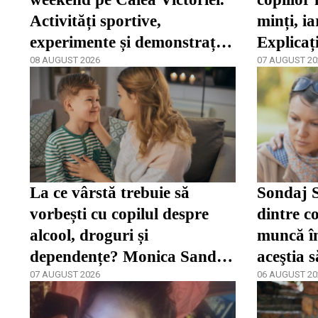
Activități sportive,
minți, ia
experimente și demonstrații
Explicaț
de pictură
08 AUGUST 2026
07 AUGUST 20
La ce vârstă trebuie să
Sondaj S
vorbești cu copilul despre
dintre co
alcool, droguri și
muncă în
dependențe? Monica Sandu
aceştia 
spune că părinții încep prea
07 AUGUST 2026
06 AUGUST 20
târziu