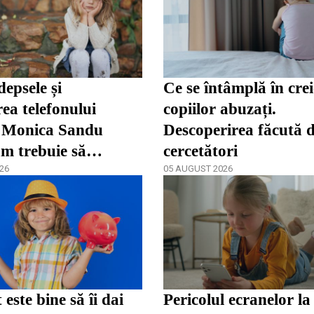
depsele și
Ce se întâmplă în crei
rea telefonului
copiilor abuzați.
. Monica Sandu
Descoperirea făcută 
m trebuie să
cercetători
ze părinții în fața
26
05 AUGUST 2026
ței / video
este bine să îi dai
Pericolul ecranelor la