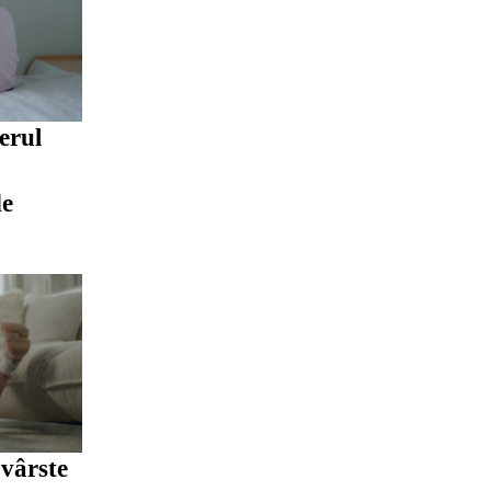
erul
de
 vârste