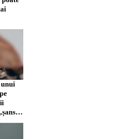
ai
 unui
 pe
ii
 „șansa