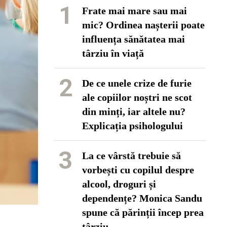
1
Frate mai mare sau mai
mic? Ordinea nașterii poate
influența sănătatea mai
târziu în viață
2
De ce unele crize de furie
ale copiilor noștri ne scot
din minți, iar altele nu?
Explicația psihologului
3
La ce vârstă trebuie să
vorbești cu copilul despre
alcool, droguri și
dependențe? Monica Sandu
spune că părinții încep prea
târziu