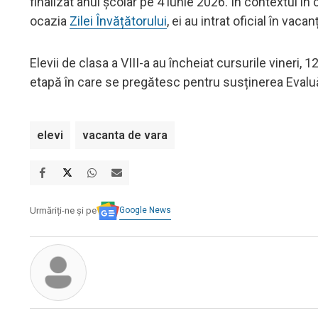
finalizat anul școlar pe 4 iunie 2026. În contextul în 
ocazia
Zilei Învățătorului
, ei au intrat oficial în va
Elevii de clasa a VIII-a au încheiat cursurile vineri, 
etapă în care se pregătesc pentru susținerea Evaluă
elevi
vacanta de vara
Google News
Urmăriți-ne și pe