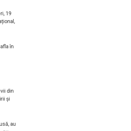
ri, 19
țional,
afla în
vii din
ii și
dusă, au