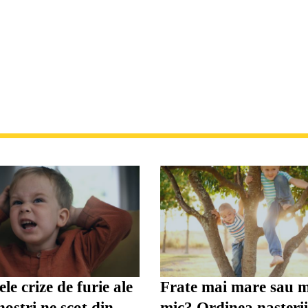
le crize de furie ale
Frate mai mare sau 
noștri ne scot din
mic? Ordinea nașteri