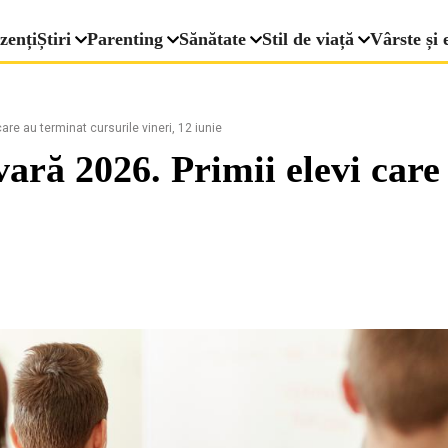
zenți
Știri
Parenting
Sănătate
Stil de viață
Vârste și 
re au terminat cursurile vineri, 12 iunie
ară 2026. Primii elevi care