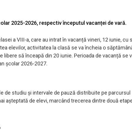
colar 2025-2026, respectiv începutul vacanței de vară.
asei a VIII-a, care au intrat în vacanță vineri, 12 iunie, cu
tea elevilor, activitatea la clasă se va încheia o săptămâ
le libere să înceapă din 20 iunie. Perioada de vacanță se va
 an școlar 2026-2027.
de studiu și intervale de pauză distribuite pe parcursul 
ai așteptată de elevi, marcând trecerea dintre două etap
6