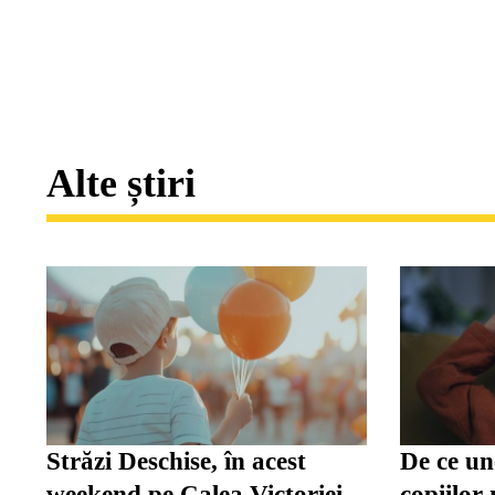
Alte știri
Străzi Deschise, în acest
De ce une
weekend pe Calea Victoriei.
copiilor 