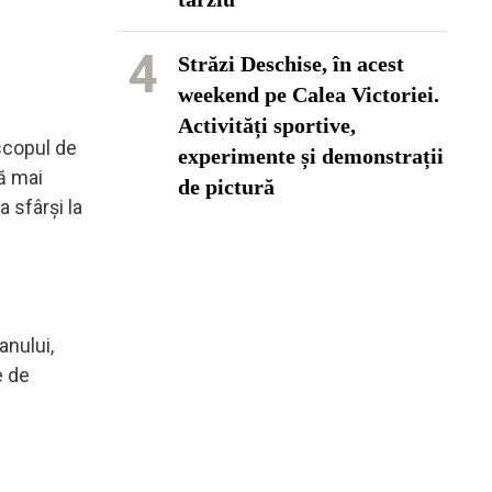
4
Străzi Deschise, în acest
weekend pe Calea Victoriei.
Activități sportive,
 scopul de
experimente și demonstrații
nă mai
de pictură
 sfârși la
anului,
e de