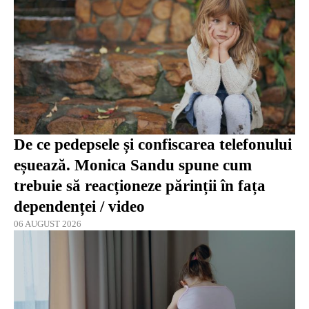
De ce pedepsele și confiscarea telefonului
eșuează. Monica Sandu spune cum
trebuie să reacționeze părinții în fața
dependenței / video
06 AUGUST 2026