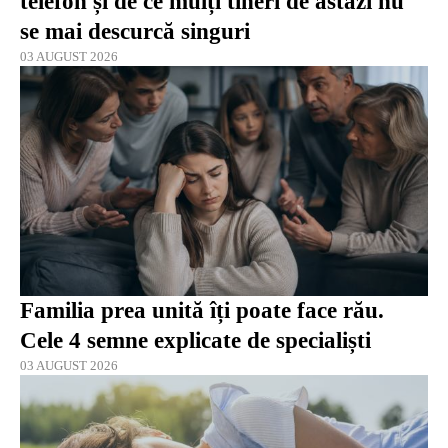
telefon și de ce mulți tineri de astăzi nu
se mai descurcă singuri
03 AUGUST 2026
Familia prea unită îți poate face rău.
Cele 4 semne explicate de specialiști
03 AUGUST 2026