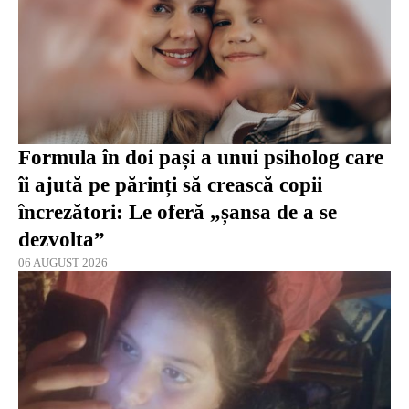
Formula în doi pași a unui psiholog care
îi ajută pe părinți să crească copii
încrezători: Le oferă „șansa de a se
dezvolta”
06 AUGUST 2026