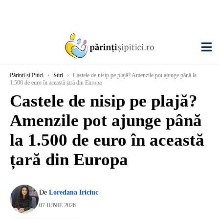
Părinți și Pitici
›
Stiri
›
Castele de nisip pe plajă? Amenzile pot ajunge până la
1.500 de euro în această țară din Europa
Castele de nisip pe plajă?
Amenzile pot ajunge până
la 1.500 de euro în această
țară din Europa
De
Loredana Iriciuc
07 IUNIE 2026