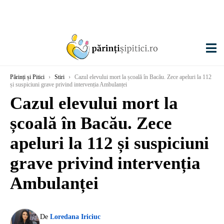
Părinți și Pitici
›
Stiri
›
Cazul elevului mort la școală în Bacău. Zece apeluri la 112
și suspiciuni grave privind intervenția Ambulanței
Cazul elevului mort la
școală în Bacău. Zece
apeluri la 112 și suspiciuni
grave privind intervenția
Ambulanței
De
Loredana Iriciuc