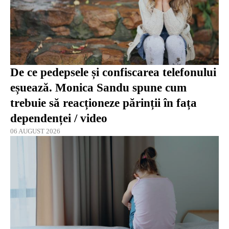
De ce pedepsele și confiscarea telefonului
eșuează. Monica Sandu spune cum
trebuie să reacționeze părinții în fața
dependenței / video
06 AUGUST 2026