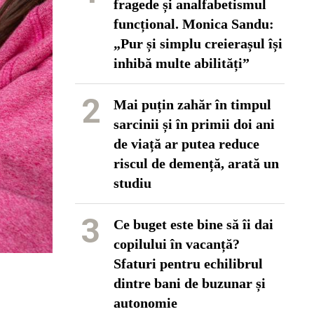
fragede și analfabetismul
funcțional. Monica Sandu:
„Pur și simplu creierașul își
inhibă multe abilități”
2
Mai puțin zahăr în timpul
sarcinii și în primii doi ani
de viață ar putea reduce
riscul de demență, arată un
studiu
3
Ce buget este bine să îi dai
copilului în vacanță?
Sfaturi pentru echilibrul
dintre bani de buzunar și
autonomie