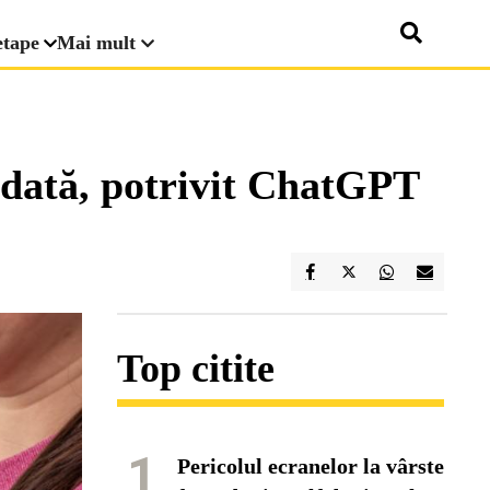
etape
Mai mult
odată, potrivit ChatGPT
Top citite
1
Pericolul ecranelor la vârste