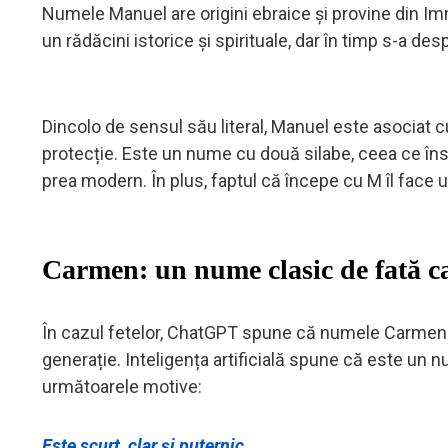
Numele Manuel are origini ebraice și provine din 
un rădăcini istorice și spirituale, dar în timp s-a de
Dincolo de sensul său literal, Manuel este asociat cu v
protecție. Este un nume cu două silabe, ceea ce îns
prea modern. În plus, faptul că începe cu M îl face 
Carmen: un nume clasic de fată c
În cazul fetelor, ChatGPT spune că numele Carmen e
generație. Inteligența artificială spune că este un
următoarele motive:
Este scurt, clar și puternic.