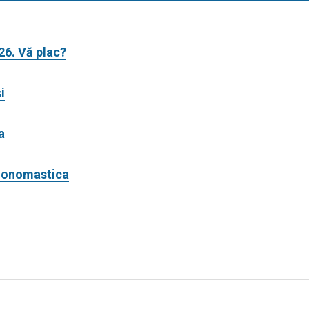
26. Vă plac?
i
a
zi onomastica