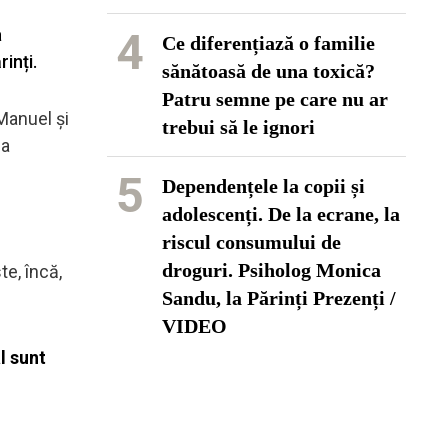
a
4
Ce diferențiază o familie
inți.
sănătoasă de una toxică?
Patru semne pe care nu ar
Manuel și
trebui să le ignori
ea
5
Dependențele la copii și
adolescenți. De la ecrane, la
riscul consumului de
droguri. Psiholog Monica
e, încă,
Sandu, la Părinți Prezenți /
VIDEO
l sunt