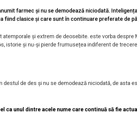
umit farmec și nu se demodează niciodată. Inteligenț
ca fiind clasice și care sunt în continuare preferate de păr
 atemporale și extrem de deosebite. este vorba despre 
 istorie și nu-și pierde frumusețea indiferent de trecer
m destul de des și nu se demodează niciodată, de asta est
 ca unul dintre acele nume care continuă să fie actua