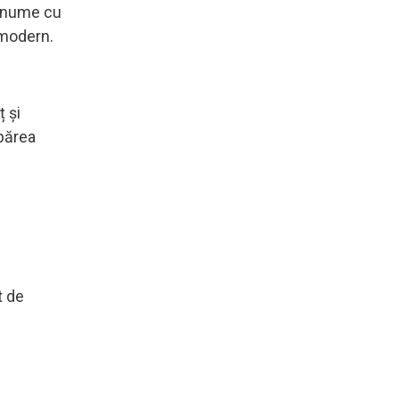
n nume cu
e modern.
ț și
 părea
t de