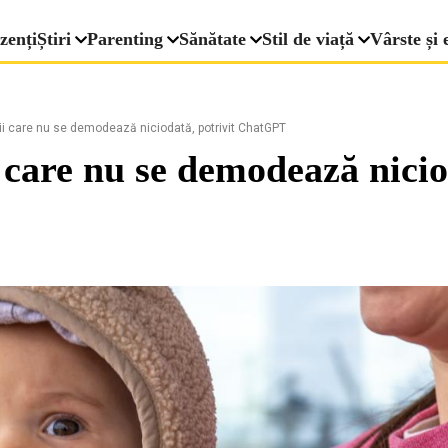
zenți
Știri
Parenting
Sănătate
Stil de viață
Vârste și 
 care nu se demodează niciodată, potrivit ChatGPT
 care nu se demodează nici