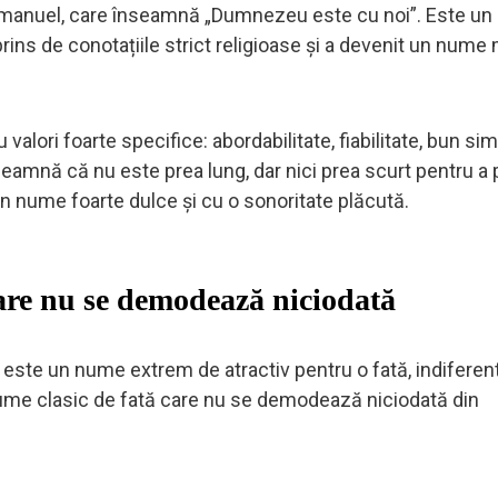
Immanuel, care înseamnă „Dumnezeu este cu noi”. Este u
sprins de conotațiile strict religioase și a devenit un num
alori foarte specifice: abordabilitate, fiabilitate, bun sim
eamnă că nu este prea lung, dar nici prea scurt pentru a
un nume foarte dulce și cu o sonoritate plăcută.
are nu se demodează niciodată
ste un nume extrem de atractiv pentru o fată, indiferen
 nume clasic de fată care nu se demodează niciodată din