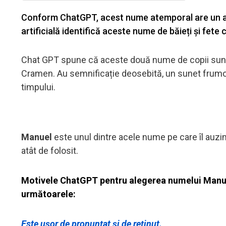
Conform ChatGPT, acest nume atemporal are un an
artificială identifică aceste nume de băieți și fete 
Chat GPT spune că aceste două nume de copii sunt
Cramen. Au semnificație deosebită, un sunet frumos,
timpului.
Manuel
este unul dintre acele nume pe care îl auzi
atât de folosit.
Motivele ChatGPT pentru alegerea numelui Manuel
următoarele:
Este ușor de pronunțat și de reținut.