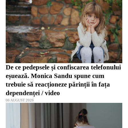
De ce pedepsele și confiscarea telefonului
eșuează. Monica Sandu spune cum
trebuie să reacționeze părinții în fața
dependenței / video
06 AUGUST 2026