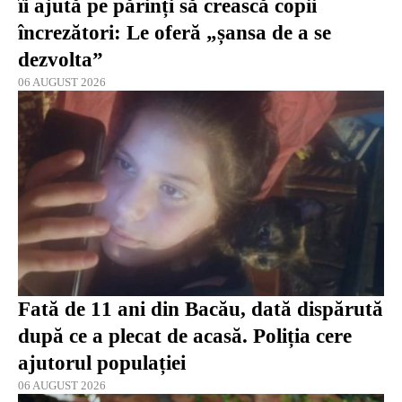
îi ajută pe părinți să crească copii
încrezători: Le oferă „șansa de a se
dezvolta”
06 AUGUST 2026
Fată de 11 ani din Bacău, dată dispărută
după ce a plecat de acasă. Poliția cere
ajutorul populației
06 AUGUST 2026