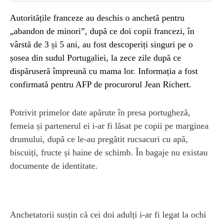
Autoritățile franceze au deschis o anchetă pentru
„abandon de minori”, după ce doi copii francezi, în
vârstă de 3 și 5 ani, au fost descoperiți singuri pe o
șosea din sudul Portugaliei, la zece zile după ce
dispăruseră împreună cu mama lor. Informația a fost
confirmată pentru AFP de procurorul Jean Richert.
Potrivit primelor date apărute în presa portugheză,
femeia și partenerul ei i-ar fi lăsat pe copii pe marginea
drumului, după ce le-au pregătit rucsacuri cu apă,
biscuiți, fructe și haine de schimb. În bagaje nu existau
documente de identitate.
Anchetatorii susțin că cei doi adulți i-ar fi legat la ochi