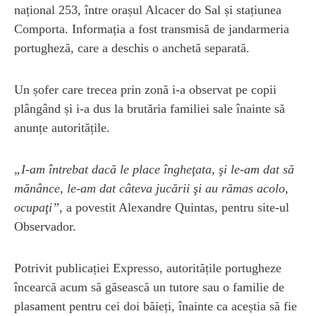
național 253, între orașul Alcacer do Sal și stațiunea
Comporta. Informația a fost transmisă de jandarmeria
portugheză, care a deschis o anchetă separată.
Un șofer care trecea prin zonă i-a observat pe copii
plângând și i-a dus la brutăria familiei sale înainte să
anunțe autoritățile.
„I-am întrebat dacă le place îngheţata, şi le-am dat să
mănânce, le-am dat câteva jucării şi au rămas acolo,
ocupaţi”
, a povestit Alexandre Quintas, pentru site-ul
Observador.
Potrivit publicației Expresso, autoritățile portugheze
încearcă acum să găsească un tutore sau o familie de
plasament pentru cei doi băieți, înainte ca aceștia să fie