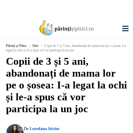
Părinți și Pitici
›
Stiri
›
Copii de 3 și 5 ani, abandonați de mama lor pe o șosea: I-a
legat la ochi și le-a spus că vor participa la un joc
Copii de 3 și 5 ani,
abandonați de mama lor
pe o șosea: I-a legat la ochi
și le-a spus că vor
participa la un joc
De
Loredana Iriciuc