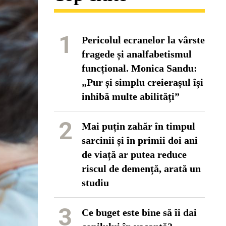
1
Pericolul ecranelor la vârste
fragede și analfabetismul
funcțional. Monica Sandu:
„Pur și simplu creierașul își
inhibă multe abilități”
2
Mai puțin zahăr în timpul
sarcinii și în primii doi ani
de viață ar putea reduce
riscul de demență, arată un
studiu
3
Ce buget este bine să îi dai