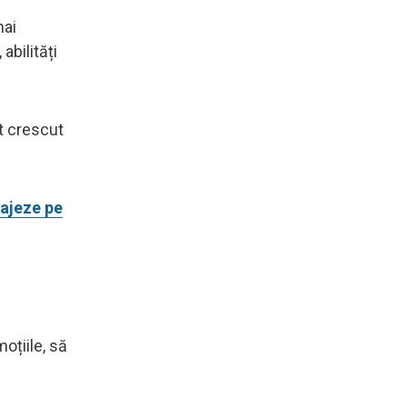
mai
abilități
t crescut
rajeze pe
oțiile, să