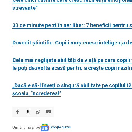
stresante”
30 de minute pe zi în aer liber: 7 beneficii pentru
Dovedit științific: Copiii moștenesc inteligența d
Cele mai neglijate abilități de viață pe care copiii
le poți dezvolta acasă pentru a crește copii rezili
„Dacă e să-l înveți o singură abilitate pe copilul t
școala, încrederea!”
Google News
Urmăriți-ne și pe