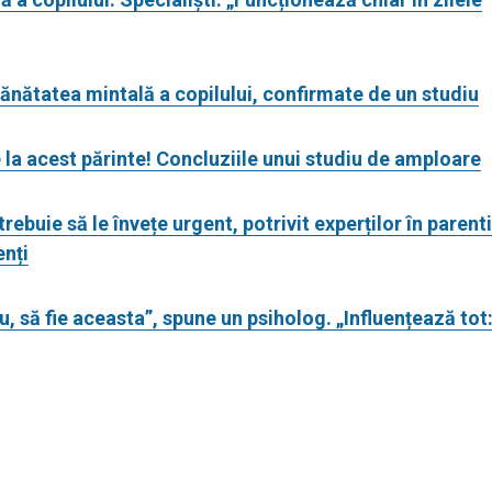
 sănătatea mintală a copilului, confirmate de un studiu
e la acest părinte! Concluziile unui studiu de amploare
 trebuie să le învețe urgent, potrivit experților în paren
enți
ău, să fie aceasta”, spune un psiholog. „Influențează tot: 