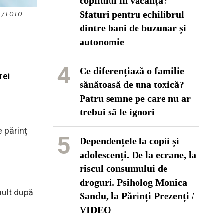
copilului în vacanță?
Sfaturi pentru echilibrul
e / FOTO:
dintre bani de buzunar și
autonomie
4
Ce diferențiază o familie
rei
sănătoasă de una toxică?
Patru semne pe care nu ar
trebui să le ignori
 părinți
5
Dependențele la copii și
adolescenți. De la ecrane, la
riscul consumului de
droguri. Psiholog Monica
mult după
Sandu, la Părinți Prezenți /
VIDEO