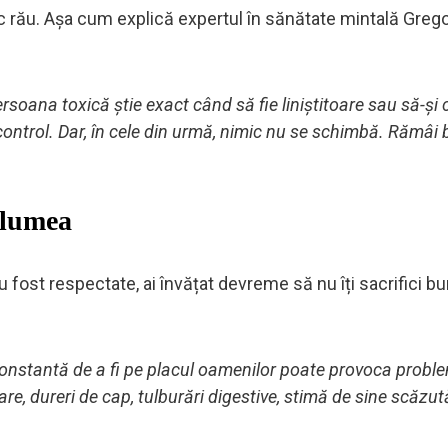
i fac rău. Așa cum explică expertul în sănătate mintală Grego
ersoana toxică știe exact când să fie liniștitoare sau să-și
ntrol. Dar, în cele din urmă, nimic nu se schimbă. Rămâi 
 lumea
u fost respectate, ai învățat devreme să nu îți sacrifici b
onstantă de a fi pe placul oamenilor poate provoca probl
re, dureri de cap, tulburări digestive, stimă de sine scăzut