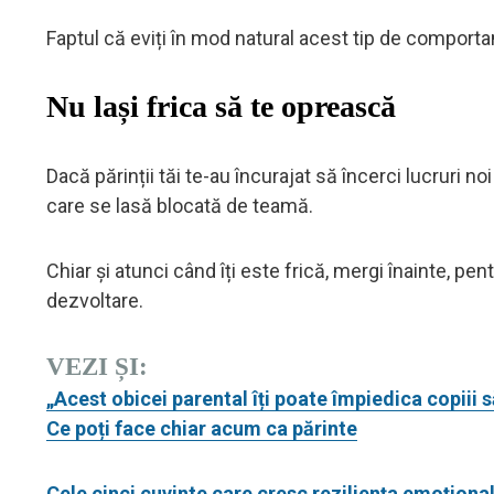
Faptul că eviți în mod natural acest tip de comport
Nu lași frica să te oprească
Dacă părinții tăi te-au încurajat să încerci lucruri n
care se lasă blocată de teamă.
Chiar și atunci când îți este frică, mergi înainte, pe
dezvoltare.
VEZI ȘI:
„Acest obicei parental îți poate împiedica copiii 
Ce poți face chiar acum ca părinte
Cele cinci cuvinte care cresc reziliența emoțională