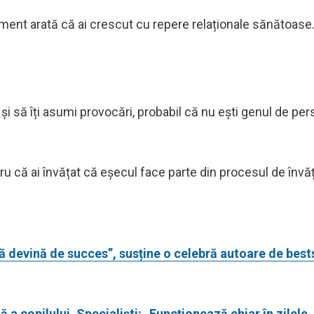
ament arată că ai crescut cu repere relaționale sănătoase
oi și să îți asumi provocări, probabil că nu ești genul de pe
ntru că ai învățat că eșecul face parte din procesul de învăț
să devină de succes”, susține o celebră autoare de bests
 a copilului. Specialiști: „Funcționează chiar în zilele