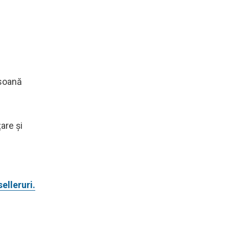
.
rsoană
are și
elleruri.