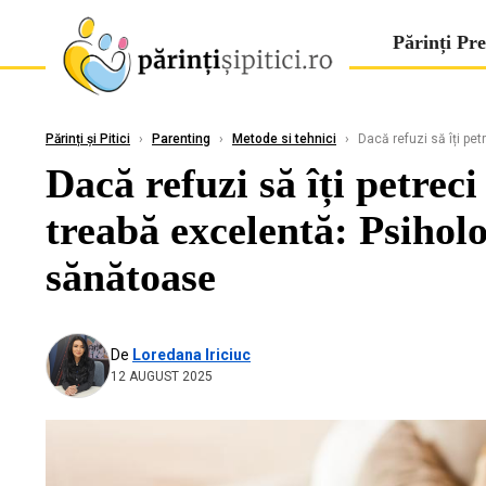
Părinți Pre
Părinți și Pitici
›
Parenting
›
Metode si tehnici
›
Dacă refuzi să îți pet
Dacă refuzi să îți petreci
treabă excelentă: Psiholo
sănătoase
De
Loredana Iriciuc
12 AUGUST 2025