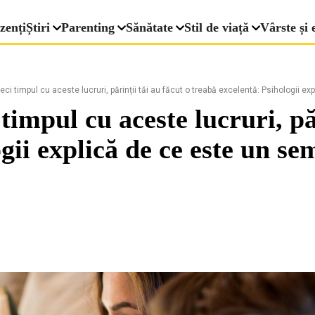
zenți
Știri
Parenting
Sănătate
Stil de viață
Vârste și 
reci timpul cu aceste lucruri, părinții tăi au făcut o treabă excelentă: Psihologii
 timpul cu aceste lucruri, pă
gii explică de ce este un se