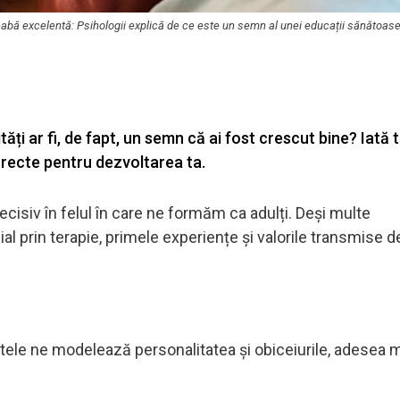
o treabă excelentă: Psihologii explică de ce este un semn al unei educații sănătoas
ăți ar fi, de fapt, un semn că ai fost crescut bine? Iată t
corecte pentru dezvoltarea ta.
ecisiv în felul în care ne formăm ca adulți. Deși multe
prin terapie, primele experiențe și valorile transmise de
lictele ne modelează personalitatea și obiceiurile, adesea 