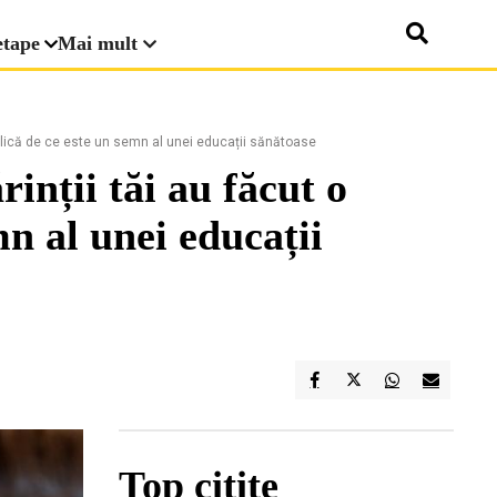
etape
Mai mult
 explică de ce este un semn al unei educații sănătoase
rinții tăi au făcut o
mn al unei educații
Top citite