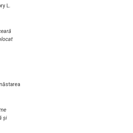
ry L.
 ceară
blocat
unăstarea
eme
ă și