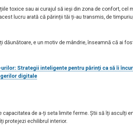
țiile toxice sau ai curajul să ieși din zona de confort, cel 
 acest lucru arată că părinții tăi ți-au transmis, de timpuriu, 
tăți dăunătoare, e un motiv de mândrie, înseamnă că ai fos
urilor: Strategii inteligente pentru părinți ca să îi încu
agerilor digitale
capacitatea de a-ți seta limite ferme. Știi să îți asculți em
i protejezi echilibrul interior.