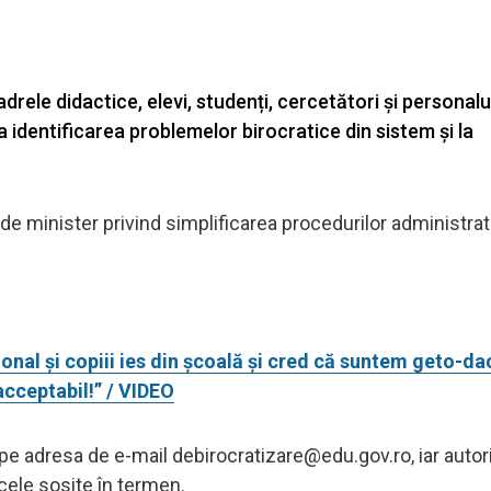
drele didactice, elevi, studenți, cercetători și personalu
la identificarea problemelor birocratice din sistem și la
de minister privind simplificarea procedurilor administrat
al și copiii ies din școală și cred că suntem geto-dac
acceptabil!” / VIDEO
t pe adresa de e-mail
debirocratizare@edu.gov.ro
, iar autor
 cele sosite în termen.