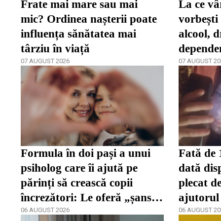
Frate mai mare sau mai
La ce vâ
mic? Ordinea nașterii poate
vorbești
influența sănătatea mai
alcool, d
târziu în viață
depende
07 AUGUST 2026
spune că
07 AUGUST 20
târziu
Formula în doi pași a unui
Fată de 
psiholog care îi ajută pe
dată dis
părinți să crească copii
plecat de
încrezători: Le oferă „șansa
ajutorul
de a se dezvolta”
06 AUGUST 2026
06 AUGUST 20