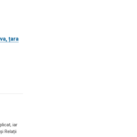
va, țara
licat, iar
i Relații