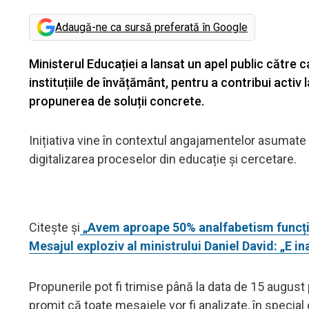
Adaugă-ne ca sursă preferată în Google
Ministerul Educației a lansat un apel public către ca
instituțiile de învățământ, pentru a contribui activ 
propunerea de soluții concrete.
Inițiativa vine în contextul angajamentelor asumate 
digitalizarea proceselor din educație și cercetare.
Citește și
„Avem aproape 50% analfabetism funcțion
Mesajul exploziv al ministrului Daniel David: „E in
Propunerile pot fi trimise până la data de 15 augus
promit că toate mesajele vor fi analizate, în special