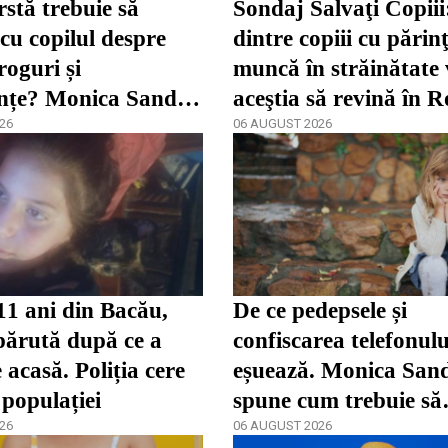
rstă trebuie să
Sondaj Salvaţi Copii
 cu copilul despre
dintre copiii cu părinţ
roguri și
muncă în străinătate 
nțe? Monica Sandu
aceştia să revină în 
 părinții încep prea
26
06 AUGUST 2026
11 ani din Bacău,
De ce pedepsele și
părută după ce a
confiscarea telefonulu
 acasă. Poliția cere
eșuează. Monica San
 populației
spune cum trebuie să
26
reacționeze părinții î
06 AUGUST 2026