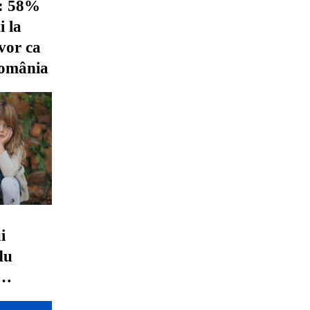
i: 58%
i la
vor ca
România
i
du
n fața