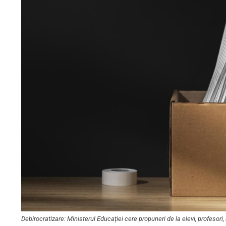
Debirocratizare: Ministerul Educației cere propuneri de la elevi, profesori