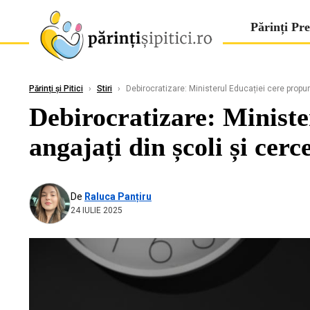
Părinți Pre
Părinți și Pitici
›
Stiri
›
Debirocratizare: Ministerul Educației cere propuner
Debirocratizare: Minister
angajați din școli și cerc
De
Raluca Panțiru
24 IULIE 2025