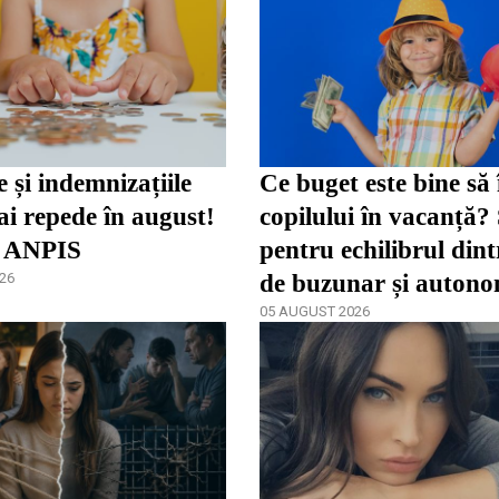
dependenței / video
e și indemnizațiile
Ce buget este bine să 
i repede în august!
copilului în vacanță?
 ANPIS
pentru echilibrul dint
26
de buzunar și autono
05 AUGUST 2026