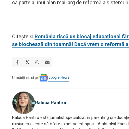
ca parte a unui plan mai larg de reformă a sistemulu
Citește și
România riscă un blocaj educațional făr
se blochează din toamnă! Dacă vrem o reformă a c
Google News
Urmăriți-ne și pe
Raluca Panțiru
Raluca Panțiru este jurnalist specializat în parenting și educați
misiunea ei este să ofere exact acest sprijin. A absolvit Facult