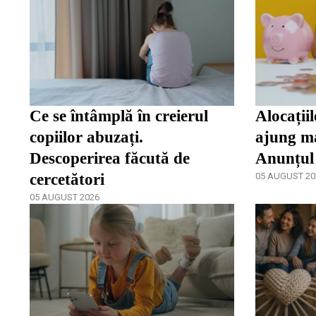
Ce se întâmplă în creierul
Alocațiil
copiilor abuzați.
ajung ma
Descoperirea făcută de
Anunțul
cercetători
05 AUGUST 20
05 AUGUST 2026