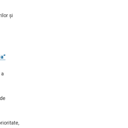
lor și
ia”
a
 de
ioritate,