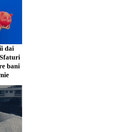
îi dai
 Sfaturi
re bani
mie