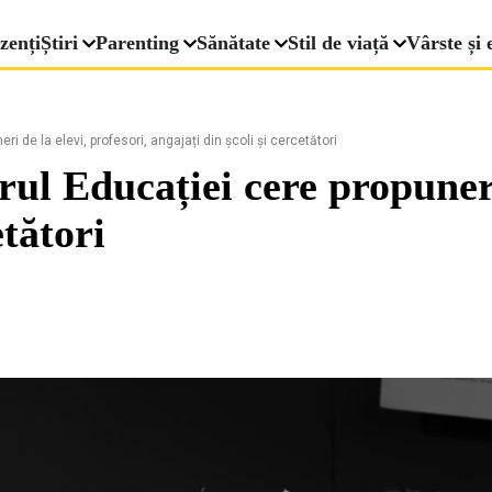
zenți
Știri
Parenting
Sănătate
Stil de viață
Vârste și 
i de la elevi, profesori, angajați din școli și cercetători
ul Educației cere propuneri 
etători