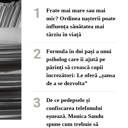
1
Frate mai mare sau mai
mic? Ordinea nașterii poate
influența sănătatea mai
târziu în viață
2
Formula în doi pași a unui
psiholog care îi ajută pe
părinți să crească copii
încrezători: Le oferă „șansa
de a se dezvolta”
3
De ce pedepsele și
confiscarea telefonului
eșuează. Monica Sandu
spune cum trebuie să