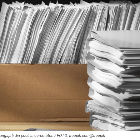
, angajați din școli și cercetători / FOTO: freepik.com@freepik