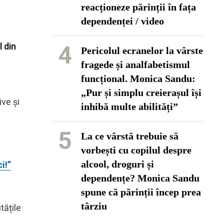
reacționeze părinții în fața
dependenței / video
l din
4
Pericolul ecranelor la vârste
fragede și analfabetismul
funcțional. Monica Sandu:
„Pur și simplu creierașul își
ive și
inhibă multe abilități”
5
La ce vârstă trebuie să
vorbești cu copilul despre
alcool, droguri și
i!”
dependențe? Monica Sandu
spune că părinții încep prea
târziu
itățile