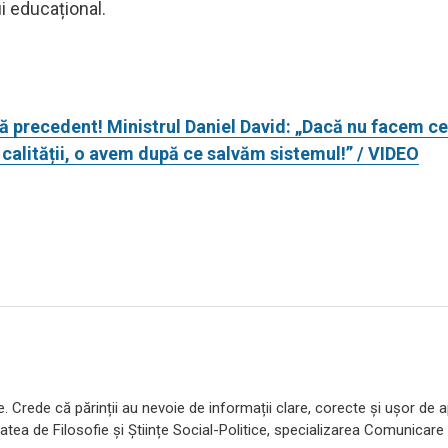
i educațional.
ă precedent! Ministrul Daniel David: „Dacă nu facem ce
alității, o avem după ce salvăm sistemul!” / VIDEO
e. Crede că părinții au nevoie de informații clare, corecte și ușor de ap
atea de Filosofie și Științe Social-Politice, specializarea Comunicare ș