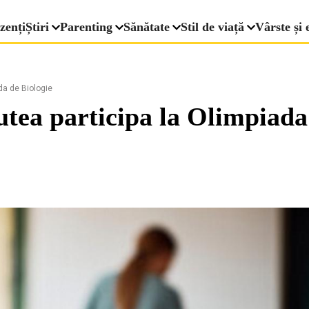
zenți
Știri
Parenting
Sănătate
Stil de viață
Vârste și 
da de Biologie
utea participa la Olimpiada