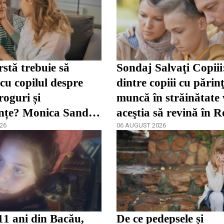
rstă trebuie să
Sondaj Salvaţi Copii
 cu copilul despre
dintre copiii cu părinţ
roguri și
muncă în străinătate 
nțe? Monica Sandu
aceştia să revină în 
 părinții încep prea
26
06 AUGUST 2026
11 ani din Bacău,
De ce pedepsele și