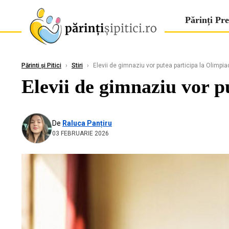
Părinți Pre
Părinți și Pitici
›
Stiri
›
Elevii de gimnaziu vor putea participa la Olimpia
Elevii de gimnaziu vor p
De
Raluca Panțiru
03 FEBRUARIE 2026