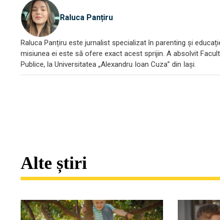
Raluca Panțiru
Raluca Panțiru este jurnalist specializat în parenting și educați
misiunea ei este să ofere exact acest sprijin. A absolvit Facult
Publice, la Universitatea „Alexandru Ioan Cuza” din Iași.
Alte știri