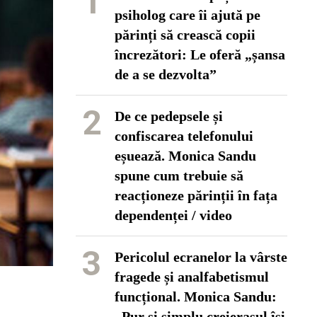
1
psiholog care îi ajută pe
părinți să crească copii
încrezători: Le oferă „șansa
de a se dezvolta”
2
De ce pedepsele și
confiscarea telefonului
eșuează. Monica Sandu
spune cum trebuie să
reacționeze părinții în fața
dependenței / video
3
Pericolul ecranelor la vârste
fragede și analfabetismul
funcțional. Monica Sandu:
„Pur și simplu creierașul își