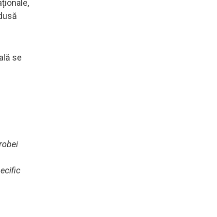
ționale,
odusă
ală se
robei
ecific