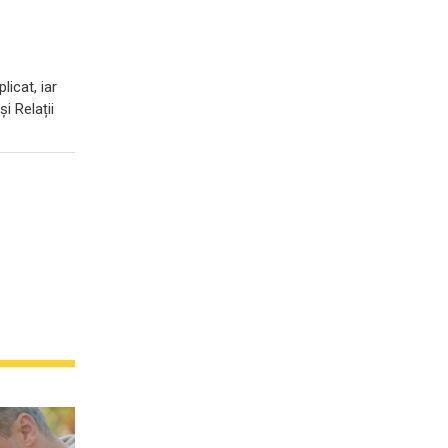
licat, iar
i Relații