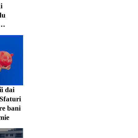
i
du
n fața
îi dai
 Sfaturi
re bani
mie