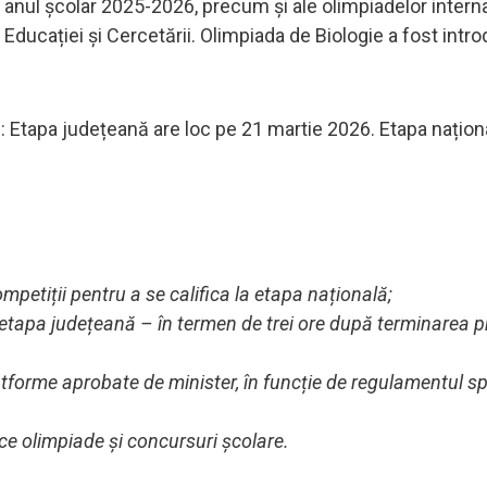
n anul școlar 2025-2026, precum și ale olimpiadelor interna
l Educației și Cercetării. Olimpiada de Biologie a fost intr
): Etapa județeană are loc pe 21 martie 2026. Etapa națion
mpetiții pentru a se califica la etapa națională;
a etapa județeană – în termen de trei ore după terminarea p
latforme aprobate de minister, în funcție de regulamentul sp
rice olimpiade și concursuri școlare.