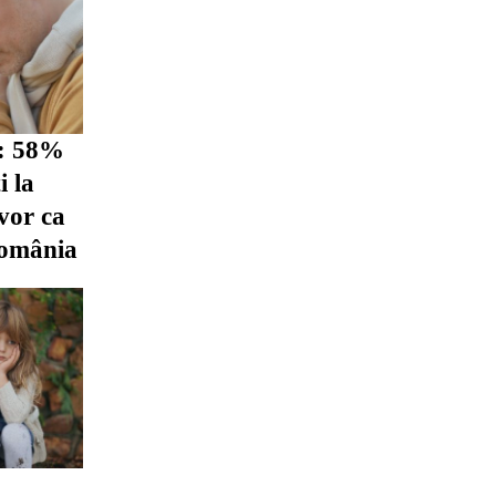
i: 58%
i la
vor ca
România