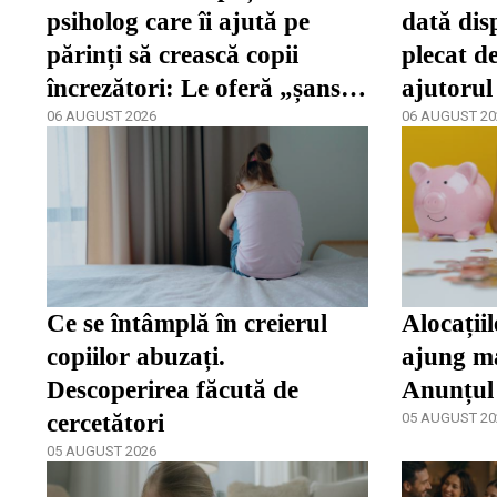
psiholog care îi ajută pe
dată dis
părinți să crească copii
plecat de
încrezători: Le oferă „șansa
ajutorul
de a se dezvolta”
06 AUGUST 2026
06 AUGUST 20
Ce se întâmplă în creierul
Alocațiil
copiilor abuzați.
ajung ma
Descoperirea făcută de
Anunțul
cercetători
05 AUGUST 20
05 AUGUST 2026