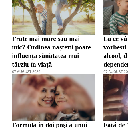
Frate mai mare sau mai
La ce vâ
mic? Ordinea nașterii poate
vorbești
influența sănătatea mai
alcool, d
târziu în viață
depende
07 AUGUST 2026
spune că
07 AUGUST 20
târziu
Formula în doi pași a unui
Fată de 