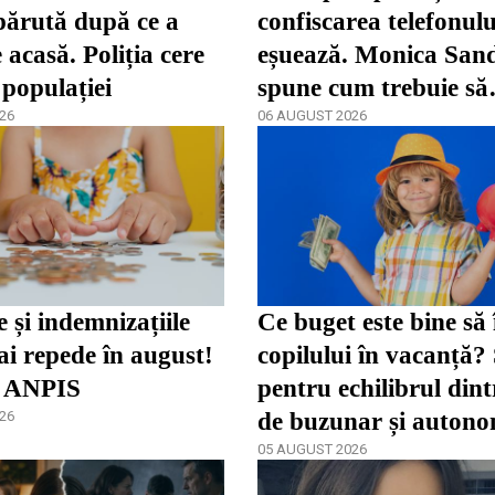
părută după ce a
confiscarea telefonulu
 acasă. Poliția cere
eșuează. Monica San
 populației
spune cum trebuie să
26
reacționeze părinții î
06 AUGUST 2026
dependenței / video
e și indemnizațiile
Ce buget este bine să 
i repede în august!
copilului în vacanță?
 ANPIS
pentru echilibrul dint
26
de buzunar și autono
05 AUGUST 2026