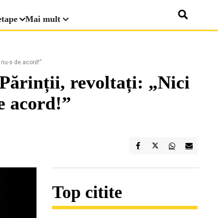
etape
Mai mult
, nu-s de acord!”
Părinții, revoltați: „Nici
e acord!”
Top citite