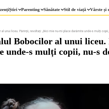
zenți
Știri
Parenting
Sănătate
Stil de viață
Vârste și 
al unui liceu. Părinții, revoltați: „Nici mie nu-mi place darămite unde-s mulți copii
ul Bobocilor al unui liceu. 
 unde-s mulți copii, nu-s d