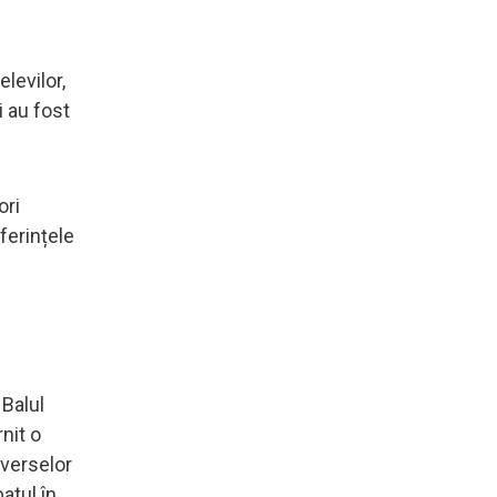
elevilor,
i au fost
ori
ferințele
 Balul
rnit o
overselor
atul în