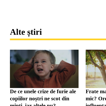
Alte știri
De ce unele crize de furie ale
Frate ma
copiilor noștri ne scot din
mic? Ord
minți, iar altele nu?
influenț