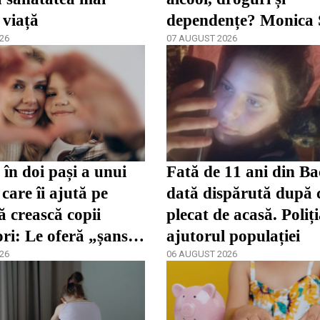
 viață
dependențe? Monica
26
spune că părinții înc
07 AUGUST 2026
târziu
în doi pași a unui
Fată de 11 ani din Ba
care îi ajută pe
dată dispărută după 
ă crească copii
plecat de acasă. Poliț
ori: Le oferă „șansa
ajutorul populației
dezvolta”
26
06 AUGUST 2026