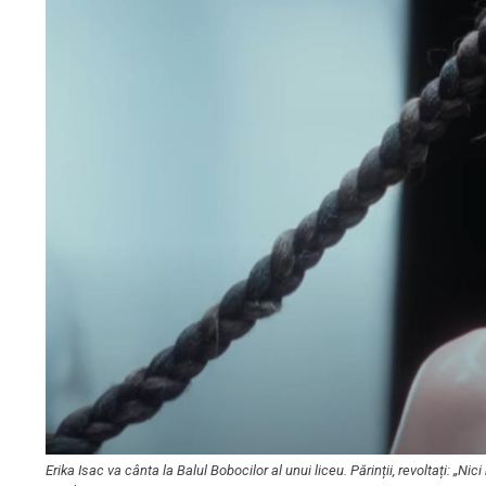
Erika Isac va cânta la Balul Bobocilor al unui liceu. Părinții, revoltați: 