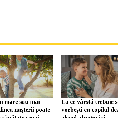
i mare sau mai
La ce vârstă trebuie 
inea nașterii poate
vorbești cu copilul de
a sănătatea mai
alcool, droguri și