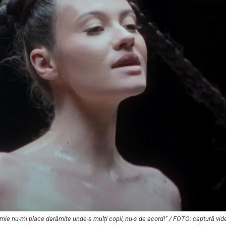
„Nici mie nu-mi place darămite unde-s mulți copii, nu-s de acord!” / FOTO: captură v