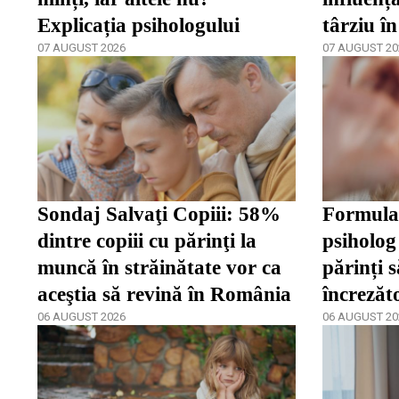
Explicația psihologului
târziu în
07 AUGUST 2026
07 AUGUST 20
Sondaj Salvaţi Copiii: 58%
Formula 
dintre copiii cu părinţi la
psiholog 
muncă în străinătate vor ca
părinți s
aceştia să revină în România
încrezăt
06 AUGUST 2026
de a se 
06 AUGUST 20