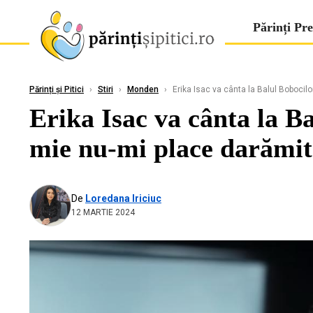
Părinți Pre
Părinți și Pitici
›
Stiri
›
Monden
›
Erika Isac va cânta la Balul Bobocilor 
Erika Isac va cânta la Bal
mie nu-mi place darămite
De
Loredana Iriciuc
12 MARTIE 2024