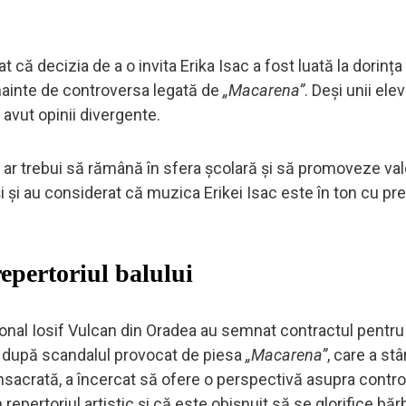
t că decizia de a o invita Erika Isac a fost luată la dorința 
înainte de controversa legată de
„Macarena”
. Deși unii elev
 avut opinii divergente.
 ar trebui să rămână în sfera școlară și să promoveze val
și și au considerat că muzica Erikei Isac este în ton cu pre
epertoriul balului
ațional Iosif Vulcan din Oradea au semnat contractul pentru
ea după scandalul provocat de piesa
„Macarena”
, care a stâ
onsacrată, a încercat să ofere o perspectivă asupra contr
repertoriul artistic și că este obișnuit să se glorifice bărb