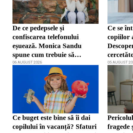
De ce pedepsele și
Ce se în
confiscarea telefonului
copiilor 
eșuează. Monica Sandu
Descoper
spune cum trebuie să
cercetăt
reacționeze părinții în fața
06 AUGUST 2026
05 AUGUST 20
dependenței / video
Ce buget este bine să îi dai
Pericolul
copilului în vacanță? Sfaturi
fragede 