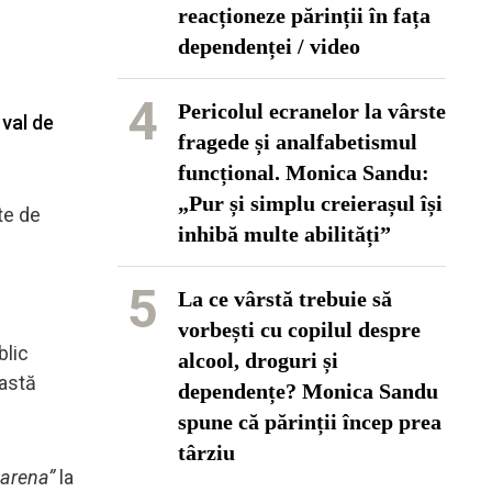
reacționeze părinții în fața
dependenței / video
4
Pericolul ecranelor la vârste
 val de
fragede și analfabetismul
funcțional. Monica Sandu:
„Pur și simplu creierașul își
ate de
inhibă multe abilități”
5
La ce vârstă trebuie să
vorbești cu copilul despre
blic
alcool, droguri și
eastă
dependențe? Monica Sandu
spune că părinții încep prea
târziu
arena”
la