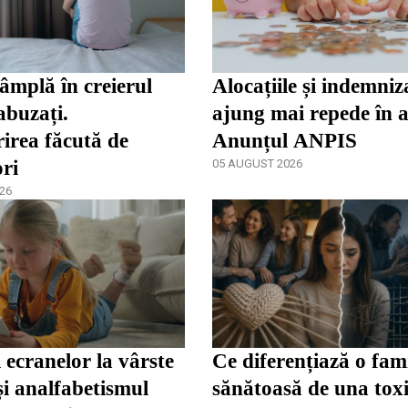
tâmplă în creierul
Alocațiile și indemniza
abuzați.
ajung mai repede în 
irea făcută de
Anunțul ANPIS
ori
05 AUGUST 2026
26
 ecranelor la vârste
Ce diferențiază o fami
și analfabetismul
sănătoasă de una tox