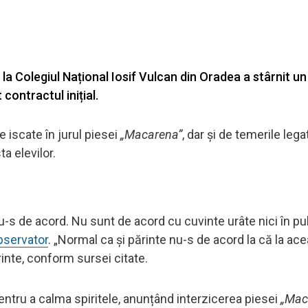
la Colegiul Național Iosif Vulcan din Oradea a stârnit un
contractul inițial.
 iscate în jurul piesei
„Macarena”
, dar și de temerile leg
a elevilor.
-s de acord. Nu sunt de acord cu cuvinte urâte nici în pu
bservator
. „Normal ca și părinte nu-s de acord la că la ac
inte, conform sursei citate.
entru a calma spiritele, anunțând interzicerea piesei
„Mac