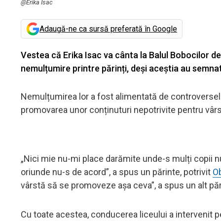
@Erika Isac
Adaugă-ne ca sursă preferată în Google
Vestea că Erika Isac va cânta la Balul Bobocilor de 
nemulțumire printre părinți, deși aceștia au semnat 
Nemulțumirea lor a fost alimentată de controversele
promovarea unor conținuturi nepotrivite pentru vârst
„Nici mie nu-mi place darămite unde-s mulți copii nu
oriunde nu-s de acord”, a spus un părinte, potrivit
O
vârstă să se promoveze așa ceva”, a spus un alt păr
Cu toate acestea, conducerea liceului a intervenit p