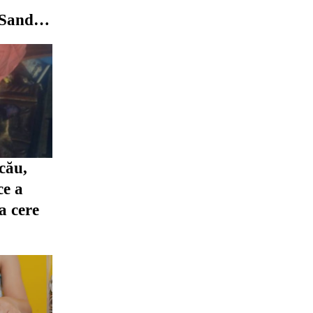
 Sandu
ep prea
cău,
ce a
ia cere