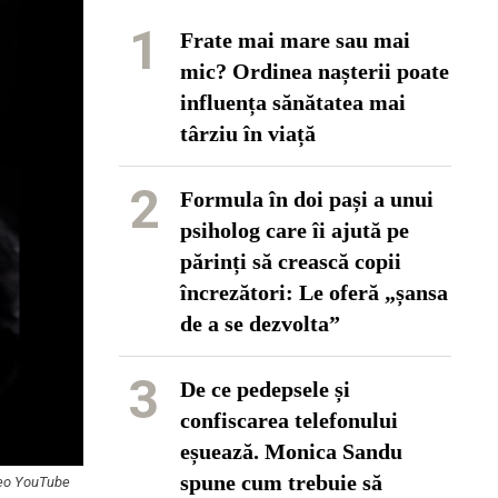
1
Frate mai mare sau mai
mic? Ordinea nașterii poate
influența sănătatea mai
târziu în viață
2
Formula în doi pași a unui
psiholog care îi ajută pe
părinți să crească copii
încrezători: Le oferă „șansa
de a se dezvolta”
3
De ce pedepsele și
confiscarea telefonului
eșuează. Monica Sandu
spune cum trebuie să
ideo YouTube