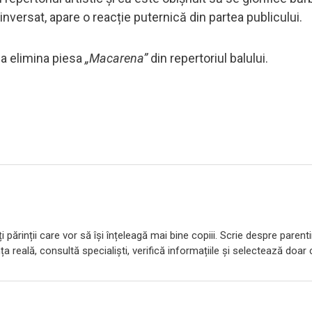
inversat, apare o reacție puternică din partea publicului.
e a elimina piesa
„Macarena”
din repertoriul balului.
 părinții care vor să își înțeleagă mai bine copiii. Scrie despre parent
ța reală, consultă specialiști, verifică informațiile și selectează doar