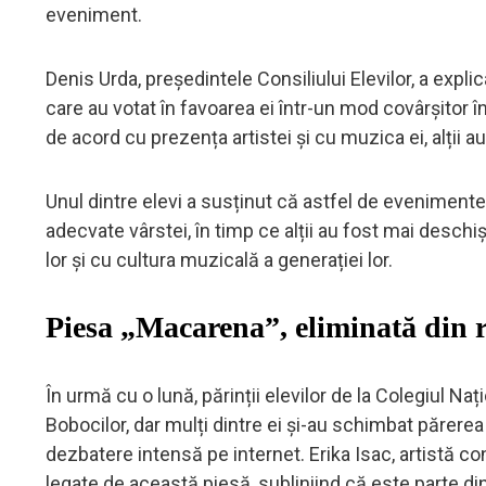
eveniment.
Denis Urda, președintele Consiliului Elevilor, a explica
care au votat în favoarea ei într-un mod covârșitor 
de acord cu prezența artistei și cu muzica ei, alții au
Unul dintre elevi a susținut că astfel de evenimente
adecvate vârstei, în timp ce alții au fost mai deschi
lor și cu cultura muzicală a generației lor.
Piesa „Macarena”, eliminată din r
În urmă cu o lună, părinții elevilor de la Colegiul N
Bobocilor, dar mulți dintre ei și-au schimbat părer
dezbatere intensă pe internet. Erika Isac, artistă c
legate de această piesă, subliniind că este parte din 