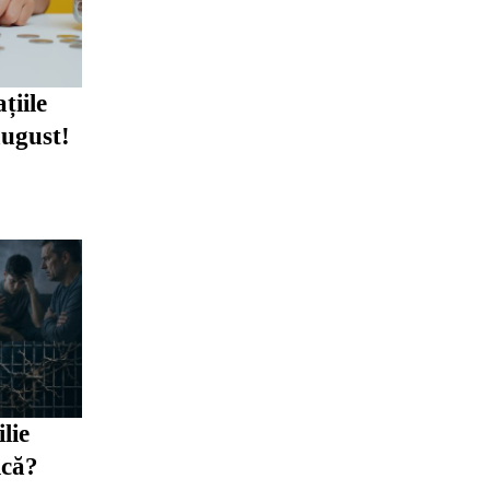
țiile
august!
lie
ică?