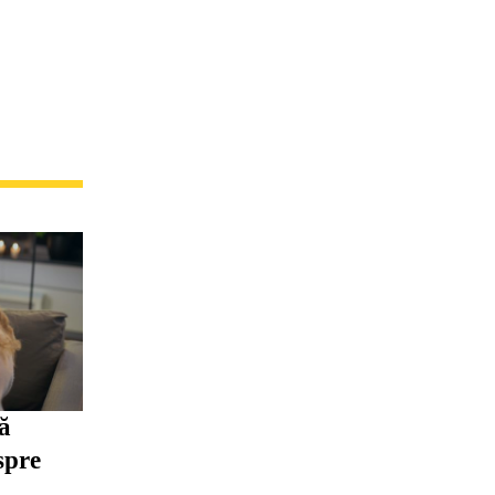
să
spre