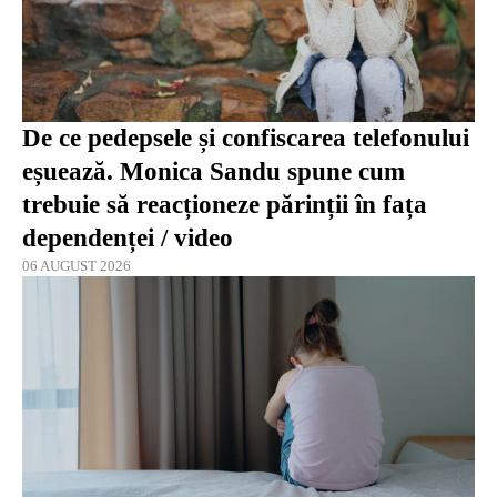
De ce pedepsele și confiscarea telefonului
eșuează. Monica Sandu spune cum
trebuie să reacționeze părinții în fața
dependenței / video
06 AUGUST 2026