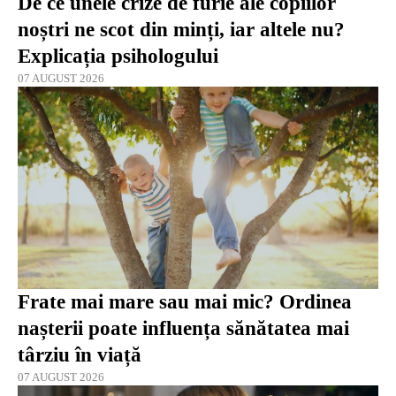
De ce unele crize de furie ale copiilor
noștri ne scot din minți, iar altele nu?
Explicația psihologului
07 AUGUST 2026
Frate mai mare sau mai mic? Ordinea
nașterii poate influența sănătatea mai
târziu în viață
07 AUGUST 2026