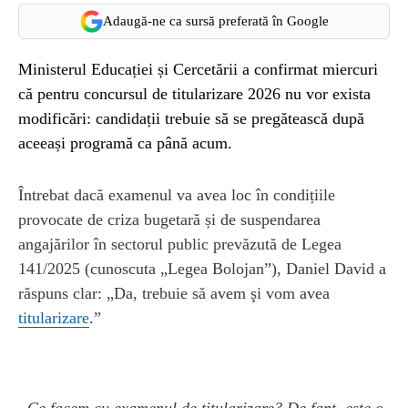
Adaugă-ne ca sursă preferată în Google
Ministerul Educației și Cercetării a confirmat miercuri
că pentru concursul de titularizare 2026 nu vor exista
modificări: candidații trebuie să se pregătească după
aceeași programă ca până acum.
Întrebat dacă examenul va avea loc în condițiile
provocate de criza bugetară și de suspendarea
angajărilor în sectorul public prevăzută de Legea
141/2025 (cunoscuta „Legea Bolojan”), Daniel David a
răspuns clar: „Da, trebuie să avem şi vom avea
titularizare
.”
„Ce facem cu examenul de titularizare? De fapt, este o