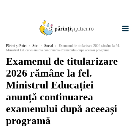
Părinți și Pitici
›
Stiri
›
Social
›
Examenul de titularizare 2026 rămâne la fel.
Ministrul Educației anunță continuarea examenului după aceeași programă
Examenul de titularizare
2026 rămâne la fel.
Ministrul Educației
anunță continuarea
examenului după aceeași
programă