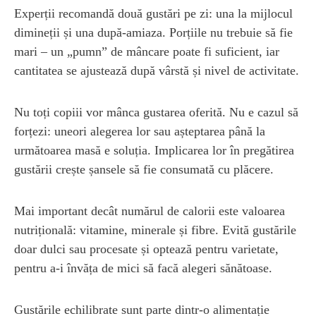
Experții recomandă două gustări pe zi: una la mijlocul
dimineții și una după-amiaza. Porțiile nu trebuie să fie
mari – un „pumn” de mâncare poate fi suficient, iar
cantitatea se ajustează după vârstă și nivel de activitate.
Nu toți copiii vor mânca gustarea oferită. Nu e cazul să
forțezi: uneori alegerea lor sau așteptarea până la
următoarea masă e soluția. Implicarea lor în pregătirea
gustării crește șansele să fie consumată cu plăcere.
Mai important decât numărul de calorii este valoarea
nutrițională: vitamine, minerale și fibre. Evită gustările
doar dulci sau procesate și optează pentru varietate,
pentru a-i învăța de mici să facă alegeri sănătoase.
Gustările echilibrate sunt parte dintr-o alimentație