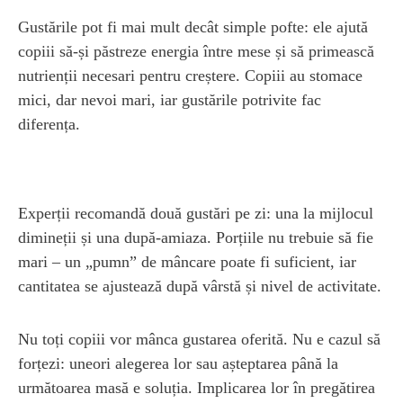
Gustările pot fi mai mult decât simple pofte: ele ajută
copiii să-și păstreze energia între mese și să primească
nutrienții necesari pentru creștere. Copiii au stomace
mici, dar nevoi mari, iar gustările potrivite fac
diferența.
Experții recomandă două gustări pe zi: una la mijlocul
dimineții și una după-amiaza. Porțiile nu trebuie să fie
mari – un „pumn” de mâncare poate fi suficient, iar
cantitatea se ajustează după vârstă și nivel de activitate.
Nu toți copiii vor mânca gustarea oferită. Nu e cazul să
forțezi: uneori alegerea lor sau așteptarea până la
următoarea masă e soluția. Implicarea lor în pregătirea