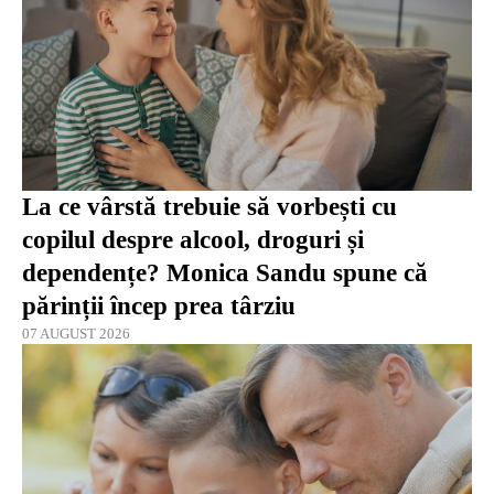
La ce vârstă trebuie să vorbești cu
copilul despre alcool, droguri și
dependențe? Monica Sandu spune că
părinții încep prea târziu
07 AUGUST 2026