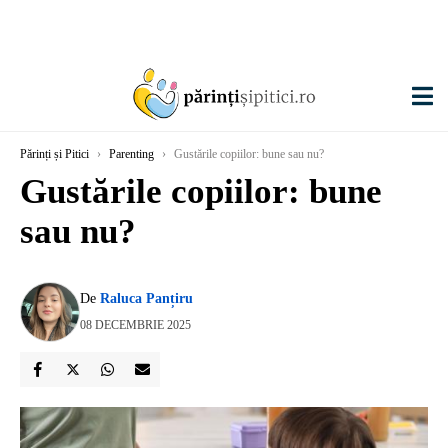
Părinți și Pitici
›
Parenting
›
Gustările copiilor: bune sau nu?
Gustările copiilor: bune
sau nu?
De
Raluca Panțiru
08 DECEMBRIE 2025