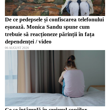
De ce pedepsele și confiscarea telefonului
eșuează. Monica Sandu spune cum
trebuie să reacționeze părinții în fața
dependenței / video
06 AUGUST 2026
Ce se întâmplă în creierul copiilor