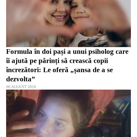
Formula în doi pași a unui psiholog care
îi ajută pe părinți să crească copii
încrezători: Le oferă „șansa de a se
dezvolta”
06 AUGUST 2026