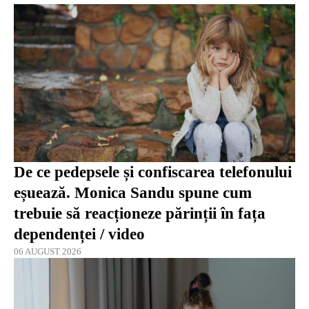
De ce pedepsele și confiscarea telefonului
eșuează. Monica Sandu spune cum
trebuie să reacționeze părinții în fața
dependenței / video
06 AUGUST 2026