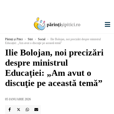
Părinți și Pitici
›
Stiri
›
Social
›
Ilie Bolojan, noi precizări despre ministrul
Educației: „Am avut o discuţie pe această temă”
Ilie Bolojan, noi precizări
despre ministrul
Educației: „Am avut o
discuţie pe această temă”
05 IANUARIE 2026