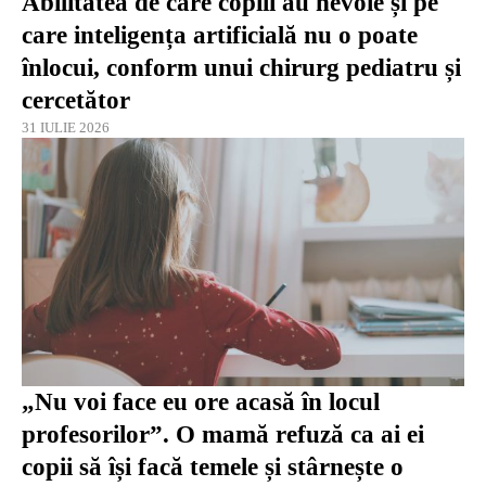
Abilitatea de care copiii au nevoie și pe
care inteligența artificială nu o poate
înlocui, conform unui chirurg pediatru și
cercetător
31 IULIE 2026
„Nu voi face eu ore acasă în locul
profesorilor”. O mamă refuză ca ai ei
copii să își facă temele și stârnește o