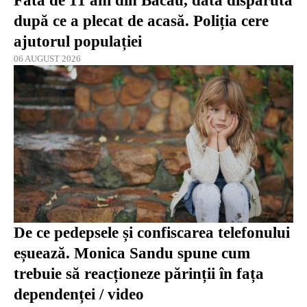
Fată de 11 ani din Bacău, dată dispărută
după ce a plecat de acasă. Poliția cere
ajutorul populației
06 AUGUST 2026
De ce pedepsele și confiscarea telefonului
eșuează. Monica Sandu spune cum
trebuie să reacționeze părinții în fața
dependenței / video