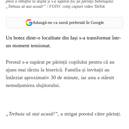
preot a răbufnit la slujbă și s-a supărat foc pe părinţii bebeluşului:
„Trebuia să stai acasă!” / FOTO: colaj capturi video TikTok
Adaugă-ne ca sursă preferată în Google
Un botez dintr-o localitate din Iași s-a transformat într-
un moment tensionat.
Preotul s-a supărat pe părinții copilului pentru că au
ajuns mai târziu la biserică. Familia și invitații au
întârziat aproximativ 30 de minute, iar asta a stârnit
nemulțumirea slujitorului.
„Trebuia să stai acasă!”
, a strigat preotul către părinți.