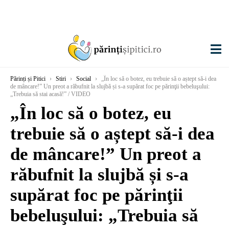
Părinți și Pitici
›
Stiri
›
Social
›
„În loc să o botez, eu trebuie să o aștept să-i dea
de mâncare!” Un preot a răbufnit la slujbă și s-a supărat foc pe părinţii bebeluşului:
„Trebuia să stai acasă!” / VIDEO
„În loc să o botez, eu
trebuie să o aștept să-i dea
de mâncare!” Un preot a
răbufnit la slujbă și s-a
supărat foc pe părinţii
bebeluşului: „Trebuia să