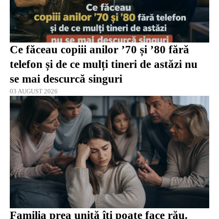
Ce făceau copiii anilor ’70 și ’80 fără
telefon și de ce mulți tineri de astăzi nu
se mai descurcă singuri
03 AUGUST 2026
Familia prea unită îți poate face rău.