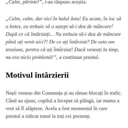
„Calm, părinte!”
, i-au răspuns aceștia.
„Calm, calm, dar nici în halul ăsta! Eu acum, în loc să
o botez, eu trebuie să o aștept să-i dea de mâncare!
După ce că întârziați... Nu trebuia să-i dea de mâncare
până ați venit aici?! De ce ați întârziat? De asta am
tensiune, pentru că ați întârziat! Dacă veneați la timp,
nu era nicio problemă!”
, a continuat preotul.
Motivul întârzierii
Nașii veneau din Constanța și au rămas blocați în trafic.
Când au ajuns, copilul a început să plângă, iar mama a
vrut să îl alăpteze. Acela a fost momentul în care
preotul a ridicat tonul la toți cei prezenți.