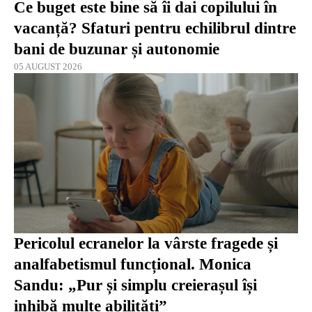
Ce buget este bine să îi dai copilului în
vacanță? Sfaturi pentru echilibrul dintre
bani de buzunar și autonomie
05 AUGUST 2026
Pericolul ecranelor la vârste fragede și
analfabetismul funcțional. Monica
Sandu: „Pur și simplu creierașul își
inhibă multe abilități”