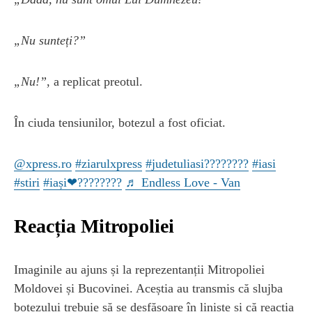
„Nu sunteți?”
„Nu!”
, a replicat preotul.
În ciuda tensiunilor, botezul a fost oficiat.
@xpress.ro
#ziarulxpress
#judetuliasi????????
#iasi
#stiri
#iași❤????????
♬ Endless Love - Van
Reacția Mitropoliei
Imaginile au ajuns și la reprezentanții Mitropoliei
Moldovei și Bucovinei. Aceștia au transmis că slujba
botezului trebuie să se desfășoare în liniște și că reacția