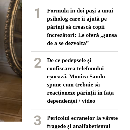
1
Formula în doi pași a unui
psiholog care îi ajută pe
părinți să crească copii
încrezători: Le oferă „șansa
de a se dezvolta”
2
De ce pedepsele și
confiscarea telefonului
eșuează. Monica Sandu
spune cum trebuie să
reacționeze părinții în fața
dependenței / video
3
Pericolul ecranelor la vârste
fragede și analfabetismul