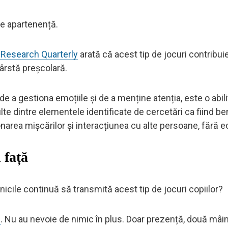
de apartenență.
d Research Quarterly
arată că acest tip de jocuri contribui
vârstă preșcolară.
de a gestiona emoțiile și de a menține atenția, este o abili
lte dintre elementele identificate de cercetări ca fiind be
narea mișcărilor și interacțiunea cu alte persoane, fără e
 față
icile continuă să transmită acest tip de jocuri copiilor?
s
. Nu au nevoie de nimic în plus. Doar prezență, două mâin