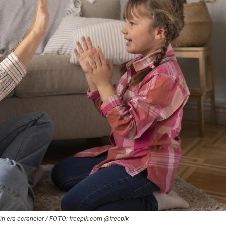
i în era ecranelor / FOTO: freepik.com @freepik