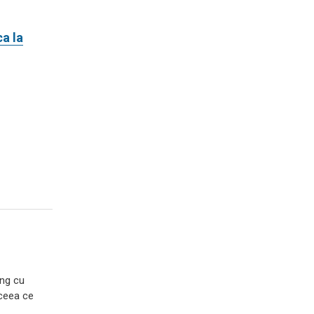
ca la
ing cu
 ceea ce