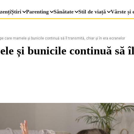
zenți
Știri
Parenting
Sănătate
Stil de viață
Vârste și 
pe care mamele și bunicile continuă să îl transmită, chiar și în era ecranelor
le și bunicile continuă să îl