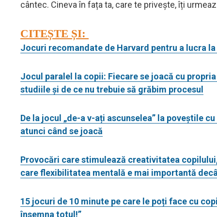
cântec. Cineva în fața ta, care te privește, îți urmea
CITEȘTE ȘI:
Jocuri recomandate de Harvard pentru a lucra la 
Jocul paralel la copii: Fiecare se joacă cu propria
studiile și de ce nu trebuie să grăbim procesul
De la jocul „de-a v-ați ascunselea” la poveștile cu 
atunci când se joacă
Provocări care stimulează creativitatea copilului, 
care flexibilitatea mentală e mai importantă decât
15 jocuri de 10 minute pe care le poți face cu co
însemna totul!”