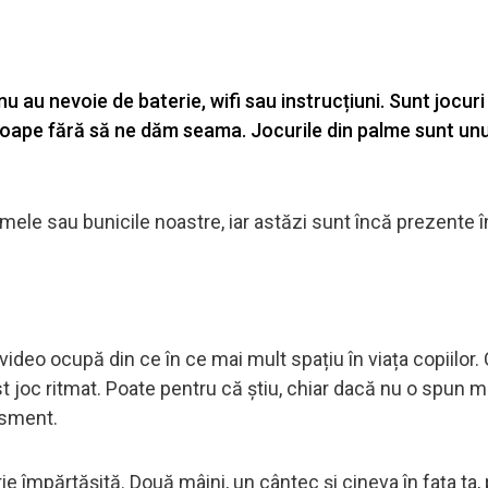
u au nevoie de baterie, wifi sau instrucțiuni. Sunt jocuri
roape fără să ne dăm seama. Jocurile din palme sunt unu
ele sau bunicile noastre, iar astăzi sunt încă prezente în 
 video ocupă din ce în ce mai mult spațiu în viața copiilor.
 joc ritmat. Poate pentru că știu, chiar dacă nu o spun m
isment.
 împărtășită. Două mâini, un cântec și cineva în fața ta, p