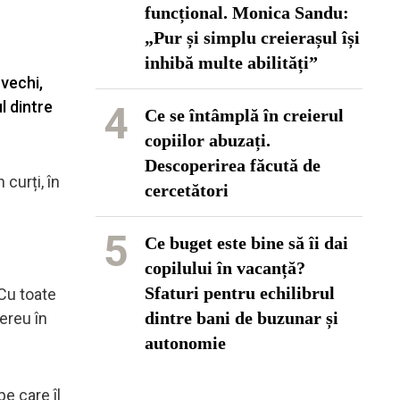
funcțional. Monica Sandu:
„Pur și simplu creierașul își
inhibă multe abilități”
 vechi,
l dintre
4
Ce se întâmplă în creierul
copiilor abuzați.
Descoperirea făcută de
curți, în
cercetători
5
Ce buget este bine să îi dai
copilului în vacanță?
Sfaturi pentru echilibrul
 Cu toate
dintre bani de buzunar și
ereu în
autonomie
e care îl