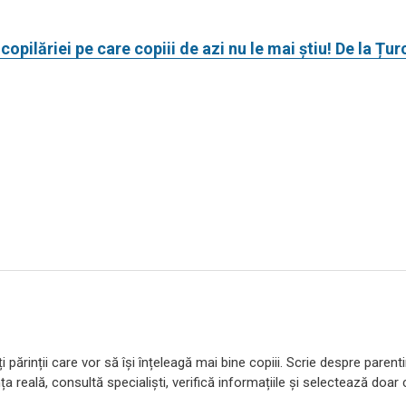
pilăriei pe care copiii de azi nu le mai știu! De la Țur
 părinții care vor să își înțeleagă mai bine copiii. Scrie despre parent
ța reală, consultă specialiști, verifică informațiile și selectează doar