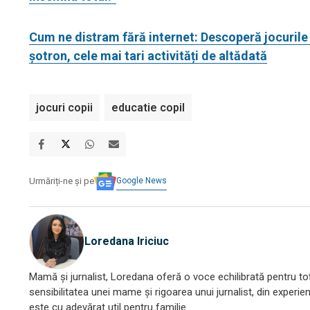
Cum ne distram fără internet: Descoperă jocurile co
șotron, cele mai tari activități de altădată
jocuri copii
educatie copil
Google News
Urmăriți-ne și pe
Loredana Iriciuc
Mamă și jurnalist, Loredana oferă o voce echilibrată pentru toți
sensibilitatea unei mame și rigoarea unui jurnalist, din experien
este cu adevărat util pentru familie.