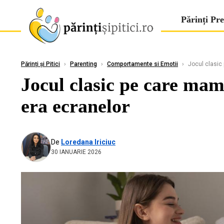
Părinți Pre
Părinți și Pitici
›
Parenting
›
Comportamente si Emotii
›
Jocul clasic 
Jocul clasic pe care mame
era ecranelor
De
Loredana Iriciuc
30 IANUARIE 2026