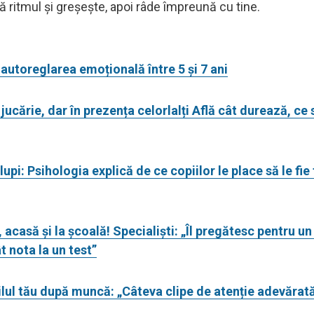
ză ritmul și greșește, apoi râde împreună cu tine.
autoreglarea emoțională între 5 și 7 ani
 jucărie, dar în prezența celorlalți Află cât durează, ce
lupi: Psihologia explică de ce copiilor le place să le fie 
acasă și la școală! Specialiști: „Îl pregătesc pentru un 
 nota la un test”
pilul tău după muncă: „Câteva clipe de atenție adevărat