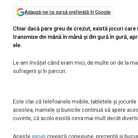
Adaugă-ne ca sursă preferată în Google
Chiar dacă pare greu de crezut, există jocuri care n
transmise din mână în mână și din gură în gură, ap
ele.
Le-am învățat când eram mici, de multe ori de la mam
sufragerii și în parcuri.
Este clar că telefoanele mobile, tabletele și jocurile
acestea, mamele și bunicile continuă să apere acest
cuvinte, că acolo există ceva mai mult decât divert
Aceste
jocuri
creează conexiune, prezență și bucurie