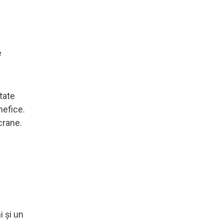
e
tate
nefice.
crane.
i și un