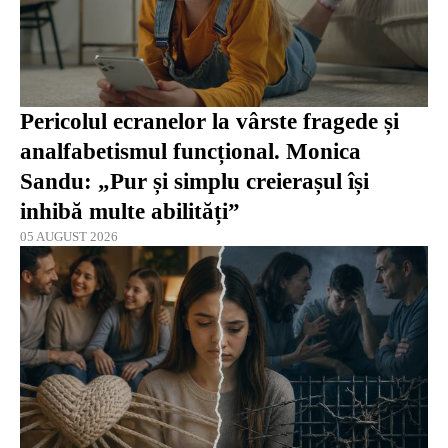
Pericolul ecranelor la vârste fragede și
analfabetismul funcțional. Monica
Sandu: „Pur și simplu creierașul își
inhibă multe abilități”
05 AUGUST 2026