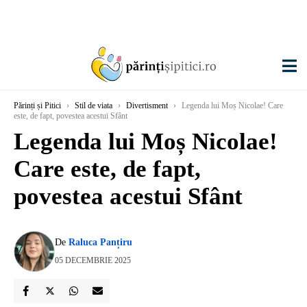
Părinți și Pitici
›
Stil de viata
›
Divertisment
›
Legenda lui Moș Nicolae! Care
este, de fapt, povestea acestui Sfânt
Legenda lui Moș Nicolae!
Care este, de fapt,
povestea acestui Sfânt
De
Raluca Panțiru
05 DECEMBRIE 2025