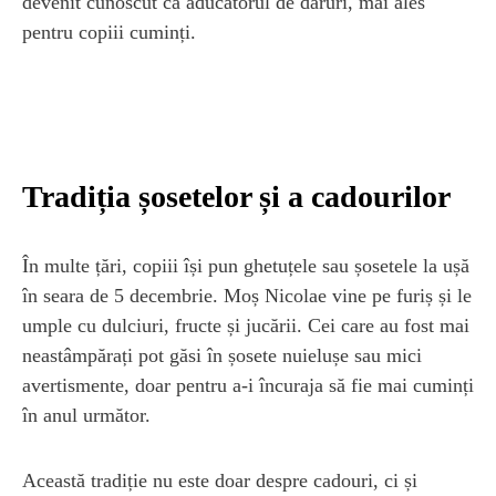
devenit cunoscut ca aducătorul de daruri, mai ales
pentru copiii cuminți.
Tradiția șosetelor și a cadourilor
În multe țări, copiii își pun ghetuțele sau șosetele la ușă
în seara de 5 decembrie. Moș Nicolae vine pe furiș și le
umple cu dulciuri, fructe și jucării. Cei care au fost mai
neastâmpărați pot găsi în șosete nuielușe sau mici
avertismente, doar pentru a-i încuraja să fie mai cuminți
în anul următor.
Această tradiție nu este doar despre cadouri, ci și