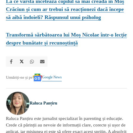
La ce vârstă încetează copilul să mai creadă în Moș
Crăciun și cum ar trebui să reacționezi dacă începe
să aibă îndoieli? Răspunsul unui psiholog
Transformă sărbătoarea lui Moș Nicolae într-o lecție
despre bunătate și recunoștință
Google News
Urmăriți-ne și pe
Raluca Panțiru
Raluca Panțiru este jurnalist specializat în parenting și educație.
Crede că părinții au nevoie de informații clare, corecte și ușor de
aplicat, iar misiunea ei este să ofere exact acest sprijin. A absolvit