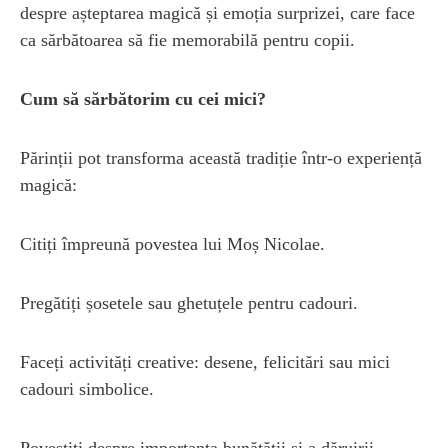
despre așteptarea magică și emoția surprizei, care face
ca sărbătoarea să fie memorabilă pentru copii.
Cum să sărbătorim cu cei mici?
Părinții pot transforma această tradiție într-o experiență
magică:
Citiți împreună povestea lui Moș Nicolae.
Pregătiți șosetele sau ghetuțele pentru cadouri.
Faceți activități creative: desene, felicitări sau mici
cadouri simbolice.
Povestiți despre importanța bunătății și a dăruirii.