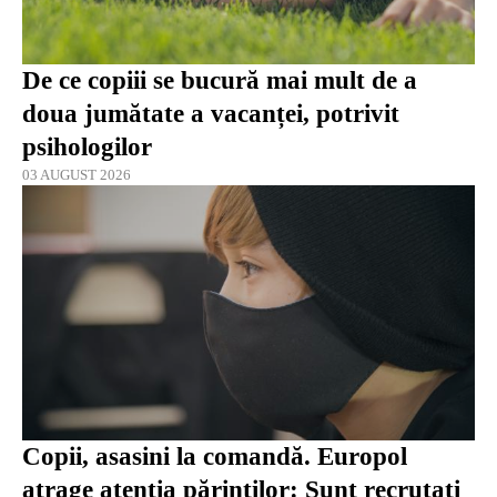
De ce copiii se bucură mai mult de a
doua jumătate a vacanței, potrivit
psihologilor
03 AUGUST 2026
Copii, asasini la comandă. Europol
atrage atenția părinților: Sunt recrutați