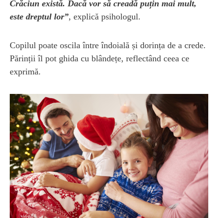
Crăciun există. Dacă vor să creadă puțin mai mult,
este dreptul lor”
, explică psihologul.
Copilul poate oscila între îndoială și dorința de a crede.
Părinții îl pot ghida cu blândețe, reflectând ceea ce
exprimă.