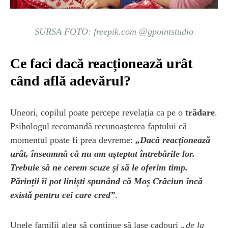
SURSA FOTO: freepik.com @gpointstudio
Ce faci dacă reacționează urât
când află adevărul?
Uneori, copilul poate percepe revelația ca pe o
trădare
.
Psihologul recomandă recunoașterea faptului că
momentul poate fi prea devreme:
„Dacă reacționează
urât, înseamnă că nu am așteptat întrebările lor.
Trebuie să ne cerem scuze și să le oferim timp.
Părinții îi pot liniști spunând că Moș Crăciun încă
există pentru cei care cred”
.
Unele familii aleg să continue să lase cadouri
„de la