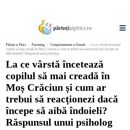
Părinți și Pitici
›
Parenting
›
Comportamente si Emotii
›
La ce vârstă încetează
copilul să mai creadă în Moș Crăciun și cum ar trebui să reacționezi dacă începe să
aibă îndoieli? Răspunsul unui psiholog
La ce vârstă încetează
copilul să mai creadă în
Moș Crăciun și cum ar
trebui să reacționezi dacă
începe să aibă îndoieli?
Răspunsul unui psiholog