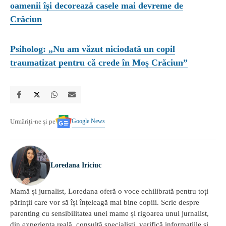
oamenii își decorează casele mai devreme de
Crăciun
Psiholog: „Nu am văzut niciodată un copil
traumatizat pentru că crede în Moș Crăciun”
Google News
Urmăriți-ne și pe
Loredana Iriciuc
Mamă și jurnalist, Loredana oferă o voce echilibrată pentru toți
părinții care vor să își înțeleagă mai bine copiii. Scrie despre
parenting cu sensibilitatea unei mame și rigoarea unui jurnalist,
din experiența reală, consultă specialiști, verifică informațiile și