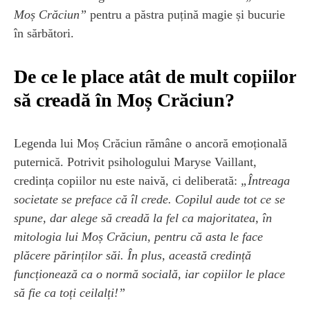
Moș Crăciun”
pentru a păstra puțină magie și bucurie
în sărbători.
De ce le place atât de mult copiilor
să creadă în Moș Crăciun?
Legenda lui Moș Crăciun rămâne o ancoră emoțională
puternică. Potrivit psihologului Maryse Vaillant,
credința copiilor nu este naivă, ci deliberată:
„Întreaga
societate se preface că îl crede. Copilul aude tot ce se
spune, dar alege să creadă la fel ca majoritatea, în
mitologia lui Moș Crăciun, pentru că asta le face
plăcere părinților săi. În plus, această credință
funcționează ca o normă socială, iar copiilor le place
să fie ca toți ceilalți!”