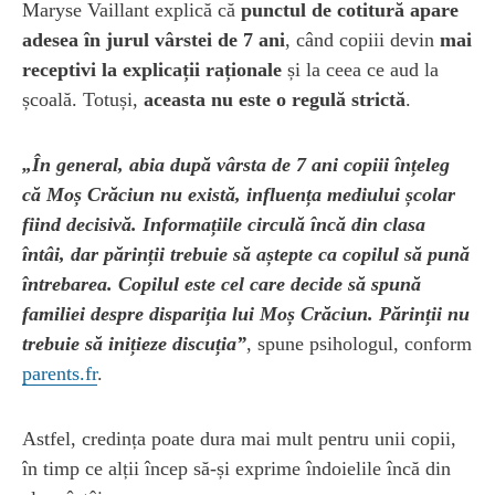
Maryse Vaillant explică că
punctul de cotitură apare
adesea în jurul vârstei de 7 ani
, când copiii devin
mai
receptivi la explicații raționale
și la ceea ce aud la
școală. Totuși,
aceasta nu este o regulă strictă
.
„În general, abia după vârsta de 7 ani copiii înțeleg
că Moș Crăciun nu există, influența mediului școlar
fiind decisivă. Informațiile circulă încă din clasa
întâi, dar părinții trebuie să aștepte ca copilul să pună
întrebarea. Copilul este cel care decide să spună
familiei despre dispariția lui Moș Crăciun. Părinții nu
trebuie să inițieze discuția”
, spune psihologul, conform
parents.fr
.
Astfel, credința poate dura mai mult pentru unii copii,
în timp ce alții încep să-și exprime îndoielile încă din