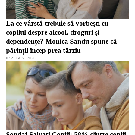
La ce vârstă trebuie să vorbești cu
copilul despre alcool, droguri și
dependențe? Monica Sandu spune că
părinții încep prea târziu
07 AUGUST 2026
Sondaj Salvaţi Copiii: 58% dintre copiii