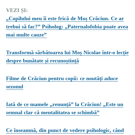
VEZI ȘI:
„Copilului meu îi este frică de Moș Crăciun. Ce ar
trebui să fac?” Psiholog: „Paternalofobia poate avea
mai multe cauze”
Transformă sărbătoarea lui Moș Nicolae într-o lecție
despre bunătate și recunoștință
Filme de Crăciun pentru copii: ce noutăți aduce
sezonul
Iată de ce mamele „renunță” la Crăciun! „Este un
semnal clar că mentalitatea se schimbă”
Ce înseamnă, din punct de vedere psihologic, când