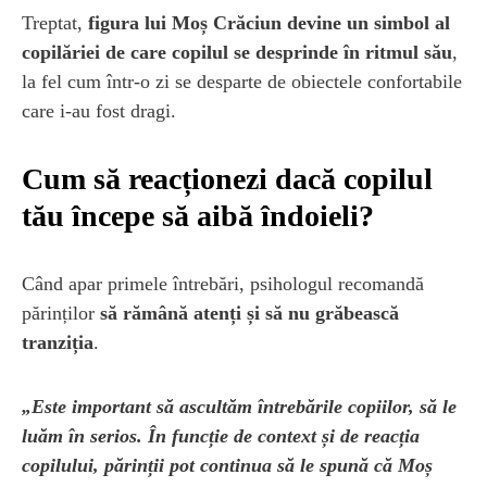
Treptat,
figura lui Moș Crăciun devine un simbol al
copilăriei de care copilul se desprinde în ritmul său
,
la fel cum într-o zi se desparte de obiectele confortabile
care i-au fost dragi.
Cum să reacționezi dacă copilul
tău începe să aibă îndoieli?
Când apar primele întrebări, psihologul recomandă
părinților
să rămână atenți și să nu grăbească
tranziția
.
„Este important să ascultăm întrebările copiilor, să le
luăm în serios. În funcție de context și de reacția
copilului, părinții pot continua să le spună că Moș