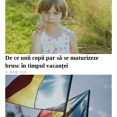
De ce unii copii par să se maturizeze
brusc în timpul vacanței
31 IULIE 2026