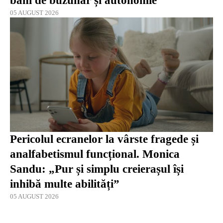
bani de buzunar și autonomie
05 AUGUST 2026
Pericolul ecranelor la vârste fragede și
analfabetismul funcțional. Monica
Sandu: „Pur și simplu creierașul își
inhibă multe abilități”
05 AUGUST 2026