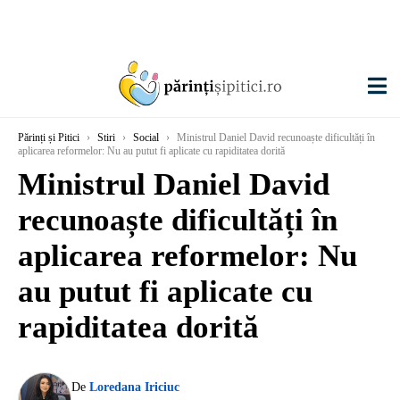
Părinți și Pitici
›
Stiri
›
Social
›
Ministrul Daniel David recunoaște dificultăți în
aplicarea reformelor: Nu au putut fi aplicate cu rapiditatea dorită
Ministrul Daniel David
recunoaște dificultăți în
aplicarea reformelor: Nu
au putut fi aplicate cu
rapiditatea dorită
De
Loredana Iriciuc