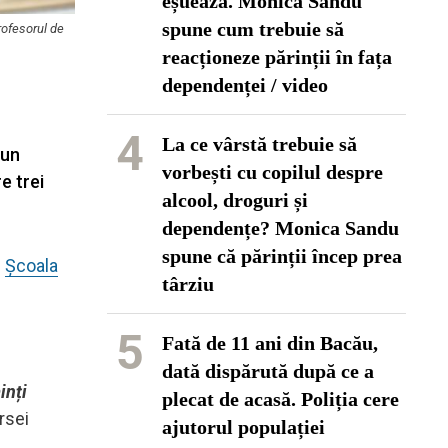
eșuează. Monica Sandu
spune cum trebuie să
rofesorul de
reacționeze părinții în fața
dependenței / video
4
La ce vârstă trebuie să
pun
vorbești cu copilul despre
e trei
alcool, droguri și
dependențe? Monica Sandu
spune că părinții încep prea
e
Școala
târziu
5
Fată de 11 ani din Bacău,
dată dispărută după ce a
inți
plecat de acasă. Poliția cere
rsei
ajutorul populației