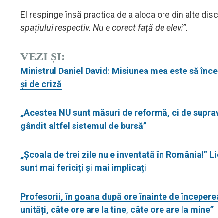
El respinge însă practica de a aloca ore din alte dis
spațiului respectiv. Nu e corect față de elevi”.
VEZI ȘI:
Ministrul Daniel David: Misiunea mea este să înc
şi de criză
„Acestea NU sunt măsuri de reformă, ci de supravie
gândit altfel sistemul de bursă”
„Școala de trei zile nu e inventată în România!” Lic
sunt mai fericiți și mai implicați
Profesorii, în goana după ore înainte de începere
unități, câte ore are la tine, câte ore are la mine”