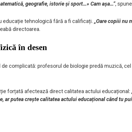
atematică, geografie, istorie și sport…» Cam așa…”
, spune
 educație tehnologică fără a fi calificați.
„Oare copiii nu 
treabă directoarea.
izică în desen
el de complicată: profesorul de biologie predă muzică, cel
ie forțată afectează direct calitatea actului educațional:
, ar putea crește calitatea actului educațional când tu pu