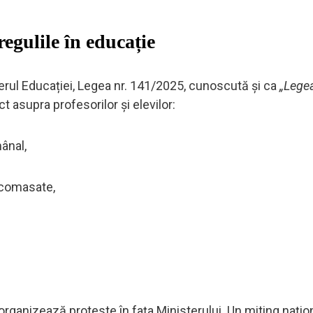
egulile în educație
erul Educației, Legea nr. 141/2025, cunoscută și ca
„Lege
t asupra profesorilor și elevilor:
ânal,
 comasate,
 organizează proteste în fața Ministerului. Un miting națio