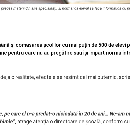
predea materii din alte specialități. „E normal ca elevul să facă informatică cu p
ână și comasarea școlilor cu mai puțin de 500 de elevi 
line pentru care nu au pregătire sau își împart norma într
 deja o realitate, efectele se resimt cel mai puternic, scri
, pe care el n-a predat-o niciodată în 20 de ani… Ne-am m
chimie”
,
atrage atenția o directoare de școală, conform su