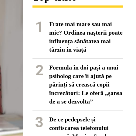
1
Frate mai mare sau mai
mic? Ordinea nașterii poate
influența sănătatea mai
târziu în viață
2
Formula în doi pași a unui
psiholog care îi ajută pe
părinți să crească copii
încrezători: Le oferă „șansa
de a se dezvolta”
3
De ce pedepsele și
confiscarea telefonului