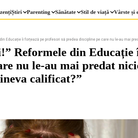
zenți
Știri
Parenting
Sănătate
Stil de viață
Vârste și 
in Educație îi forțează pe profesori să predea discipline pe care nu le-au mai preda
i!” Reformele din Educație î
care nu le-au mai predat nic
cineva calificat?”