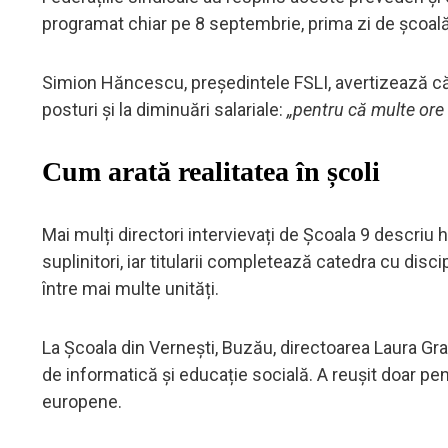
programat chiar pe 8 septembrie, prima zi de școală,
Simion Hăncescu, președintele FSLI, avertizează că 
posturi și la diminuări salariale:
„pentru că multe ore
Cum arată realitatea în școli
Mai mulți directori intervievați de Școala 9 descriu ha
suplinitori, iar titularii completează catedra cu disc
între mai multe unități.
La Școala din Vernești, Buzău, directoarea Laura Gr
de informatică și educație socială. A reușit doar pe
europene.