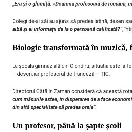
„Era și o glumiță: «Doamna profesoară de română, m
Colegi de-ai săi au ajuns să predea latină, desen sau
aibă și ei informații de la o persoană calificată?”
, în
Biologie transformată în muzică, f
La școala gimnazială din Clondiru, situația este la f
– desen, iar profesorul de franceză – TIC.
Directorul Cătălin Zaman consideră că această rotaț
cum măsurile astea, în disperarea de a face economie
din altă specialitate să predea orele”.
Un profesor, până la șapte școli