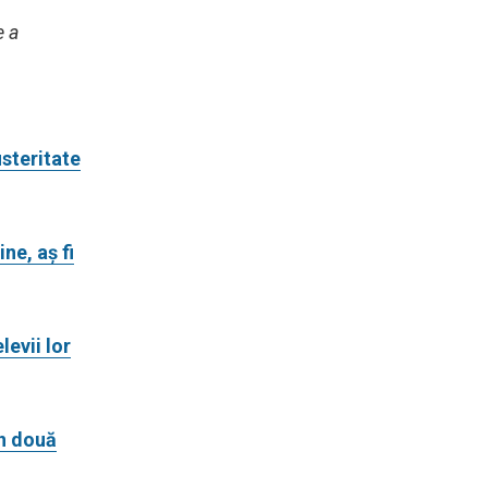
e a
steritate
ne, aș fi
levii lor
în două