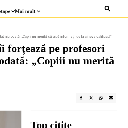
etape
Mai mult
t niciodată: „Copiii nu merită să aibă informații de la cineva calificat?”
i forțează pe profesori
iodată: „Copiii nu merită
Top citite