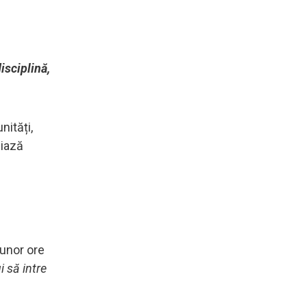
isciplină,
nități,
niază
 unor ore
i să intre