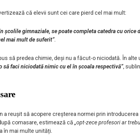
ertizează că elevii sunt cei care pierd cel mai mult:
, în școlile gimnaziale, se poate completa catedra cu orice d
cel mai mult de suferit”
.
us să predea chimie, deși nu a făcut-o niciodată. În alte u
o să faci niciodată nimic cu el în școala respectivă”
, subli
sare
n a reușit să acopere creșterea normei prin introducerea
i, după comasare, estimează că
„opt-zece profesori ar trebu
a în mai multe unități.