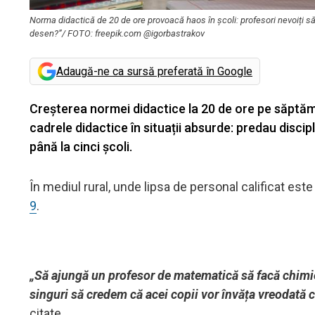
Norma didactică de 20 de ore provoacă haos în școli: profesori nevoiți să 
desen?”/ FOTO: freepik.com @igorbastrakov
Adaugă-ne ca sursă preferată în Google
Creșterea normei didactice la 20 de ore pe săptăm
cadrele didactice în situații absurde: predau discip
până la cinci școli.
În mediul rural, unde lipsa de personal calificat este
9
.
„Să ajungă un profesor de matematică să facă chimie
singuri să credem că acei copii vor învăța vreodată 
citate.