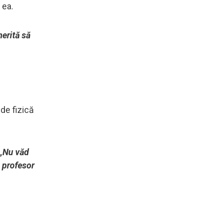
 ea.
merită să
 de fizică
„Nu văd
i profesor