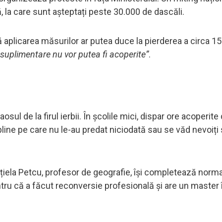
 la care sunt așteptați peste 30.000 de dascăli.
aplicarea măsurilor ar putea duce la pierderea a circa 1
 suplimentare nu vor putea fi acoperite”
.
osul de la firul ierbii. În școlile mici, dispar ore acoperite
ipline pe care nu le-au predat niciodată sau se văd nevoiți
ațiela Petcu, profesor de geografie, își completează norm
ntru că a făcut reconversie profesională și are un master î