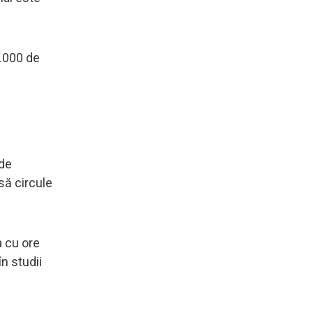
5.000 de
 de
 să circule
a cu ore
n studii