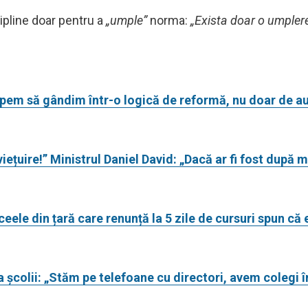
cipline doar pentru a
„umple”
norma:
„Exista doar o umpler
epem să gândim într-o logică de reformă, nu doar de au
țuire!” Ministrul Daniel David: „Dacă ar fi fost după mi
eele din țară care renunță la 5 zile de cursuri spun că e
a școlii: „Stăm pe telefoane cu directori, avem colegi 