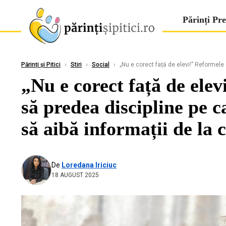
Părinți Pre
Părinți și Pitici
›
Stiri
›
Social
›
„Nu e corect față de elevi!” Reformele d
„Nu e corect față de elev
să predea discipline pe 
să aibă informații de la 
De
Loredana Iriciuc
18 AUGUST 2025