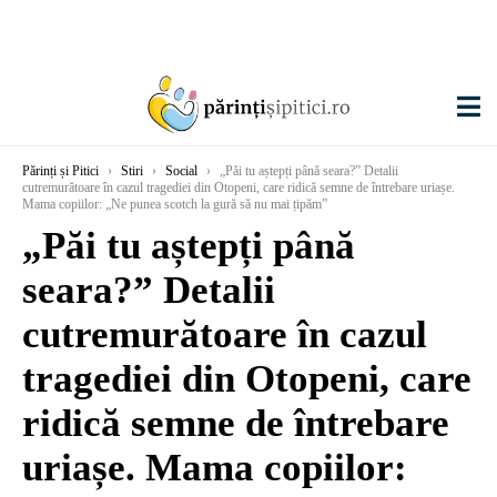
Părinți și Pitici
›
Stiri
›
Social
›
„Păi tu aștepți până seara?” Detalii
cutremurătoare în cazul tragediei din Otopeni, care ridică semne de întrebare uriașe.
Mama copiilor: „Ne punea scotch la gură să nu mai țipăm”
„Păi tu aștepți până
seara?” Detalii
cutremurătoare în cazul
tragediei din Otopeni, care
ridică semne de întrebare
uriașe. Mama copiilor: