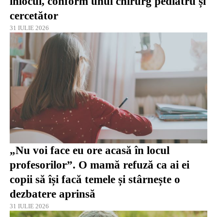
înlocui, conform unui chirurg pediatru și
cercetător
31 IULIE 2026
„Nu voi face eu ore acasă în locul
profesorilor”. O mamă refuză ca ai ei
copii să își facă temele și stârnește o
dezbatere aprinsă
31 IULIE 2026