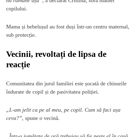
nu rămâne așa”
, a declarat Cristina, sora mamei
copilului.
Mama și bebelușul au fost duși într-un centru maternal,
sub protecție.
Vecinii, revoltați de lipsa de
reacție
Comunitatea din jurul familiei este șocată de chinurile
îndurate de copil și de pasivitatea poliției.
„L-am jelit ca pe al meu, pe copil. Cum să faci așa
ceva?”
, spune o vecină.
„Într-o jumătate de oră trebuiau să fie peste el în casă.