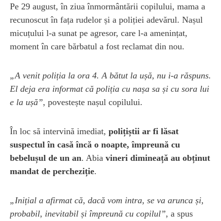
Pe 29 august, în ziua înmormântării copilului, mama a
recunoscut în fața rudelor și a poliției adevărul. Nașul
micuțului l-a sunat pe agresor, care l-a amenințat,
moment în care bărbatul a fost reclamat din nou.
„A venit poliția la ora 4. A bătut la ușă, nu i-a răspuns.
El deja era informat că poliția cu nașa sa și cu sora lui
e la ușă”
, povestește nașul copilului.
În loc să intervină imediat,
polițiștii ar fi lăsat
suspectul în casă încă o noapte, împreună cu
bebelușul de un an
. Abia
vineri dimineață au obținut
mandat de percheziție
.
„Inițial a afirmat că, dacă vom intra, se va arunca și,
probabil, inevitabil și împreună cu copilul”
, a spus