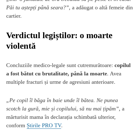
Păi tu aștepți până seara?”
, a adăugat o altă femeie din
cartier.
Verdictul legiștilor: o moarte
violentă
Concluziile medico-legale sunt cutremurătoare:
copilul
a fost bătut cu brutalitate, până la moarte
. Avea
multiple fracturi și urme de agresiuni anterioare.
„Pe copil îl băga în baie unde îl bătea. Ne punea
scotch la gură, mie și copilului, să nu mai țipăm”
, a
mărturisit mama în declarația schimbată ulterior,
conform
Știrile PRO TV
.