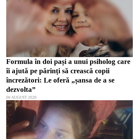
Formula în doi pași a unui psiholog care
îi ajută pe părinți să crească copii
încrezători: Le oferă „șansa de a se
dezvolta”
06 AUGUST 2026