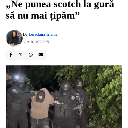
„Ne punea scotch la gură
să nu mai țipăm”
De
Loredana Iriciuc
30 AUGUST 2025