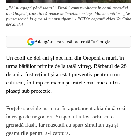
„Păi tu aștepți până seara?” Detalii cutremurătoare în cazul tragediei
din Otopeni, care ridică semne de întrebare uriașe. Mama copiilor: „Ne
punea scotch la gură să nu mai țipăm” / FOTO: captură video YouTube
@Gândul
Adaugă-ne ca sursă preferată în Google
Un copil de doi ani și opt luni din Otopeni a murit în
urma bătăilor primite de la tatăl vitreg. Bărbatul de 28
de ani a fost reținut și arestat preventiv pentru omor
calificat, în timp ce mama și fratele mai mic au fost
plasați sub protecție.
Forțele speciale au intrat în apartament abia după o zi
întreagă de negocieri. Suspectul a fost orbit cu o
grenadă flash, iar mascații au spart simultan ușa și
geamurile pentru a-l captura.