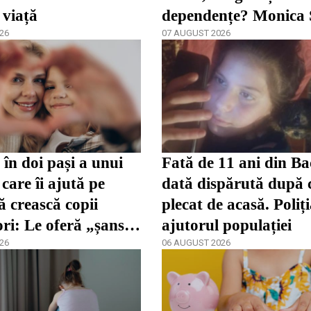
 viață
dependențe? Monica
26
spune că părinții înc
07 AUGUST 2026
târziu
în doi pași a unui
Fată de 11 ani din Ba
care îi ajută pe
dată dispărută după 
ă crească copii
plecat de acasă. Poliț
ori: Le oferă „șansa
ajutorul populației
dezvolta”
26
06 AUGUST 2026