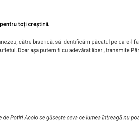
entru toți creștinii.
ezeu, către biserică, să identificăm păcatul pe care-l f
etul. Doar așa putem fi cu adevărat liberi, transmite Păr
e de Potir! Acolo se găsește ceva ce lumea întreagă nu poa