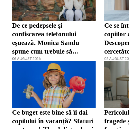
De ce pedepsele și
Ce se în
confiscarea telefonului
copiilor 
eșuează. Monica Sandu
Descoper
spune cum trebuie să
cercetăt
reacționeze părinții în fața
06 AUGUST 2026
05 AUGUST 20
dependenței / video
Ce buget este bine să îi dai
Pericolul
copilului în vacanță? Sfaturi
fragede 