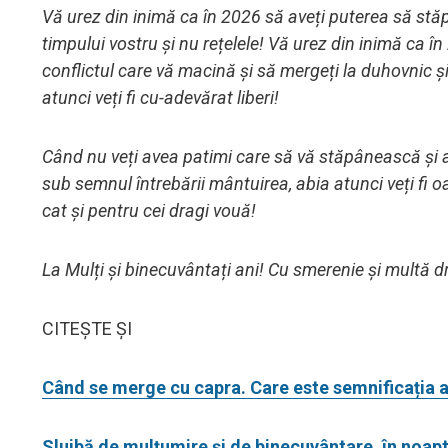
Vă urez din inimă ca în 2026 să aveți puterea să stăpân
timpului vostru și nu rețelele! Vă urez din inimă ca în
conflictul care vă macină și să mergeți la duhovnic și
atunci veți fi cu-adevărat liberi!
Când nu veți avea patimi care să vă stăpânească și 
sub semnul întrebării mântuirea, abia atunci veți fi oa
cat și pentru cei dragi vouă!
La Mulți și binecuvântați ani! Cu smerenie și multă dr
CITEȘTE ȘI
Când se merge cu capra. Care este semnificația a
Slujbă de mulțumire și de binecuvântare, în noapte