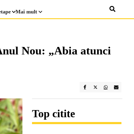
etape
Mai mult
 Anul Nou: „Abia atunci
Top citite