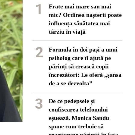
1
Frate mai mare sau mai
mic? Ordinea nașterii poate
influența sănătatea mai
târziu în viață
2
Formula în doi pași a unui
psiholog care îi ajută pe
părinți să crească copii
încrezători: Le oferă „șansa
de a se dezvolta”
3
De ce pedepsele și
confiscarea telefonului
eșuează. Monica Sandu
spune cum trebuie să
reacționeze părinții în fața