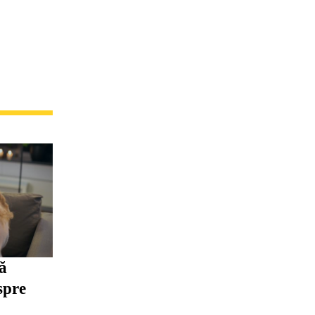
să
spre