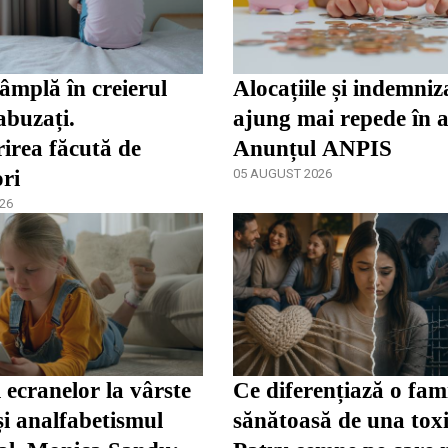
tâmplă în creierul
Alocațiile și indemniza
abuzați.
ajung mai repede în 
irea făcută de
Anunțul ANPIS
ori
05 AUGUST 2026
26
 ecranelor la vârste
Ce diferențiază o fami
și analfabetismul
sănătoasă de una tox