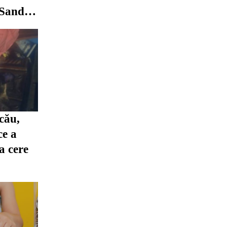
 Sandu
ep prea
cău,
ce a
ia cere