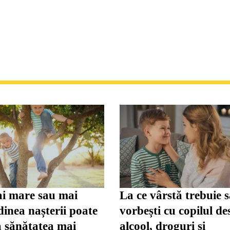
i mare sau mai
La ce vârstă trebuie 
inea nașterii poate
vorbești cu copilul de
a sănătatea mai
alcool, droguri și