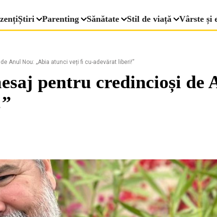
zenți
Știri
Parenting
Sănătate
Stil de viață
Vârste și 
e Anul Nou: „Abia atunci veți fi cu-adevărat liberi!”
mesaj pentru credincioși de
!”