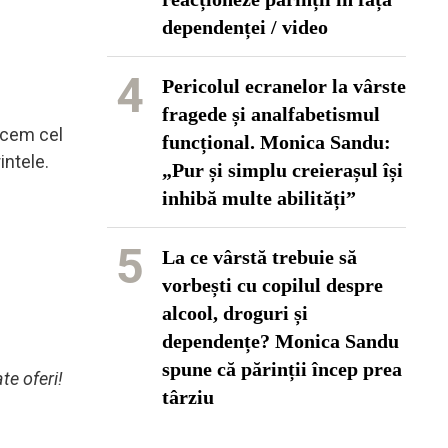
dependenței / video
4
Pericolul ecranelor la vârste
fragede și analfabetismul
acem cel
funcțional. Monica Sandu:
intele.
„Pur și simplu creierașul își
inhibă multe abilități”
5
La ce vârstă trebuie să
vorbești cu copilul despre
alcool, droguri și
dependențe? Monica Sandu
spune că părinții încep prea
te oferi!
târziu