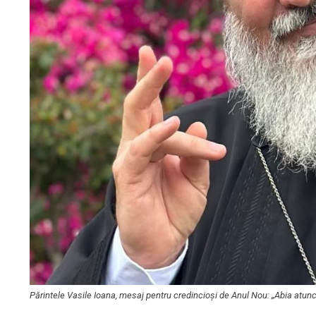
Părintele Vasile Ioana, mesaj pentru credincioși de Anul Nou: „Abia atunci