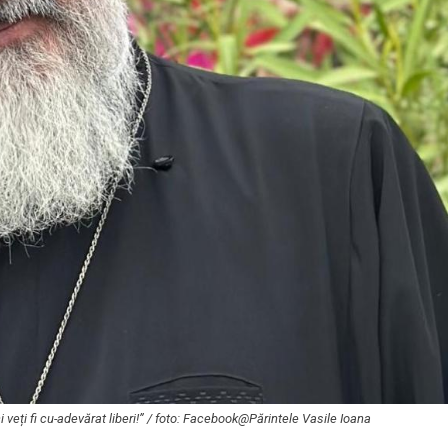
 veți fi cu-adevărat liberi!” / foto: Facebook@Părintele Vasile Ioana