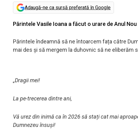
Adaugă-ne ca sursă preferată în Google
Părintele Vasile Ioana a făcut o urare de Anul Nou p
Părintele îndeamnă să ne întoarcem fața către Dumn
mai des și să mergem la duhovnic să ne eliberăm sufl
„Dragii mei!
La pe-trecerea dintre ani,
Vă urez din inimă ca în 2026 să stați cat mai aproap
Dumnezeu însuși!