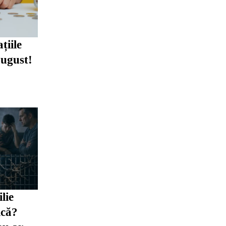
țiile
august!
lie
ică?