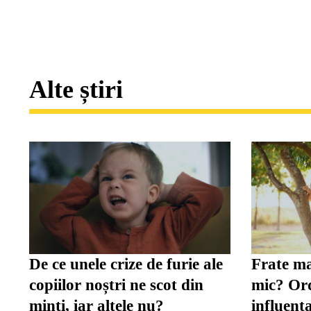
Alte știri
De ce unele crize de furie ale
Frate ma
copiilor noștri ne scot din
mic? Ord
minți, iar altele nu?
influenț