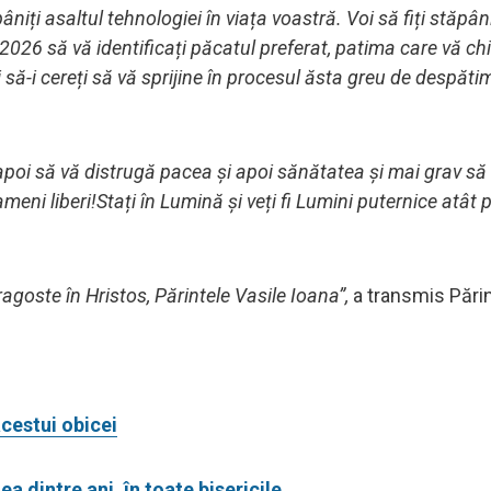
iți asaltul tehnologiei în viața voastră. Voi să fiți stăpâni
 2026 să vă identificați păcatul preferat, patima care vă chi
 să-i cereți să vă sprijine în procesul ăsta greu de despăti
apoi să vă distrugă pacea și apoi sănătatea și mai grav să
meni liberi!Stați în Lumină și veți fi Lumini puternice atât 
agoste în Hristos, Părintele Vasile Ioana”,
a transmis Părin
cestui obicei
a dintre ani, în toate bisericile