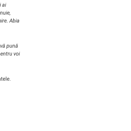
 ai
nuie,
mire. Abia
 vă pună
pentru voi
tele.