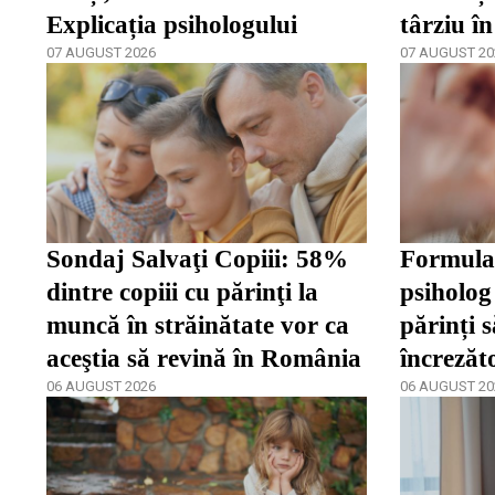
Explicația psihologului
târziu în
07 AUGUST 2026
07 AUGUST 20
Sondaj Salvaţi Copiii: 58%
Formula 
dintre copiii cu părinţi la
psiholog 
muncă în străinătate vor ca
părinți s
aceştia să revină în România
încrezăt
06 AUGUST 2026
de a se 
06 AUGUST 20