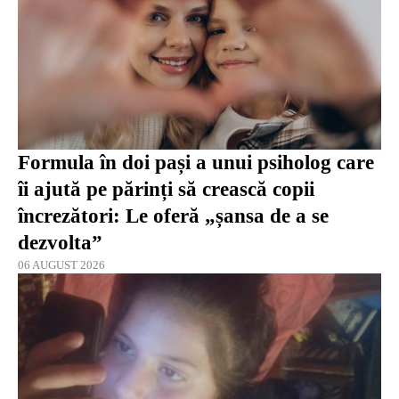
Formula în doi pași a unui psiholog care
îi ajută pe părinți să crească copii
încrezători: Le oferă „șansa de a se
dezvolta”
06 AUGUST 2026