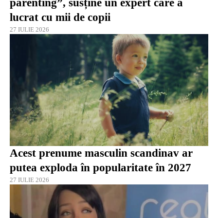
parenting”, susține un expert care a
lucrat cu mii de copii
27 IULIE 2026
Acest prenume masculin scandinav ar
putea exploda în popularitate în 2027
27 IULIE 2026