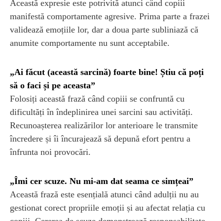
Această expresie este potrivită atunci când copiii
manifestă comportamente agresive. Prima parte a frazei
validează emoțiile lor, dar a doua parte subliniază că
anumite comportamente nu sunt acceptabile.
„Ai făcut (această sarcină) foarte bine! Știu că poți
să o faci și pe aceasta”
Folosiți această frază când copiii se confruntă cu
dificultăți în îndeplinirea unei sarcini sau activități.
Recunoașterea realizărilor lor anterioare le transmite
încredere și îi încurajează să depună efort pentru a
înfrunta noi provocări.
„Îmi cer scuze. Nu mi-am dat seama ce simțeai”
Această frază este esențială atunci când adulții nu au
gestionat corect propriile emoții și au afectat relația cu
copiii. Cererea de scuze demonstrează responsabilitate