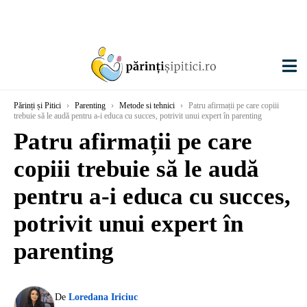
Părinți și Pitici
›
Parenting
›
Metode si tehnici
›
Patru afirmații pe care copiii
trebuie să le audă pentru a-i educa cu succes, potrivit unui expert în parenting
Patru afirmații pe care
copiii trebuie să le audă
pentru a-i educa cu succes,
potrivit unui expert în
parenting
De
Loredana Iriciuc