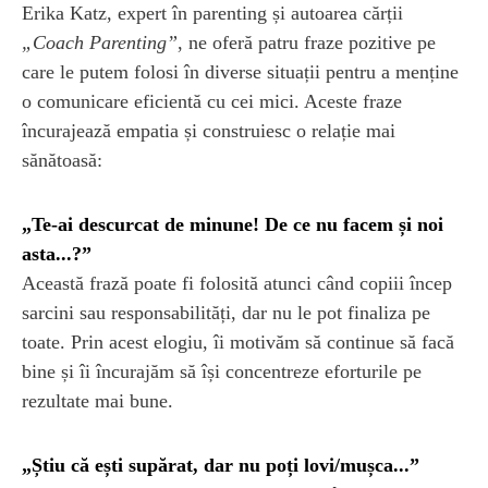
Erika Katz, expert în parenting și autoarea cărții
„Coach Parenting”
, ne oferă patru fraze pozitive pe
care le putem folosi în diverse situații pentru a menține
o comunicare eficientă cu cei mici. Aceste fraze
încurajează empatia și construiesc o relație mai
sănătoasă:
„Te-ai descurcat de minune! De ce nu facem și noi
asta...?”
Această frază poate fi folosită atunci când copiii încep
sarcini sau responsabilități, dar nu le pot finaliza pe
toate. Prin acest elogiu, îi motivăm să continue să facă
bine și îi încurajăm să își concentreze eforturile pe
rezultate mai bune.
„Știu că ești supărat, dar nu poți lovi/mușca...”