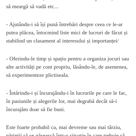
să meargă să vadă etc...
- Ajutându-i să își pună întrebări despre ceea ce le-ar
putea plăcea, întocmind liste mici de lucruri de făcut și
stabilind un clasament al interesului și importanței/
- Oferindu-le timp și spațiu pentru a organiza jocuri sau
alte activități pe cont propriu, lăsându-le, de asemenea,
să experimenteze plictiseala.
- Întărindu-i și încurajându-i în lucrurile pe care le fac,
în pasiunile și alegerile lor, mai degrabă decât să-i
încurajăm doar să fie buni.
Este foarte probabil ca, mai devreme sau mai târziu,
părinții să se găsească într-o situație în care trebuie să