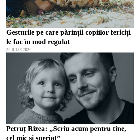
Gesturile pe care părinții copiilor fericiți
le fac în mod regulat
26 IULIE 2026
Petruț Rizea: „Scriu acum pentru tine,
cel mic și speriat”