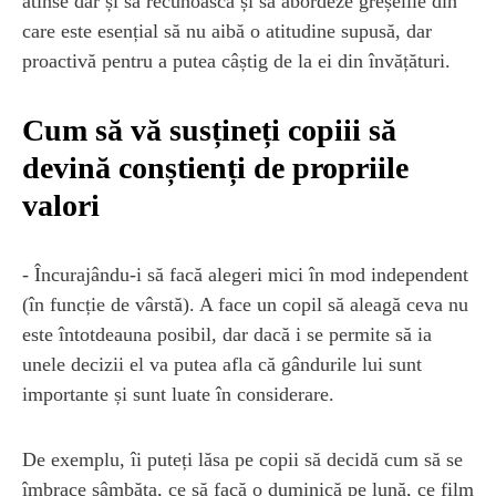
atinse dar și să recunoască și să abordeze greșelile din
care este esențial să nu aibă o atitudine supusă, dar
proactivă pentru a putea câștig de la ei din învățături.
Cum să vă susțineți copiii să
devină conștienți de propriile
valori
- Încurajându-i să facă alegeri mici în mod independent
(în funcție de vârstă). A face un copil să aleagă ceva nu
este întotdeauna posibil, dar dacă i se permite să ia
unele decizii el va putea afla că gândurile lui sunt
importante și sunt luate în considerare.
De exemplu, îi puteți lăsa pe copii să decidă cum să se
îmbrace sâmbăta, ce să facă o duminică pe lună, ce film