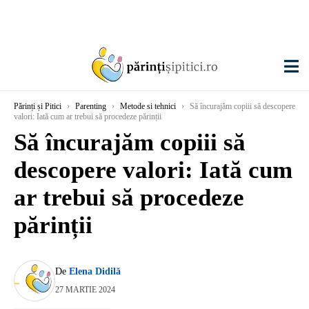
Părinți și Pitici
›
Parenting
›
Metode si tehnici
›
Să încurajăm copiii să descopere
valori: Iată cum ar trebui să procedeze părinții
Să încurajăm copiii să
descopere valori: Iată cum
ar trebui să procedeze
părinții
De
Elena Didilă
27 MARTIE 2024