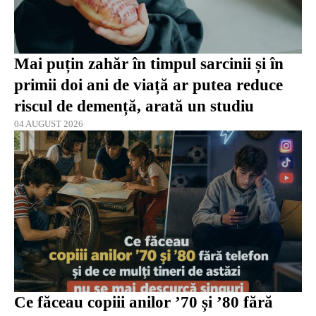
Mai puțin zahăr în timpul sarcinii și în
primii doi ani de viață ar putea reduce
riscul de demență, arată un studiu
04 AUGUST 2026
Ce făceau copiii anilor ’70 și ’80 fără