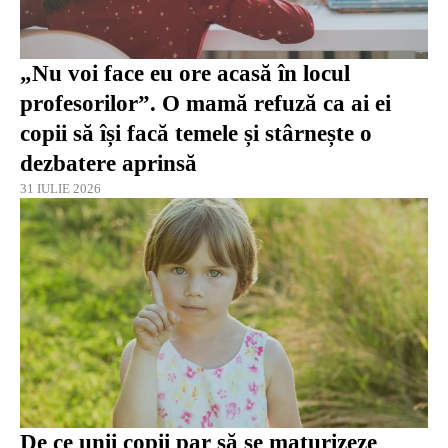
„Nu voi face eu ore acasă în locul
profesorilor”. O mamă refuză ca ai ei
copii să își facă temele și stârnește o
dezbatere aprinsă
31 IULIE 2026
De ce unii copii par să se maturizeze