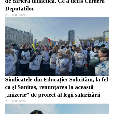
de carieră didactică. Ce a decis Camera
Deputaților
28 IULIE 2026
Sindicatele din Educaţie: Solicităm, la fel
ca şi Sanitas, renunţarea la această
„mizerie” de proiect al legii salarizării
27 IULIE 2026