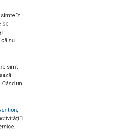
 simte în
e se
și
g că nu
are simt
tează
ă. Când un
vention
,
ivități îi
ernice.