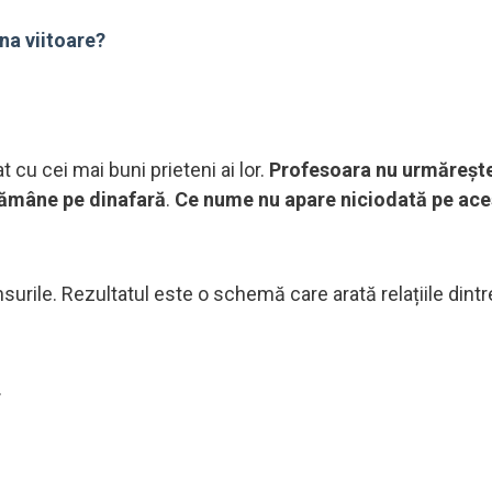
na viitoare?
 cu cei mai buni prieteni ai lor.
Profesoara nu urmăreșt
rămâne pe dinafară
.
Ce nume nu apare niciodată pe ace
urile. Rezultatul este o schemă care arată relațiile dintre
.