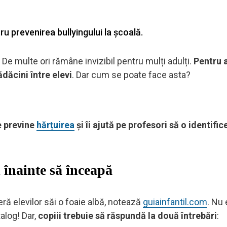
 prevenirea bullyingului la școală.
 De multe ori rămâne invizibil pentru mulți adulți.
Pentru a
ădăcini între elevi
. Dar cum se poate face asta?
e previne
hărțuirea
și îi ajută pe profesori să o identific
 înainte să înceapă
feră elevilor săi o foaie albă, notează
guiainfantil.com
. Nu
alog! Dar,
copiii trebuie să răspundă la două întrebări
: