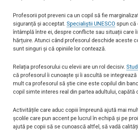
Profesorii pot preveni ca un copil să fie marginaliz
siguranță și acceptat.
Specialiștii UNESCO
spun că d
întâmplă între ei, despre conflicte sau situații care î
hărțuire. Atunci când profesorul deschide aceste conv
sunt singuri și că opiniile lor contează.
Relația profesorului cu elevii are un rol decisiv.
Stud
că profesorul îi cunoaște și îi ascultă se integreaz
mult ca profesorul să știe cine este copilul din banc
copil simte interes real din partea adultului, capătă 
Activitățile care aduc copiii împreună ajută mai mult
școlile care pun accent pe lucrul în echipă și pe pro
ajută pe copii să se cunoască altfel, să vadă calităț