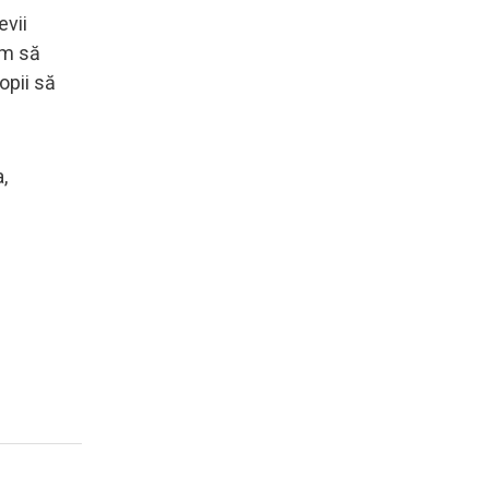
evii
um să
opii să
,