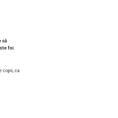
e să
ste foi
.
 copii, ca