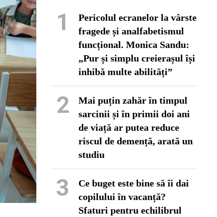
1
Pericolul ecranelor la vârste
fragede și analfabetismul
funcțional. Monica Sandu:
„Pur și simplu creierașul își
inhibă multe abilități”
2
Mai puțin zahăr în timpul
sarcinii și în primii doi ani
de viață ar putea reduce
riscul de demență, arată un
studiu
3
Ce buget este bine să îi dai
copilului în vacanță?
Sfaturi pentru echilibrul