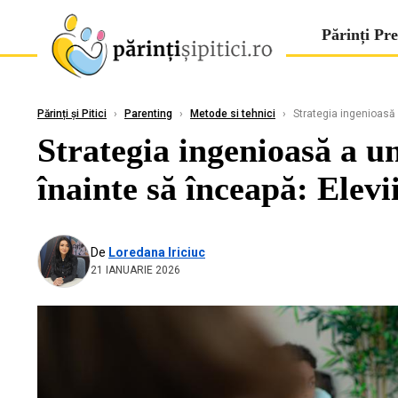
Părinți Pre
Părinți și Pitici
›
Parenting
›
Metode si tehnici
›
Strategia ingenioasă a
Strategia ingenioasă a un
înainte să înceapă: Elevi
De
Loredana Iriciuc
21 IANUARIE 2026