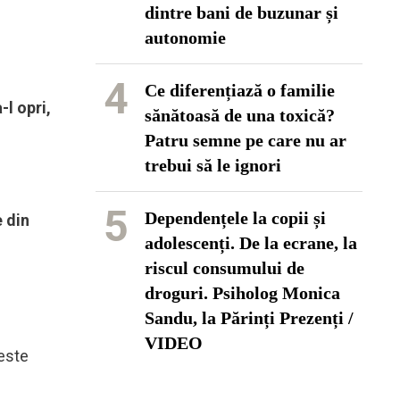
dintre bani de buzunar și
autonomie
4
Ce diferențiază o familie
-l opri,
sănătoasă de una toxică?
Patru semne pe care nu ar
trebui să le ignori
5
Dependențele la copii și
e din
adolescenți. De la ecrane, la
riscul consumului de
droguri. Psiholog Monica
Sandu, la Părinți Prezenți /
VIDEO
 este