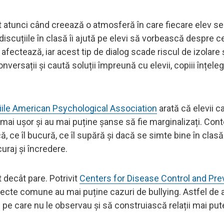
at atunci când creează o atmosferă în care fiecare elev se
iscuțiile în clasă îi ajută pe elevi să vorbească despre c
i afectează, iar acest tip de dialog scade riscul de izolare 
ersații și caută soluții împreună cu elevii, copiii înțele
iile American Psychological Association
arată că elevii c
ă mai ușor și au mai puține șanse să fie marginalizați. Con
ă, ce îl bucură, ce îl supără și dacă se simte bine în clas
curaj și încredere.
 decât pare. Potrivit
Centers for Disease Control and Pre
iecte comune au mai puține cazuri de bullying. Astfel de act
i pe care nu le observau și să construiască relații mai put