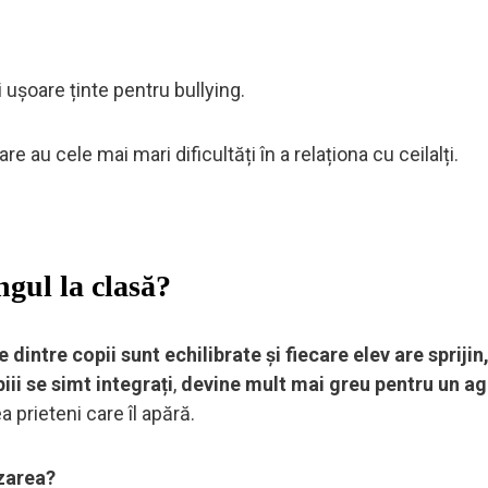
 ușoare ținte pentru bullying.
care au cele mai mari dificultăți în a relaționa cu ceilalți.
ngul la clasă?
e dintre copii sunt echilibrate și fiecare elev are sprijin
piii se simt integrați
,
devine mult mai greu pentru un ag
a prieteni care îl apără.
izarea?