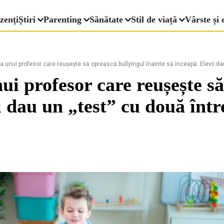
zenți
Știri
Parenting
Sănătate
Stil de viață
Vârste și 
 unui profesor care reușește să oprească bullyingul înainte să înceapă: Elevii dau
ui profesor care reușește s
i dau un „test” cu două într