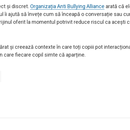
ect și discret.
Organizația Anti Bullying Alliance
arată că el
ul îi ajută să învețe cum să înceapă o conversație sau c
prijinul oferit la momentul potrivit reduce riscul ca acești c
rat și creează contexte în care toți copiii pot interacționa
în care fiecare copil simte că aparține.