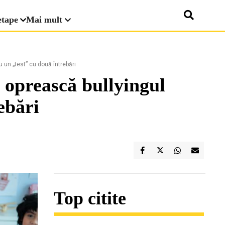
etape
Mai mult
 un „test” cu două întrebări
ă oprească bullyingul
ebări
Top citite