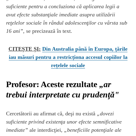
suficiente pentru a concluziona că aplicarea legii a
avut efecte substanţiale imediate asupra utilizării
reţelelor sociale în rândul adolescenţilor cu vârsta sub
16 ani”
, se precizează în text.
CITEȘTE ȘI:
Din Australia până în Europa, țările
iau măsuri pentru a restricționa accesul copiilor la
rețelele sociale
Profesor: Aceste rezultate
„ar
trebui interpretate cu prudenţă"
Cercetătorii au afirmat că, deşi nu există
„dovezi
suficiente privind existenţa unor efecte semnificative
imediate”
ale interdicţiei,
„beneficiile potenţiale ale