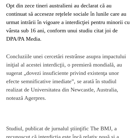
Opt din zece tineri australieni au declarat că au
continuat să acceseze reţelele sociale în lunile care au
urmat intrării în vigoare a interdicţiei pentru minorii cu
vârsta sub 16 ani, conform unui studiu citat joi de
DPA/PA Media.
Concluziile unei cercetări restrânse asupra impactului
iniţial al acestei interdicţii, o premieră mondială, au
sugerat „dovezi insuficiente privind existenţa unor
efecte semnificative imediate”, se arată în studiul
realizat de Universitatea din Newcastle, Australia,
notează Agerpres.
Studiul, publicat de jurnalul ştiinţific The BMJ, a
recunoscut că interdicţia este încă relativ nouă şi a