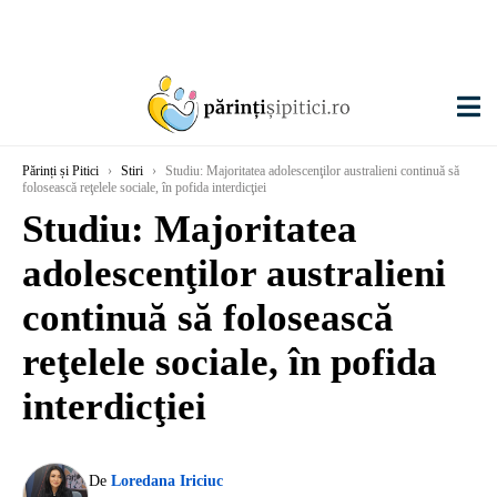
Părinți și Pitici
›
Stiri
›
Studiu: Majoritatea adolescenţilor australieni continuă să
folosească reţelele sociale, în pofida interdicţiei
Studiu: Majoritatea
adolescenţilor australieni
continuă să folosească
reţelele sociale, în pofida
interdicţiei
De
Loredana Iriciuc