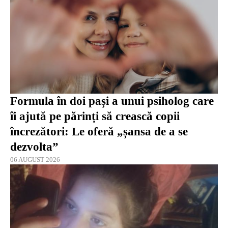
Formula în doi pași a unui psiholog care
îi ajută pe părinți să crească copii
încrezători: Le oferă „șansa de a se
dezvolta”
06 AUGUST 2026