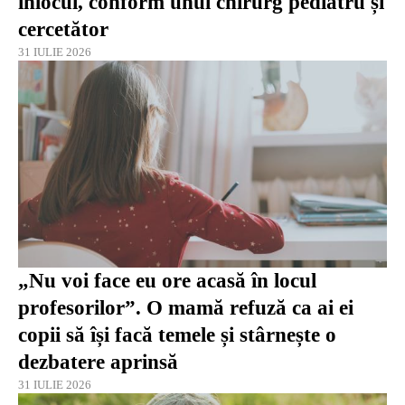
înlocui, conform unui chirurg pediatru și
cercetător
31 IULIE 2026
„Nu voi face eu ore acasă în locul
profesorilor”. O mamă refuză ca ai ei
copii să își facă temele și stârnește o
dezbatere aprinsă
31 IULIE 2026