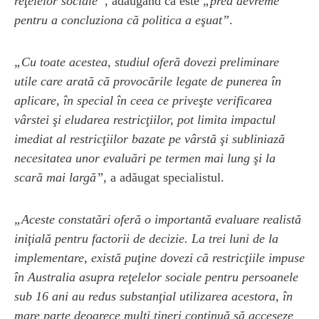
reţelelor sociale”
, adăugând că este
„prea devreme
pentru a concluziona că politica a eşuat”
.
„Cu toate acestea, studiul oferă dovezi preliminare
utile care arată că provocările legate de punerea în
aplicare, în special în ceea ce priveşte verificarea
vârstei şi eludarea restricţiilor, pot limita impactul
imediat al restricţiilor bazate pe vârstă şi subliniază
necesitatea unor evaluări pe termen mai lung şi la
scară mai largă”
, a adăugat specialistul.
„Aceste constatări oferă o importantă evaluare realistă
iniţială pentru factorii de decizie. La trei luni de la
implementare, există puţine dovezi că restricţiile impuse
în Australia asupra reţelelor sociale pentru persoanele
sub 16 ani au redus substanţial utilizarea acestora, în
mare parte deoarece mulţi tineri
continuă să acceseze