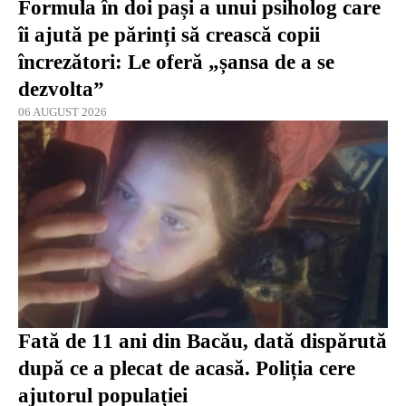
Formula în doi pași a unui psiholog care
îi ajută pe părinți să crească copii
încrezători: Le oferă „șansa de a se
dezvolta”
06 AUGUST 2026
Fată de 11 ani din Bacău, dată dispărută
după ce a plecat de acasă. Poliția cere
ajutorul populației