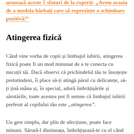
urmează aceste 5 sfaturi de la experți: „Avem ocazia
de a modela bărbați care să reprezinte o schimbare
pozitivă!”
Atingerea fizică
Când vine vorba de copii și limbajul iubirii, atingerea
fizică poate fi un mod minunat de a te conecta cu
micuții tăi. Dacă observi că prichindelul tău te însoțește
pretutindeni, îi place să-ți atingă părul cu delicatețe, să-
ți țină mâna și, în special, adoră îmbrățișările și
sărutările, toate acestea pot fi semne că limbajul iubirii
preferat al copilului tău este
„atingerea”
.
Un gest simplu, dar plin de afecțiune, poate face
minuni. Sărută-l dimineața, îmbrățișează-te cu el când