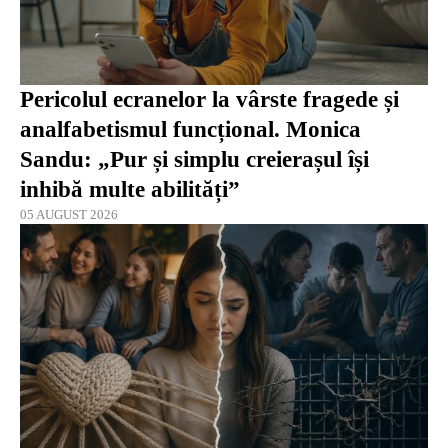
Pericolul ecranelor la vârste fragede și
analfabetismul funcțional. Monica
Sandu: „Pur și simplu creierașul își
inhibă multe abilități”
05 AUGUST 2026