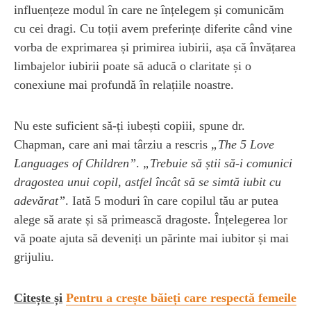
influențeze modul în care ne înțelegem și comunicăm
cu cei dragi. Cu toții avem preferințe diferite când vine
vorba de exprimarea și primirea iubirii, așa că învățarea
limbajelor iubirii poate să aducă o claritate și o
conexiune mai profundă în relațiile noastre.
Nu este suficient să-ți iubești copiii, spune dr.
Chapman, care ani mai târziu a rescris
„The 5 Love
Languages of Children”
.
„Trebuie să știi să-i comunici
dragostea unui copil, astfel încât să se simtă iubit cu
adevărat”
. Iată 5 moduri în care copilul tău ar putea
alege să arate și să primească dragoste. Înțelegerea lor
vă poate ajuta să deveniți un părinte mai iubitor și mai
grijuliu.
Citește și
Pentru a crește băieți care respectă femeile