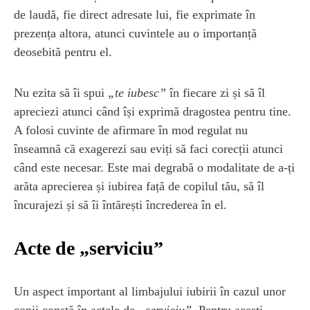
de laudă, fie direct adresate lui, fie exprimate în
prezența altora, atunci cuvintele au o importanță
deosebită pentru el.
Nu ezita să îi spui
„te iubesc”
în fiecare zi și să îl
apreciezi atunci când își exprimă dragostea pentru tine.
A folosi cuvinte de afirmare în mod regulat nu
înseamnă că exagerezi sau eviți să faci corecții atunci
când este necesar. Este mai degrabă o modalitate de a-ți
arăta aprecierea și iubirea față de copilul tău, să îl
încurajezi și să îi întărești încrederea în el.
Acte de „serviciu”
Un aspect important al limbajului iubirii în cazul unor
copii constă în actele de
„serviciu”
. Pentru acești