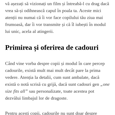
vă așezați să vizionați un film și întreabă-l cu drag dacă
vrea să-și odihnească capul în poala ta. Aceste mici
atenții nu numai că îi vor face copilului tău ziua mai
frumoasă, dar îi vor transmite și că îl iubești în modul
lui unic, acela al atingerii.
Primirea și oferirea de cadouri
Când vine vorba despre copii și modul în care percep
cadourile, există mult mai mult decât pare la prima
vedere. Atenția la detalii, cum sunt ambalate, dacă
există o notă scrisă cu grijă, dacă sunt cadouri gen
„one
size fits all”
sau personalizate, toate acestea pot
dezvălui limbajul lor de dragoste.
Pentru acești copii, cadourile nu sunt doar despre