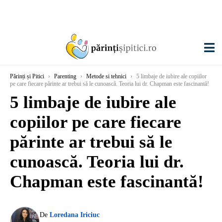
Părinți și Pitici
›
Parenting
›
Metode si tehnici
›
5 limbaje de iubire ale copiilor
pe care fiecare părinte ar trebui să le cunoască. Teoria lui dr. Chapman este fascinantă!
5 limbaje de iubire ale
copiilor pe care fiecare
părinte ar trebui să le
cunoască. Teoria lui dr.
Chapman este fascinantă!
De
Loredana Iriciuc