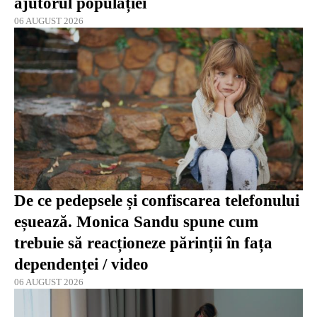
ajutorul populației
06 AUGUST 2026
De ce pedepsele și confiscarea telefonului
eșuează. Monica Sandu spune cum
trebuie să reacționeze părinții în fața
dependenței / video
06 AUGUST 2026