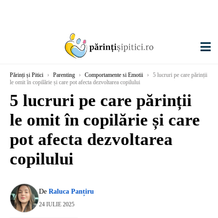
Părinți și Pitici
›
Parenting
›
Comportamente si Emotii
›
5 lucruri pe care părinții
le omit în copilărie și care pot afecta dezvoltarea copilului
5 lucruri pe care părinții
le omit în copilărie și care
pot afecta dezvoltarea
copilului
De
Raluca Panțiru
24 IULIE 2025