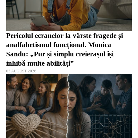
Pericolul ecranelor la vârste fragede și
analfabetismul funcțional. Monica
Sandu: „Pur și simplu creierașul își
inhibă multe abilități”
05 AUGUST 2026