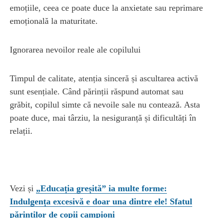
emoțiile, ceea ce poate duce la anxietate sau reprimare
emoțională la maturitate.
Ignorarea nevoilor reale ale copilului
Timpul de calitate, atenția sinceră și ascultarea activă
sunt esențiale. Când părinții răspund automat sau
grăbit, copilul simte că nevoile sale nu contează. Asta
poate duce, mai târziu, la nesiguranță și dificultăți în
relații.
Vezi și
„Educația greșită” ia multe forme:
Indulgența excesivă e doar una dintre ele! Sfatul
părinților de copii campioni