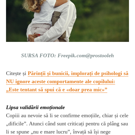
SURSA FOTO: Freepik.com@prostooleh
Citește și
Părinții și bunicii, implorați de psihologi să
NU ignore aceste comportamente ale copilului:
„Este tentant să spui că e «doar prea mic»”
Lipsa validării emoționale
Copiii au nevoie să li se confirme emoțiile, chiar și cele
„dificile”. Atunci când sunt criticați pentru că plâng sau
li se spune „nu e mare lucru”, învață să își nege