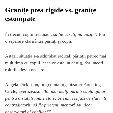
Granițe prea rigide vs. granițe
estompate
În trecut, copiii trebuiau
„să fie văzuți, nu auziți”
. Era
o separare clară între părinți și copii.
Astăzi, situația s-a schimbat radical: părinții petrec mai
mult timp cu copiii, ceea ce este un câștig, dar uneori
rolurile devin neclare.
Angela Dickinson, președinta organizației Parenting
Circle, avertizează:
„Tot mai mulți părinți caută ajutor
pentru a stabili limite clare. Se simt confuzi de sfaturile
contradictorii: să fie prieteni, mentori sau doar
observatori ai copiilor?”