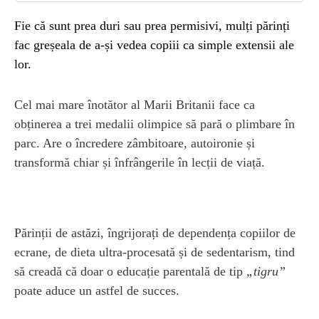
Fie că sunt prea duri sau prea permisivi, mulți părinți
fac greșeala de a-și vedea copiii ca simple extensii ale
lor.
Cel mai mare înotător al Marii Britanii face ca
obținerea a trei medalii olimpice să pară o plimbare în
parc. Are o încredere zâmbitoare, autoironie și
transformă chiar și înfrângerile în lecții de viață.
Părinții de astăzi, îngrijorați de dependența copiilor de
ecrane, de dieta ultra-procesată și de sedentarism, tind
să creadă că doar o educație parentală de tip
„tigru”
poate aduce un astfel de succes.