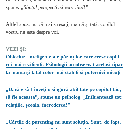
spune:
„Simțul perspectivei este vital!”
Altfel spus: nu vă mai stresați, mamă și tată, copilul
vostru nu este despre voi.
VEZI ȘI:
Obiceiuri inteligente ale părinților care cresc copiii
cei mai rezilienți. Psihologii au observat același tipar
la mama și tatăl celor mai stabili și puternici micuți
„Dacă e să-l înveți o singură abilitate pe copilul tău,
să fie aceasta”, spune un psiholog. „Influențează tot:
relațiile, școala, încrederea!”
„Cărțile de parenting nu sunt soluția. Sunt, de fapt,