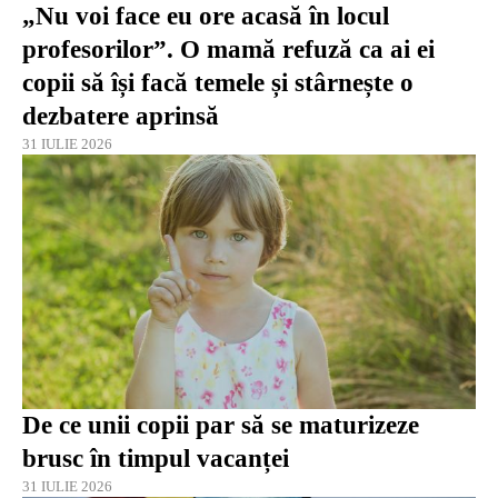
„Nu voi face eu ore acasă în locul
profesorilor”. O mamă refuză ca ai ei
copii să își facă temele și stârnește o
dezbatere aprinsă
31 IULIE 2026
De ce unii copii par să se maturizeze
brusc în timpul vacanței
31 IULIE 2026