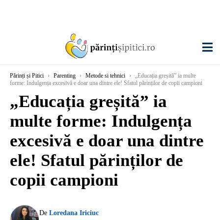
Părinți și Pitici
›
Parenting
›
Metode si tehnici
›
„Educația greșită” ia multe
forme: Indulgența excesivă e doar una dintre ele! Sfatul părinților de copii campioni
„Educația greșită” ia
multe forme: Indulgența
excesivă e doar una dintre
ele! Sfatul părinților de
copii campioni
De
Loredana Iriciuc