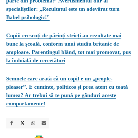
parte din problemă!” Avertismentul dur al
specialiștilor: „Rezultatul este un adevărat turn
Babel psihologic!”
Copiii crescuți de părinți stricți au rezultate mai
bune la școală, conform unui studiu britanic de
amploare. Parentingul blând, tot mai promovat, pus
la îndoială de cercetători
Semnele care arată că un copil e un „people-
pleaser”. E cuminte, politicos și prea atent cu toată
lumea? Ar trebui să te pună pe gânduri aceste
comportamente!