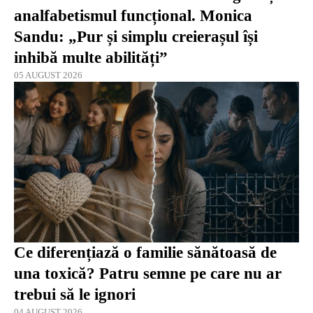
analfabetismul funcțional. Monica
Sandu: „Pur și simplu creierașul își
inhibă multe abilități”
05 AUGUST 2026
Ce diferențiază o familie sănătoasă de
una toxică? Patru semne pe care nu ar
trebui să le ignori
04 AUGUST 2026