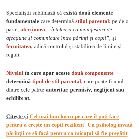
Specialiștii subliniază că
există două elemente
fundamentale
care determină
stilul parental
: pe de o
parte,
afecțiunea
,
„înțeleasă ca manifestări de
afecțiune și comunicare între părinți și copii”
, și
fermitatea
, adică controlul și stabilirea de limite și
reguli.
Nivelul
în care apar aceste
două componente
determină
tipul de stil parental
, care poate fi unul
dintre cele patru:
autoritar, permisiv, neglijent sau
echilibrat.
Citește și
Cel mai bun lucru pe care îl poți face
pentru a crește un copil rezilient! Un psiholog învață
părinții ce să facă pentru ca micuțul să fie pregătit