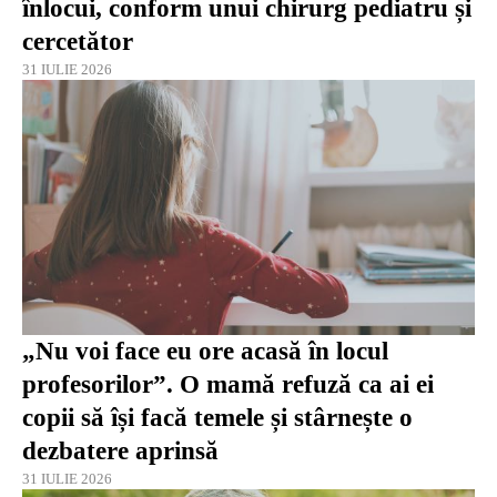
înlocui, conform unui chirurg pediatru și
cercetător
31 IULIE 2026
„Nu voi face eu ore acasă în locul
profesorilor”. O mamă refuză ca ai ei
copii să își facă temele și stârnește o
dezbatere aprinsă
31 IULIE 2026