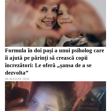
Formula în doi pași a unui psiholog care
îi ajută pe părinți să crească copii
încrezători: Le oferă „șansa de a se
dezvolta”
06 AUGUST 2026