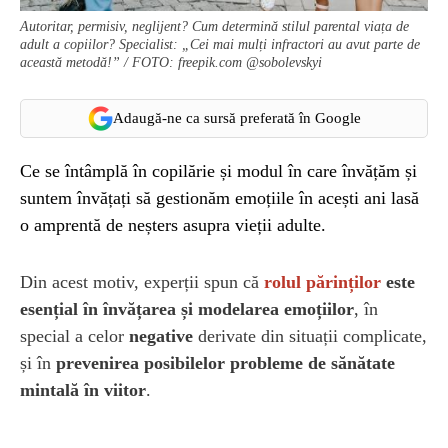
Autoritar, permisiv, neglijent? Cum determină stilul parental viața de
adult a copiilor? Specialist: „Cei mai mulți infractori au avut parte de
această metodă!” / FOTO: freepik.com @sobolevskyi
Adaugă-ne ca sursă preferată în Google
Ce se întâmplă în copilărie și modul în care învățăm și
suntem învățați să gestionăm emoțiile în acești ani lasă
o amprentă de neșters asupra vieții adulte.
Din acest motiv, experții spun că
rolul părinților
este
esențial în învățarea și modelarea emoțiilor
, în
special a celor
negative
derivate din situații complicate,
și în
prevenirea posibilelor probleme de sănătate
mintală în viitor
.