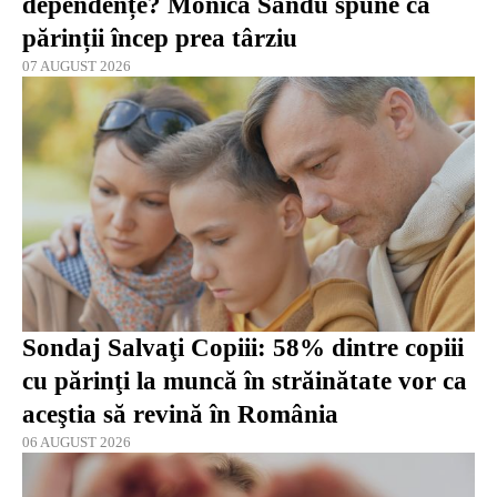
dependențe? Monica Sandu spune că
părinții încep prea târziu
07 AUGUST 2026
Sondaj Salvaţi Copiii: 58% dintre copiii
cu părinţi la muncă în străinătate vor ca
aceştia să revină în România
06 AUGUST 2026