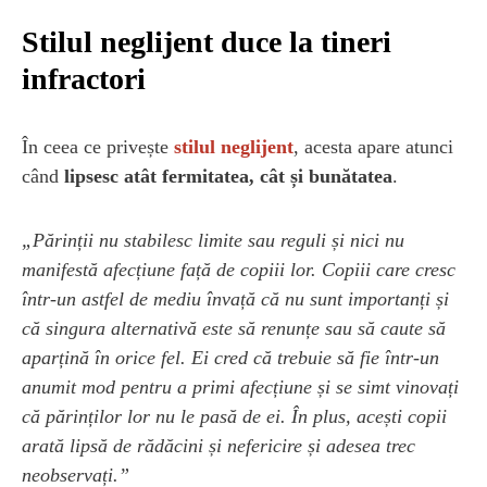
Stilul neglijent duce la tineri
infractori
În ceea ce privește
stilul neglijent
, acesta apare atunci
când
lipsesc atât fermitatea, cât și bunătatea
.
„Părinții nu stabilesc limite sau reguli și nici nu
manifestă afecțiune față de copiii lor. Copiii care cresc
într-un astfel de mediu învață că nu sunt importanți și
că singura alternativă este să renunțe sau să caute să
aparțină în orice fel. Ei cred că trebuie să fie într-un
anumit mod pentru a primi afecțiune și se simt vinovați
că părinților lor nu le pasă de ei. În plus, acești copii
arată lipsă de rădăcini și nefericire și adesea trec
neobservați.”