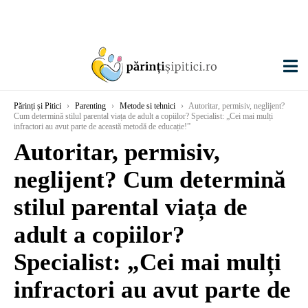
Părinți și Pitici
›
Parenting
›
Metode si tehnici
›
Autoritar, permisiv, neglijent?
Cum determină stilul parental viața de adult a copiilor? Specialist: „Cei mai mulți
infractori au avut parte de această metodă de educație!”
Autoritar, permisiv,
neglijent? Cum determină
stilul parental viața de
adult a copiilor?
Specialist: „Cei mai mulți
infractori au avut parte de