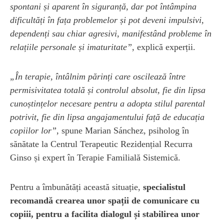
spontani și aparent în siguranță, dar pot întâmpina
dificultăți în fața problemelor și pot deveni impulsivi,
dependenți sau chiar agresivi, manifestând probleme în
relațiile personale și imaturitate”
, explică experții.
„În terapie, întâlnim părinți care oscilează între
permisivitatea totală și controlul absolut, fie din lipsa
cunoștințelor necesare pentru a adopta stilul parental
potrivit, fie din lipsa angajamentului față de educația
copiilor lor”
, spune Marian Sánchez, psiholog în
sănătate la Centrul Terapeutic Rezidențial Recurra
Ginso și expert în Terapie Familială Sistemică.
Pentru a îmbunătăți această situație,
specialistul
recomandă crearea unor spații de comunicare cu
copiii, pentru a facilita dialogul și stabilirea unor