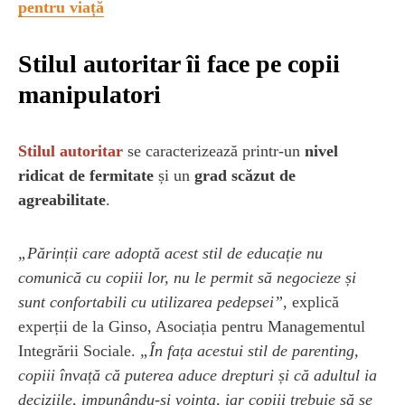
pentru viață
Stilul autoritar îi face pe copii
manipulatori
Stilul autoritar
se caracterizează printr-un
nivel
ridicat de fermitate
și un
grad scăzut de
agreabilitate
.
„Părinții care adoptă acest stil de educație nu
comunică cu copiii lor, nu le permit să negocieze și
sunt confortabili cu utilizarea pedepsei”
, explică
experții de la Ginso, Asociația pentru Managementul
Integrării Sociale.
„În fața acestui stil de parenting,
copiii învață că puterea aduce drepturi și că adultul ia
deciziile, impunându-și voința, iar copiii trebuie să se