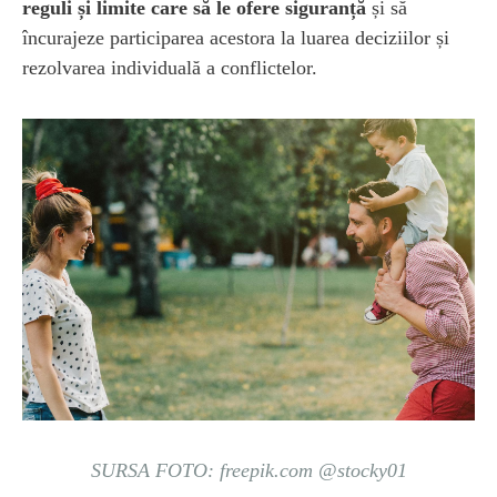
reguli și limite care să le ofere siguranță
și să
încurajeze participarea acestora la luarea deciziilor și
rezolvarea individuală a conflictelor.
SURSA FOTO: freepik.com @stocky01