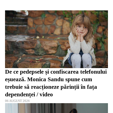
De ce pedepsele și confiscarea telefonului
eșuează. Monica Sandu spune cum
trebuie să reacționeze părinții în fața
dependenței / video
06 AUGUST 2026