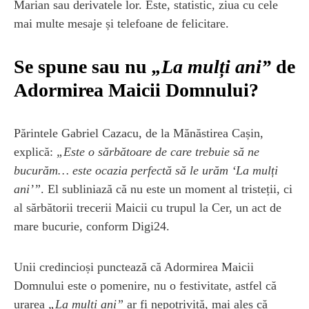
Marian sau derivatele lor. Este, statistic, ziua cu cele
mai multe mesaje și telefoane de felicitare.
Se spune sau nu
„La mulți ani”
de
Adormirea Maicii Domnului?
Părintele Gabriel Cazacu, de la Mănăstirea Cașin,
explică:
„Este o sărbătoare de care trebuie să ne
bucurăm… este ocazia perfectă să le urăm ‘La mulți
ani’”
. El subliniază că nu este un moment al tristeții, ci
al sărbătorii trecerii Maicii cu trupul la Cer, un act de
mare bucurie, conform Digi24.
Unii credincioși punctează că Adormirea Maicii
Domnului este o pomenire, nu o festivitate, astfel că
urarea
„La mulți ani”
ar fi nepotrivită, mai ales că