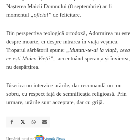
Nașterea Maicii Domnului (8 septembrie) ar fi
momentul
„oficial”
de felicitare.
Din perspectiva teologică ortodoxă, Adormirea nu este
despre moarte, ci despre intrarea în viața veșnică.
Troparul sărbătorii spune:
„Mutatu-te-ai la viață, ceea
ce ești Maica Vieții”
, accentuând speranța și învierea,
nu despărțirea.
Biserica nu interzice urările, dar recomandă un ton
sobru, cu respect față de semnificația religioasă. Prin
urmare, urările sunt acceptate, dar cu grijă.
Google News
Urmăriți-ne și pe