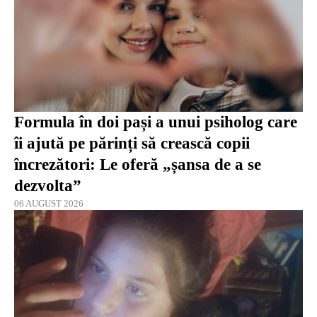
Formula în doi pași a unui psiholog care
îi ajută pe părinți să crească copii
încrezători: Le oferă „șansa de a se
dezvolta”
06 AUGUST 2026