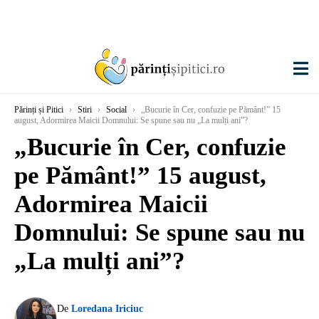
Părinți și Pitici
›
Stiri
›
Social
›
„Bucurie în Cer, confuzie pe Pământ!” 15
august, Adormirea Maicii Domnului: Se spune sau nu „La mulți ani”?
„Bucurie în Cer, confuzie
pe Pământ!” 15 august,
Adormirea Maicii
Domnului: Se spune sau nu
„La mulți ani”?
De
Loredana Iriciuc