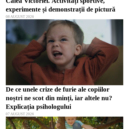
Calea Victoriei. Activități sportive,
experimente și demonstrații de pictură
08 AUGUST 2026
De ce unele crize de furie ale copiilor
noștri ne scot din minți, iar altele nu?
Explicația psihologului
07 AUGUST 2026