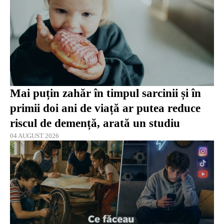
Mai puțin zahăr în timpul sarcinii și în
primii doi ani de viață ar putea reduce
riscul de demență, arată un studiu
04 AUGUST 2026