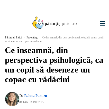
Părinți și Pitici
›
Parenting
›
Ce înseamnă, din perspectiva psihologică, ca un copil
să deseneze un copac cu rădăcini
Ce înseamnă, din
perspectiva psihologică, ca
un copil să deseneze un
copac cu rădăcini
De
Raluca Panțiru
01 IANUARIE 2025