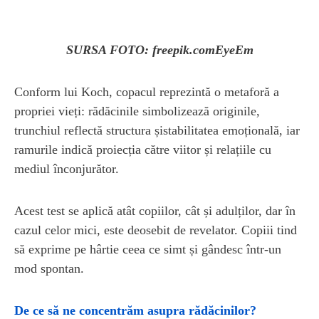
SURSA FOTO: freepik.comEyeEm
Conform lui Koch, copacul reprezintă o metaforă a
propriei vieți: rădăcinile simbolizează originile,
trunchiul reflectă structura șistabilitatea emoțională, iar
ramurile indică proiecția către viitor și relațiile cu
mediul înconjurător.
Acest test se aplică atât copiilor, cât și adulților, dar în
cazul celor mici, este deosebit de revelator. Copiii tind
să exprime pe hârtie ceea ce simt și gândesc într-un
mod spontan.
De ce să ne concentrăm asupra rădăcinilor?