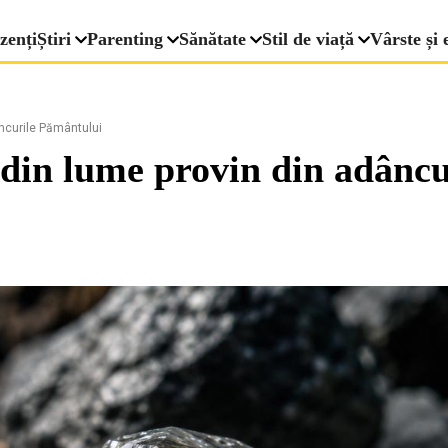
zenți
Știri
Parenting
Sănătate
Stil de viață
Vârste și 
ncurile Pământului
din lume provin din adâncu