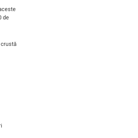
 aceste
0 de
 crustă
i