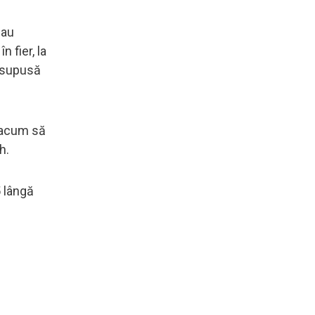
 au
 fier, la
i supusă
m acum să
h.
5 lângă