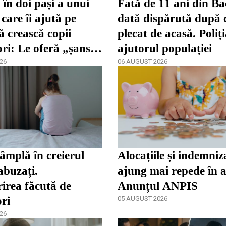
în doi pași a unui
Fată de 11 ani din Ba
care îi ajută pe
dată dispărută după 
ă crească copii
plecat de acasă. Poliț
ori: Le oferă „șansa
ajutorul populației
dezvolta”
26
06 AUGUST 2026
tâmplă în creierul
Alocațiile și indemniza
abuzați.
ajung mai repede în 
irea făcută de
Anunțul ANPIS
ori
05 AUGUST 2026
26