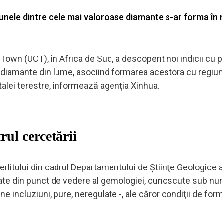
unele dintre cele mai valoroase diamante s-ar forma în 
wn (UCT), în Africa de Sud, a descoperit noi indicii cu pr
e diamante din lume, asociind formarea acestora cu regiun
ntalei terestre, informează agenţia Xinhua.
ul cercetării
erlitului din cadrul Departamentului de Ştiinţe Geologice a
tate din punct de vedere al gemologiei, cunoscute sub n
ne incluziuni, pure, neregulate -, ale căror condiţii de for