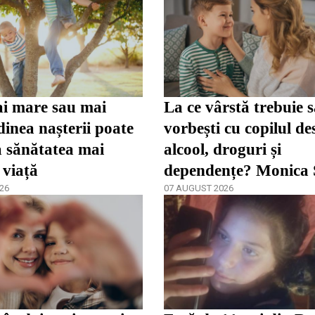
i mare sau mai
La ce vârstă trebuie 
inea nașterii poate
vorbești cu copilul de
a sănătatea mai
alcool, droguri și
 viață
dependențe? Monica
26
spune că părinții înc
07 AUGUST 2026
târziu