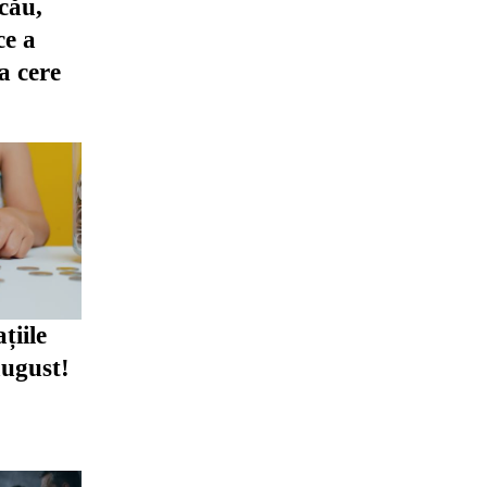
cău,
ce a
ia cere
țiile
august!