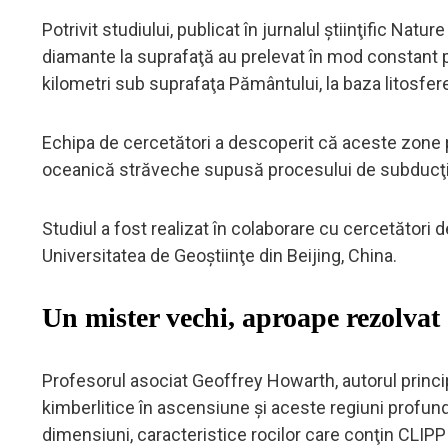
Potrivit studiului, publicat în jurnalul ştiinţific Na
diamante la suprafaţă au prelevat în mod constant p
kilometri sub suprafaţa Pământului, la baza litosfere
Echipa de cercetători a descoperit că aceste zone 
oceanică străveche supusă procesului de subducţie 
Studiul a fost realizat în colaborare cu cercetători 
Universitatea de Geoştiinţe din Beijing, China.
Un mister vechi, aproape rezolvat
Profesorul asociat Geoffrey Howarth, autorul principal
kimberlitice în ascensiune şi aceste regiuni profund
dimensiuni, caracteristice rocilor care conţin CLIPP