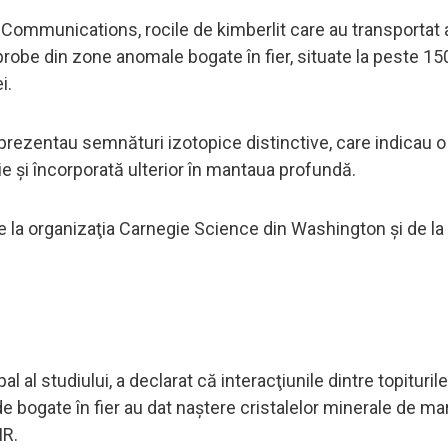
ture Communications, rocile de kimberlit care au transportat
robe din zone anomale bogate în fier, situate la peste 15
i.
prezentau semnături izotopice distinctive, care indicau o
şi încorporată ulterior în mantaua profundă.
de la organizaţia Carnegie Science din Washington şi de la
 al studiului, a declarat că interacţiunile dintre topiturile
e bogate în fier au dat naştere cristalelor minerale de mar
IR.