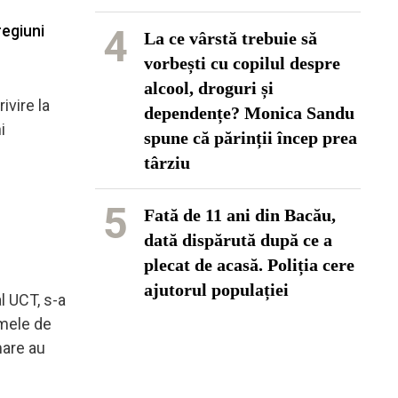
regiuni
4
La ce vârstă trebuie să
vorbești cu copilul despre
alcool, droguri și
ivire la
dependențe? Monica Sandu
i
spune că părinții încep prea
târziu
5
Fată de 11 ani din Bacău,
dată dispărută după ce a
plecat de acasă. Poliția cere
ajutorul populației
l UCT, s-a
umele de
mare au