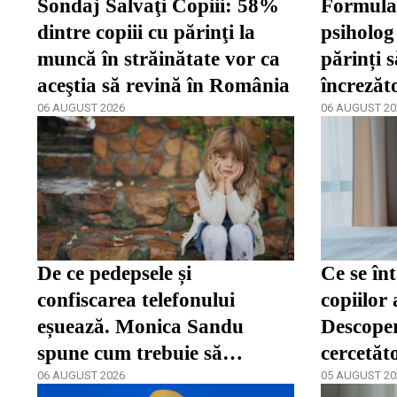
Sondaj Salvaţi Copiii: 58%
Formula 
dintre copiii cu părinţi la
psiholog 
muncă în străinătate vor ca
părinți s
aceştia să revină în România
încrezăt
06 AUGUST 2026
de a se 
06 AUGUST 20
De ce pedepsele și
Ce se în
confiscarea telefonului
copiilor 
eșuează. Monica Sandu
Descoper
spune cum trebuie să
cercetăt
reacționeze părinții în fața
06 AUGUST 2026
05 AUGUST 20