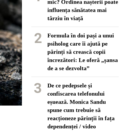
mic? Ordinea nașterii poate
influența sănătatea mai
târziu în viață
2
Formula în doi pași a unui
psiholog care îi ajută pe
părinți să crească copii
încrezători: Le oferă „șansa
de a se dezvolta”
3
De ce pedepsele și
confiscarea telefonului
eșuează. Monica Sandu
spune cum trebuie să
reacționeze părinții în fața
dependenței / video