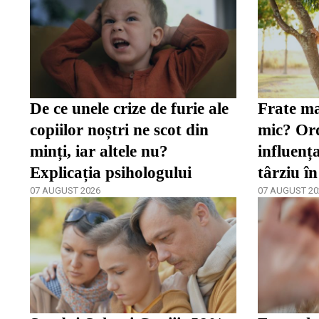
De ce unele crize de furie ale
Frate ma
copiilor noștri ne scot din
mic? Ord
minți, iar altele nu?
influenț
Explicația psihologului
târziu în
07 AUGUST 2026
07 AUGUST 20