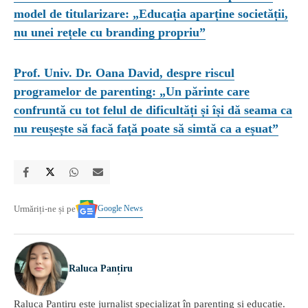
model de titularizare: „Educația aparține societății,
nu unei rețele cu branding propriu”
Prof. Univ. Dr. Oana David, despre riscul
programelor de parenting: „Un părinte care
confruntă cu tot felul de dificultăți și își dă seama ca
nu reușește să facă față poate să simtă ca a eșuat”
Google News
Urmăriți-ne și pe
Raluca Panțiru
Raluca Panțiru este jurnalist specializat în parenting și educație.