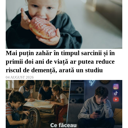
Mai puțin zahăr în timpul sarcinii și în
primii doi ani de viață ar putea reduce
riscul de demență, arată un studiu
04 AUGUST 2026