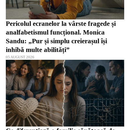
Pericolul ecranelor la vârste fragede și
analfabetismul funcțional. Monica
Sandu: „Pur și simplu creierașul își
inhibă multe abilități”
05 AUGUST 2026