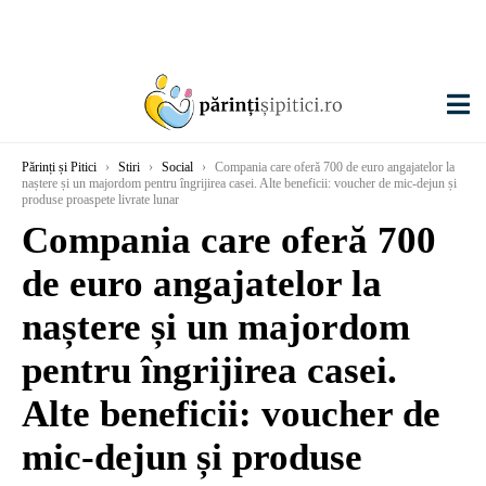
Părinți și Pitici
›
Stiri
›
Social
›
Compania care oferă 700 de euro angajatelor la
naștere și un majordom pentru îngrijirea casei. Alte beneficii: voucher de mic-dejun și
produse proaspete livrate lunar
Compania care oferă 700
de euro angajatelor la
naștere și un majordom
pentru îngrijirea casei.
Alte beneficii: voucher de
mic-dejun și produse