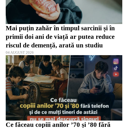
Mai puțin zahăr în timpul sarcinii și în
primii doi ani de viață ar putea reduce
riscul de demență, arată un studiu
04 AUGUST 2026
Ce făceau copiii anilor ’70 și ’80 fără