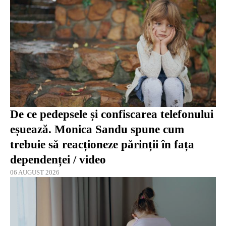
De ce pedepsele și confiscarea telefonului
eșuează. Monica Sandu spune cum
trebuie să reacționeze părinții în fața
dependenței / video
06 AUGUST 2026