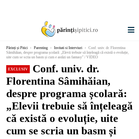
Părinți și Pitici
›
Parenting
›
Invitati si Interviuri
›
Conf. univ. dr. Florentina
Sâmihăian, despre programa școlară: „Elevii trebuie să înțeleagă că există o evoluție,
uite cum se scria un basm și cum e astăzi un fantasy” / VIDEO
Conf. univ. dr.
EXCLUSIV
Florentina Sâmihăian,
despre programa școlară:
„Elevii trebuie să înțeleagă
că există o evoluție, uite
cum se scria un basm și