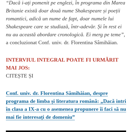
“Dacă i-ați pomenit pe englezi, în programa din Marea
Britanie există doar două nume Shakespeare și poeții
romantici, adică un nume de fapt, doar numele lui
Shakespeare care se studiază, într-adevăr. Și în rest ei
nu au această abordare cronologică. Ei merg pe teme”,
a concluzionat Conf. univ. dr. Florentina Sâmihăian.
INTERVIUL INTEGRAL POATE FI URMĂRIT
MAI JOS:
CITEȘTE ȘI
Conf. univ. dr. Florentina Sâmihăian, despre
programa de limba și literatura română: „Dacă intri
în clasa a IX-a cu o asemenea propunere îi faci să nu
mai fie interesați de domeniu”