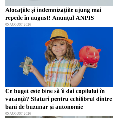
Alocațiile și indemnizațiile ajung mai
repede în august! Anunțul ANPIS
05 AUGUST 2026
Ce buget este bine să îi dai copilului în
vacanță? Sfaturi pentru echilibrul dintre
bani de buzunar și autonomie
05 AUGUST 2026