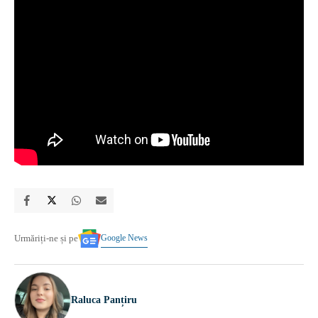
Google News
Urmăriți-ne și pe
Raluca Panțiru