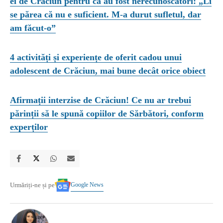
ei de Crăciun pentru că au fost nerecunoscători: „Li
se părea că nu e suficient. M-a durut sufletul, dar
am făcut-o”
4 activități și experiențe de oferit cadou unui
adolescent de Crăciun, mai bune decât orice obiect
Afirmații interzise de Crăciun! Ce nu ar trebui
părinții să le spună copiilor de Sărbători, conform
experților
Google News
Urmăriți-ne și pe