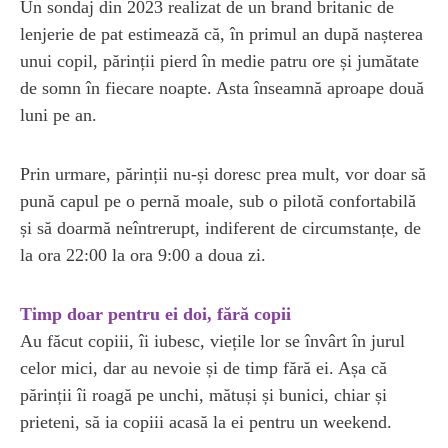
Un sondaj din 2023 realizat de un brand britanic de
lenjerie de pat estimează că, în primul an după nașterea
unui copil, părinții pierd în medie patru ore și jumătate
de somn în fiecare noapte. Asta înseamnă aproape două
luni pe an.
Prin urmare, părinții nu-și doresc prea mult, vor doar să
pună capul pe o pernă moale, sub o pilotă confortabilă
și să doarmă neîntrerupt, indiferent de circumstanțe, de
la ora 22:00 la ora 9:00 a doua zi.
Timp doar pentru ei doi, fără copii
Au făcut copiii, îi iubesc, viețile lor se învârt în jurul
celor mici, dar au nevoie și de timp fără ei. Așa că
părinții îi roagă pe unchi, mătuși și bunici, chiar și
prieteni, să ia copiii acasă la ei pentru un weekend.