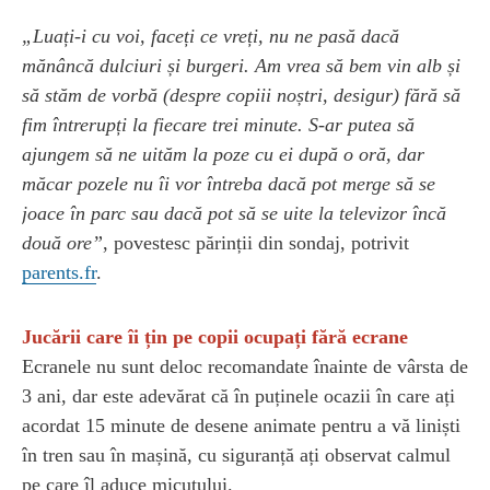
„Luați-i cu voi, faceți ce vreți, nu ne pasă dacă
mănâncă dulciuri și burgeri. Am vrea să bem vin alb și
să stăm de vorbă (despre copiii noștri, desigur) fără să
fim întrerupți la fiecare trei minute. S-ar putea să
ajungem să ne uităm la poze cu ei după o oră, dar
măcar pozele nu îi vor întreba dacă pot merge să se
joace în parc sau dacă pot să se uite la televizor încă
două ore”
, povestesc părinții din sondaj, potrivit
parents.fr
.
Jucării care îi țin pe copii ocupați fără ecrane
Ecranele nu sunt deloc recomandate înainte de vârsta de
3 ani, dar este adevărat că în puținele ocazii în care ați
acordat 15 minute de desene animate pentru a vă liniști
în tren sau în mașină, cu siguranță ați observat calmul
pe care îl aduce micuțului.