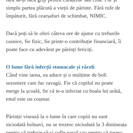
simplu partea plăcută a vieții de părinte. Fără rufe de
împăturit, fără cearșafuri de schimbat, NIMIC.
Dacă poți să le oferi câteva ore de ajutor cu treburile
casnice, fie fizic, fie printr-o contribuție financiară, îi
poate face cu adevărat pe părinți fericiți.
O lume fără infecții stomacale și răceli
Când vine iarna, ea aduce și o mulțime de boli
sezoniere care fac ravagii. Fie că copilul nu poate
merge la școală, fie că te-a infectat cu boala lui urâtă,
totul este un coșmar.
Părinții visează la o lume în care copiii nu sunt
niciodată bolnavi, nu se trezesc niciodată la 3 dimineața
pentru că trebuie să-și sufle nasul sau pentru că tușesc