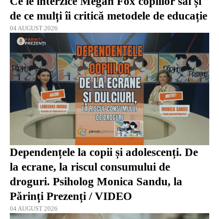
Ce le interzice Megan Fox copiilor săi și
de ce mulți îi critică metodele de educație
04 AUGUST 2026
Dependențele la copii și adolescenți. De
la ecrane, la riscul consumului de
droguri. Psiholog Monica Sandu, la
Părinți Prezenți / VIDEO
04 AUGUST 2026