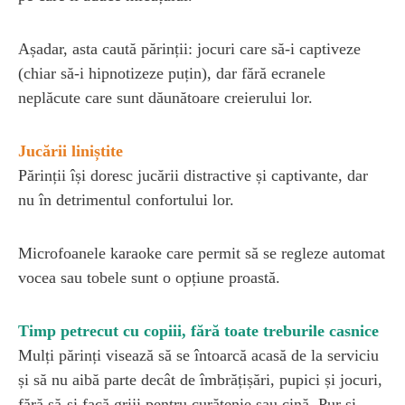
Așadar, asta caută părinții: jocuri care să-i captiveze
(chiar să-i hipnotizeze puțin), dar fără ecranele
neplăcute care sunt dăunătoare creierului lor.
Jucării liniștite
Părinții își doresc jucării distractive și captivante, dar
nu în detrimentul confortului lor.
Microfoanele karaoke care permit să se regleze automat
vocea sau tobele sunt o opțiune proastă.
Timp petrecut cu copiii, fără toate treburile casnice
Mulți părinți visează să se întoarcă acasă de la serviciu
și să nu aibă parte decât de îmbrățișări, pupici și jocuri,
fără să-și facă griji pentru curățenie sau cină. Pur și