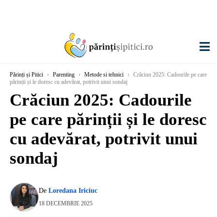
Părinți și Pitici
›
Parenting
›
Metode si tehnici
›
Crăciun 2025: Cadourile pe care
părinții și le doresc cu adevărat, potrivit unui sondaj
Crăciun 2025: Cadourile
pe care părinții și le doresc
cu adevărat, potrivit unui
sondaj
De
Loredana Iriciuc
18 DECEMBRIE 2025