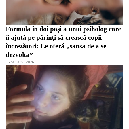
Formula în doi pași a unui psiholog care
îi ajută pe părinți să crească copii
încrezători: Le oferă „șansa de a se
dezvolta”
06 AUGUST 2026