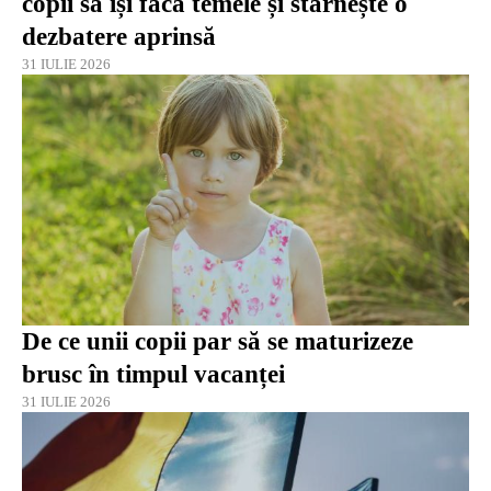
copii să își facă temele și stârnește o
dezbatere aprinsă
31 IULIE 2026
De ce unii copii par să se maturizeze
brusc în timpul vacanței
31 IULIE 2026