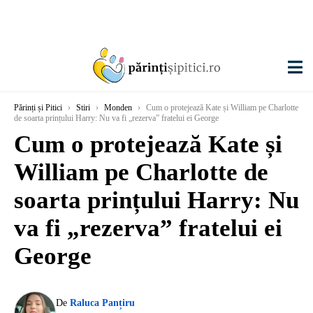
Părinți și Pitici
›
Stiri
›
Monden
›
Cum o protejează Kate și William pe Charlotte
de soarta prințului Harry: Nu va fi „rezerva” fratelui ei George
Cum o protejează Kate și
William pe Charlotte de
soarta prințului Harry: Nu
va fi „rezerva” fratelui ei
George
De
Raluca Panțiru