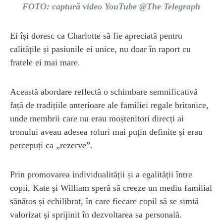
FOTO: captură video YouTube @The Telegraph
Ei își doresc ca Charlotte să fie apreciată pentru
calitățile și pasiunile ei unice, nu doar în raport cu
fratele ei mai mare.
Această abordare reflectă o schimbare semnificativă
față de tradițiile anterioare ale familiei regale britanice,
unde membrii care nu erau moștenitori direcți ai
tronului aveau adesea roluri mai puțin definite și erau
percepuți ca „rezerve”.
Prin promovarea individualității și a egalității între
copii, Kate și William speră să creeze un mediu familial
sănătos și echilibrat, în care fiecare copil să se simtă
valorizat și sprijinit în dezvoltarea sa personală.