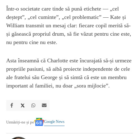
Într-o societate care tinde să pună etichete — „cel
deștept”, „cel cuminte”, „cel problematic” — Kate și
William transmit un mesaj clar: fiecare copil merită să-
și găsească propriul drum, să fie văzut pentru cine este,
nu pentru cine nu este.
Asta înseamnă că Charlotte este încurajată să-și urmeze
propriile pasiuni, să aibă proiecte independente de cele
ale fratelui său George și să simtă că este un membru
important al familiei, nu doar „sora mijlocie”.
Google News
Urmăriți-ne și pe