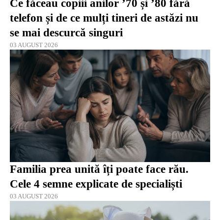
Ce făceau copiii anilor ’70 și ’80 fără
telefon și de ce mulți tineri de astăzi nu
se mai descurcă singuri
03 AUGUST 2026
Familia prea unită îți poate face rău.
Cele 4 semne explicate de specialiști
03 AUGUST 2026