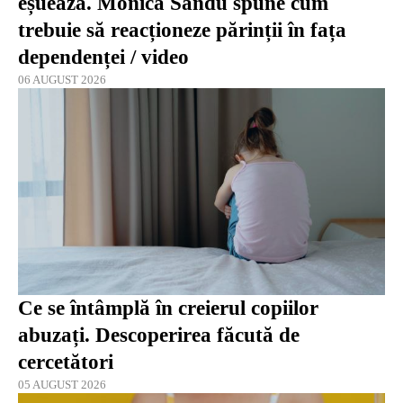
eșuează. Monica Sandu spune cum
trebuie să reacționeze părinții în fața
dependenței / video
06 AUGUST 2026
Ce se întâmplă în creierul copiilor
abuzați. Descoperirea făcută de
cercetători
05 AUGUST 2026