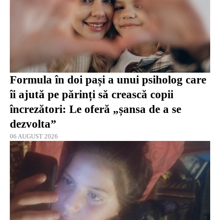
Formula în doi pași a unui psiholog care
îi ajută pe părinți să crească copii
încrezători: Le oferă „șansa de a se
dezvolta”
06 AUGUST 2026