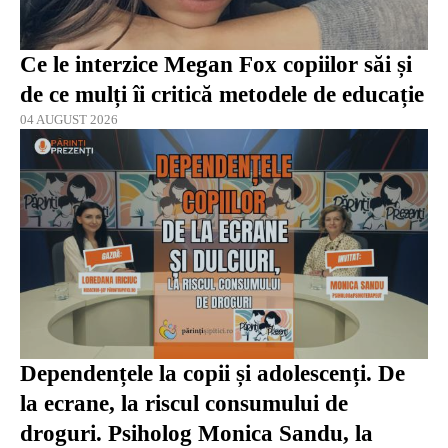
Ce le interzice Megan Fox copiilor săi și
de ce mulți îi critică metodele de educație
04 AUGUST 2026
Dependențele la copii și adolescenți. De
la ecrane, la riscul consumului de
droguri. Psiholog Monica Sandu, la