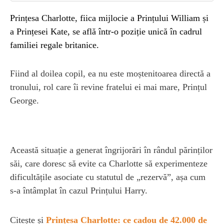
Prințesa Charlotte, fiica mijlocie a Prințului William și
a Prințesei Kate, se află într-o poziție unică în cadrul
familiei regale britanice.
Fiind al doilea copil, ea nu este moștenitoarea directă a
tronului, rol care îi revine fratelui ei mai mare, Prințul
George.
Această situație a generat îngrijorări în rândul părinților
săi, care doresc să evite ca Charlotte să experimenteze
dificultățile asociate cu statutul de „rezervă”, așa cum
s-a întâmplat în cazul Prințului Harry.
Citește și
Prințesa Charlotte: ce cadou de 42.000 de