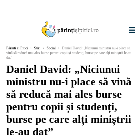
Părinți și Pitici
›
Stiri
›
Social
›
Daniel David: „Niciunui ministru nu-i place să
vină să reducă mai ales burse pentru copii și studenți, burse pe care alți miniștrii le-au
dat”
Daniel David: „Niciunui
ministru nu-i place să vină
să reducă mai ales burse
pentru copii și studenți,
burse pe care alți miniștrii
le-au dat”