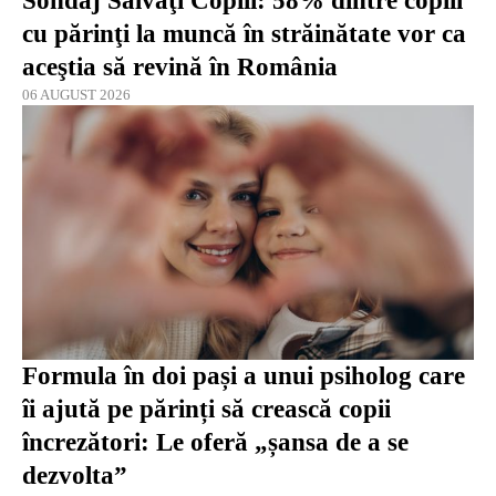
Sondaj Salvaţi Copiii: 58% dintre copiii
cu părinţi la muncă în străinătate vor ca
aceştia să revină în România
06 AUGUST 2026
Formula în doi pași a unui psiholog care
îi ajută pe părinți să crească copii
încrezători: Le oferă „șansa de a se
dezvolta”