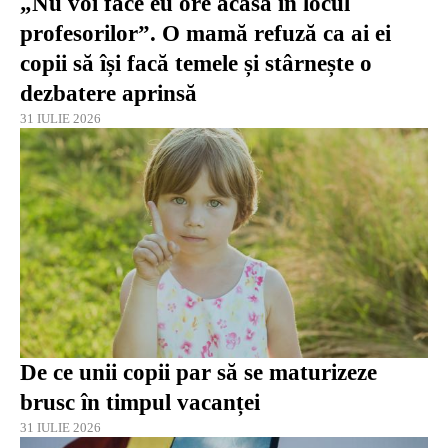
„Nu voi face eu ore acasă în locul
profesorilor”. O mamă refuză ca ai ei
copii să își facă temele și stârnește o
dezbatere aprinsă
31 IULIE 2026
De ce unii copii par să se maturizeze
brusc în timpul vacanței
31 IULIE 2026