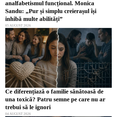
analfabetismul funcțional. Monica
Sandu: „Pur și simplu creierașul își
inhibă multe abilități”
05 AUGUST 2026
Ce diferențiază o familie sănătoasă de
una toxică? Patru semne pe care nu ar
trebui să le ignori
04 AUGUST 2026