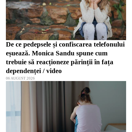
De ce pedepsele și confiscarea telefonului
eșuează. Monica Sandu spune cum
trebuie să reacționeze părinții în fața
dependenței / video
06 AUGUST 2026