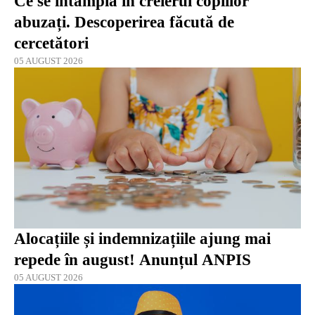
Ce se întâmplă în creierul copiilor
abuzați. Descoperirea făcută de
cercetători
05 AUGUST 2026
Alocațiile și indemnizațiile ajung mai
repede în august! Anunțul ANPIS
05 AUGUST 2026