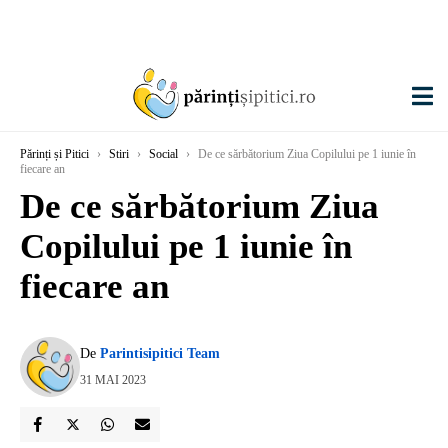
Părinți și Pitici
›
Stiri
›
Social
›
De ce sărbătorium Ziua Copilului pe 1 iunie în
fiecare an
De ce sărbătorium Ziua
Copilului pe 1 iunie în
fiecare an
De
Parintisipitici Team
31 MAI 2023