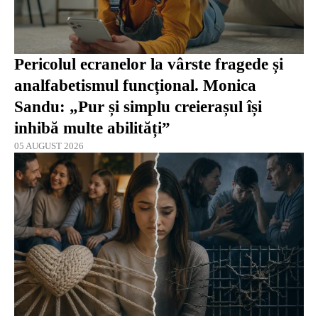
Pericolul ecranelor la vârste fragede și
analfabetismul funcțional. Monica
Sandu: „Pur și simplu creierașul își
inhibă multe abilități”
05 AUGUST 2026