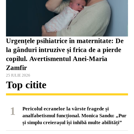
Urgențele psihiatrice în maternitate: De
la gânduri intruzive și frica de a pierde
copilul. Avertismentul Anei-Maria
Zamfir
25 IULIE 2026
Top citite
1
Pericolul ecranelor la vârste fragede și
analfabetismul funcțional. Monica Sandu: „Pur
și simplu creierașul își inhibă multe abilități”