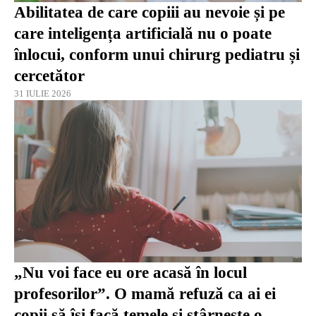
Abilitatea de care copiii au nevoie și pe
care inteligența artificială nu o poate
înlocui, conform unui chirurg pediatru și
cercetător
31 IULIE 2026
„Nu voi face eu ore acasă în locul
profesorilor”. O mamă refuză ca ai ei
copii să își facă temele și stârnește o