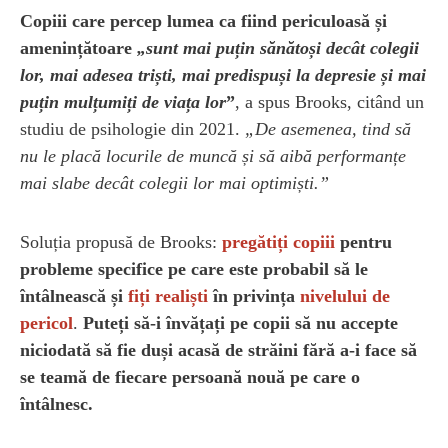
Copiii care percep lumea ca fiind periculoasă și
amenințătoare
„sunt mai puțin sănătoși decât colegii
lor, mai adesea triști, mai predispuși la depresie și mai
puțin mulțumiți de viața lor
”
, a spus Brooks, citând un
studiu de psihologie din 2021.
„De asemenea, tind să
nu le placă locurile de muncă și să aibă performanțe
mai slabe decât colegii lor mai optimiști.”
Soluția propusă de Brooks:
pregătiți copiii
pentru
probleme specifice pe care este probabil să le
întâlnească și
fiți realiști
în privința
nivelului de
pericol
.
Puteți să-i învățați pe copii să nu accepte
niciodată să fie duși acasă de străini fără a-i face să
se teamă de fiecare persoană nouă pe care o
întâlnesc.