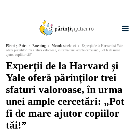
Părinți și Pitici
›
Parenting
›
Metode si tehnici
›
Experții de la Harvard și Yale
oferă părinților trei sfaturi valoroase, în urma unei ample cercetări: „Pot fi de mare
ajutor copiilor tăi!”
Experții de la Harvard și
Yale oferă părinților trei
sfaturi valoroase, în urma
unei ample cercetări: „Pot
fi de mare ajutor copiilor
tăi!”