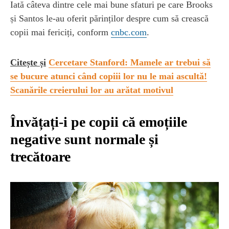
Iată câteva dintre cele mai bune sfaturi pe care Brooks
și Santos le-au oferit părinților despre cum să crească
copii mai fericiți, conform
cnbc.com
.
Citește și
Cercetare Stanford: Mamele ar trebui să
se bucure atunci când copiii lor nu le mai ascultă!
Scanările creierului lor au arătat motivul
Învățați-i pe copii că emoțiile
negative sunt normale și
trecătoare