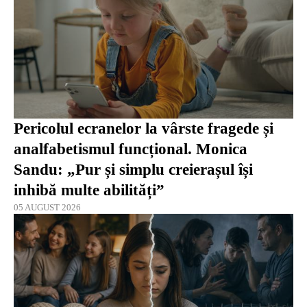
Pericolul ecranelor la vârste fragede și
analfabetismul funcțional. Monica
Sandu: „Pur și simplu creierașul își
inhibă multe abilități”
05 AUGUST 2026