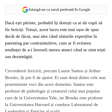
Adaugă-ne ca sursă preferată în Google
Dacă ești părinte, probabil îți dorești ca ai tăi copii să
fie fericiți. Totuși, acest lucru este mai ușor de spus
decât de făcut, mai ales când sfaturile experților în
parenting par contraintuitive, cum ar fi evitarea
tendinței de a-i înveseli mereu atunci când se simt triști
sau dezamăgiți.
Cercetătorii fericirii, precum Laurie Santos și Arthur
Brooks, îți pot fi de ajutor. Ei sunt două dintre cele mai
proeminente voci din acest domeniu: Santos este
profesor de psihologie și creatorul celui mai popular
curs de la Universitatea Yale, iar Brooks este profesor
la Universitatea Harvard și conduce Laboratorul de
Leadership și Fericire al școlii.