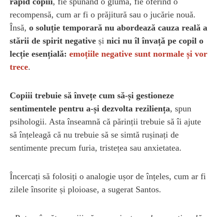
rapid copiii
, fie spunând o glumă, fie oferind o
recompensă, cum ar fi o prăjitură sau o jucărie nouă.
Însă,
o soluție temporară nu abordează cauza reală a
stării de spirit negative
și
nici nu îl învață pe copil o
lecție esențială:
emoțiile negative sunt normale și vor
trece
.
Copiii trebuie să învețe cum să-și gestioneze
sentimentele pentru a-și dezvolta reziliența
, spun
psihologii. Asta înseamnă că părinții trebuie să îi ajute
să înțeleagă că nu trebuie să se simtă rușinați de
sentimente precum furia, tristețea sau anxietatea.
Încercați să folosiți o analogie ușor de înțeles, cum ar fi
zilele însorite și ploioase, a sugerat Santos.