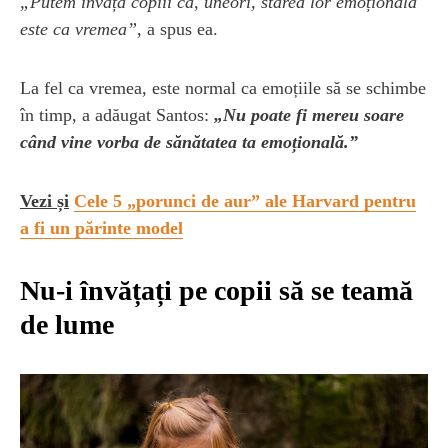
„Putem învăța copiii că, uneori, starea lor emoțională
este ca vremea”
, a spus ea.
La fel ca vremea, este normal ca emoțiile să se schimbe
în timp, a adăugat Santos:
„Nu poate fi mereu soare
când vine vorba de sănătatea ta emoțională.”
Vezi și
Cele 5 „porunci de aur” ale Harvard pentru
a fi un părinte model
Nu-i învățați pe copii să se teamă
de lume