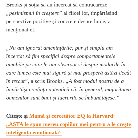
Brooks și soția sa au încercat să contracareze
„pesimismul în creștere”
al fiicei lor, împărtășind
perspective pozitive și concrete despre lume, a
menționat el.
„Nu am ignorat amenințările; pur și simplu am
încercat să fim specifici despre comportamentele
amabile pe care le-am observat și despre modurile în
care lumea este mai sigură și mai prosperă astăzi decât
în trecut”
, a scris Brooks.
„A fost modul nostru de a
împărtăși credința autentică că, în general, majoritatea
oamenilor sunt buni și lucrurile se îmbunătățesc.”
Citește și
Mamă și cercetător EQ la Harvard:
„ASTA le spun mereu copiilor mei pentru a le crește
inteligența emoțională”