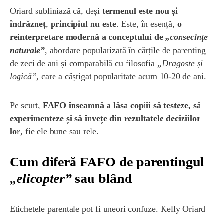
Oriard subliniază că, deși
termenul este nou și
îndrăzneț
,
principiul nu este
. Este, în esență,
o
reinterpretare modernă a conceptului de
„consecințe
naturale”
, abordare popularizată în cărțile de parenting
de zeci de ani și comparabilă cu filosofia
„Dragoste și
logică”
, care a câștigat popularitate acum 10-20 de ani.
Pe scurt,
FAFO înseamnă a lăsa copiii să testeze, să
experimenteze și să învețe din rezultatele deciziilor
lor
, fie ele bune sau rele.
Cum diferă FAFO de parentingul
„elicopter”
sau blând
Etichetele parentale pot fi uneori confuze. Kelly Oriard