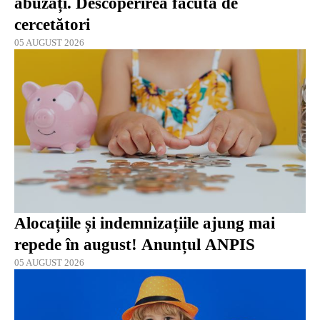
abuzați. Descoperirea făcută de
cercetători
05 AUGUST 2026
Alocațiile și indemnizațiile ajung mai
repede în august! Anunțul ANPIS
05 AUGUST 2026