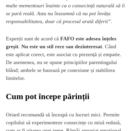
multe mementouri înainte ca o consecință naturală să li
se pară reală. Asta nu înseamnă că nu pot învăța
responsabilitatea, doar că procesul arată diferit”.
Experții sunt de acord că
FAFO este adesea înțeles
greșit
.
Nu este un stil rece sau dezinteresat
. Când
este aplicat corect, este asociat cu prezență și empatie.
De asemenea, nu se opune principiilor parentingului
blând; ambele se bazează pe conexiune și stabilirea
limitelor.
Cum pot începe părinții
Oriard recomandă să înceapă cu lucruri mici. Permite
copilului să experimenteze consecințe cu miză redusă,
cum ar fi uitarea unei teme. Rămâi apropiat emoțional,