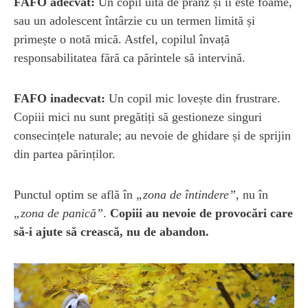
FAFO adecvat:
Un copil uită de prânz și îi este foame,
sau un adolescent întârzie cu un termen limită și
primește o notă mică. Astfel, copilul învață
responsabilitatea fără ca părintele să intervină.
FAFO inadecvat:
Un copil mic lovește din frustrare.
Copiii mici nu sunt pregătiți să gestioneze singuri
consecințele naturale; au nevoie de ghidare și de sprijin
din partea părinților.
Punctul optim se află în
„zona de întindere”
, nu în
„zona de panică”
.
Copiii au nevoie de provocări care
să-i ajute să crească, nu de abandon.