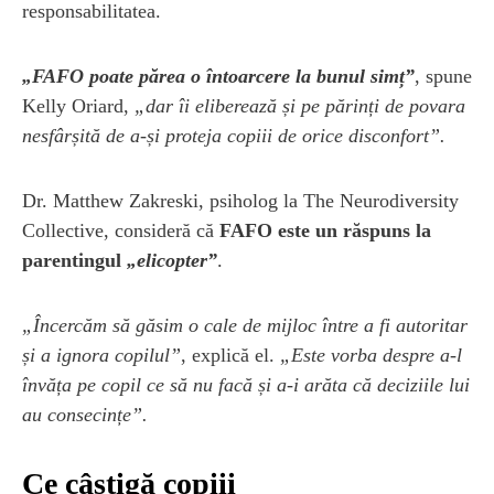
responsabilitatea.
„FAFO poate părea o întoarcere la bunul simț”
, spune
Kelly Oriard,
„dar îi eliberează și pe părinți de povara
nesfârșită de a-și proteja copiii de orice disconfort”.
Dr. Matthew Zakreski, psiholog la The Neurodiversity
Collective, consideră că
FAFO este un răspuns la
parentingul
„elicopter”
.
„Încercăm să găsim o cale de mijloc între a fi autoritar
și a ignora copilul”
, explică el.
„Este vorba despre a-l
învăța pe copil ce să nu facă și a-i arăta că deciziile lui
au consecințe”.
Ce câștigă copiii