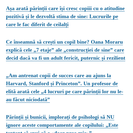
Așa arată părinții care își cresc copiii cu o atitudine
pozitivă și le dezvoltă stima de sine: Lucrurile pe
care le fac diferit de ceilalți
Ce înseamnă să crești un copil bine? Oana Moraru
explică cele „7 etaje” ale „construcției de sine” care
decid dacă va fi un adult fericit, puternic și rezilient
„Am antrenat copii de succes care au ajuns la
Harvard, Stanford și Princeton”. Un profesor de
elită arată cele „4 lucruri pe care părinții lor nu le-
au făcut niciodată”
Părinții și bunicii, implorați de psihologi să NU
ignore aceste comportamente ale copilului: „Este