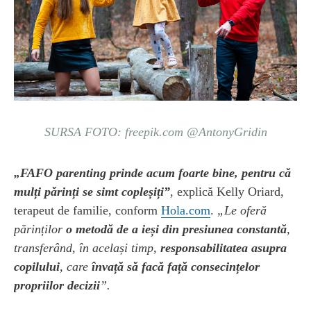
SURSA FOTO: freepik.com @AntonyGridin
„FAFO parenting prinde acum foarte bine, pentru că
mulți părinți se simt copleșiți”
, explică Kelly Oriard,
terapeut de familie, conform
Hola.com
.
„Le oferă
părinților
o metodă de a ieși din presiunea constantă
,
transferând, în același timp,
responsabilitatea asupra
copilului
, care
învață să facă față consecințelor
propriilor decizii
”.