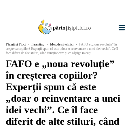
Părinți și Pitici
›
Parenting
›
Metode si tehnici
›
FAFO e „noua revoluție” în
creșterea copiilor? Experții spun că este „doar o reinventare a unei idei vechi”. Ce îl
face diferit de alte stiluri, când funcționează și ce câștigă micuții
FAFO e „noua revoluție”
în creșterea copiilor?
Experții spun că este
„doar o reinventare a unei
idei vechi”. Ce îl face
diferit de alte stiluri, când