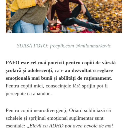
SURSA FOTO: freepik.com @milanmarkovic
FAFO este cel mai potrivit pentru copiii de vârstă
școlară și adolescenți
, care
au dezvoltat o reglare
emoțională mai bună
și
abilități de raționament
.
Pentru copiii mici, consecințele fără sprijin pot fi
percepute ca abandon.
Pentru copiii neurodivergenți, Oriard subliniază că
schelele și sprijinul emoțional suplimentar sunt
esențiale:
„Elevii cu ADHD pot avea nevoie de mai