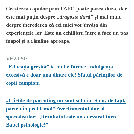
Creșterea copiilor prin FAFO poate părea dură, dar
este mai puțin despre
„dragoste dură”
și mai mult
despre încrederea că cei mici vor învăța din
experiențele lor. Este un echilibru între a face un pas
înapoi și a rămâne aproape.
VEZI ȘI:
„Educația greșită” ia multe forme: Indulgența
excesivă e doar una dintre ele! Sfatul părinților de
copii campioni
„Cărțile de parenting nu sunt soluția. Sunt, de fapt,
parte din problemă!” Avertismentul dur al
specialiștilor: „Rezultatul este un adevărat turn
Babel psihologic!”